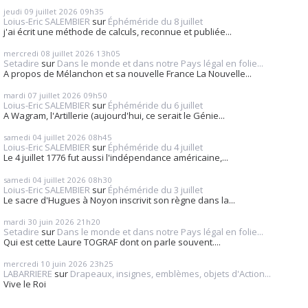
jeudi 09
juillet 2026
09h35
Loius-Eric SALEMBIER
sur
Éphéméride du 8 juillet
j'ai écrit une méthode de calculs, reconnue et publiée...
mercredi 08
juillet 2026
13h05
Setadire
sur
Dans le monde et dans notre Pays légal en folie...
A propos de Mélanchon et sa nouvelle France La Nouvelle...
mardi 07
juillet 2026
09h50
Loius-Eric SALEMBIER
sur
Éphéméride du 6 juillet
A Wagram, l'Artillerie (aujourd'hui, ce serait le Génie...
samedi 04
juillet 2026
08h45
Loius-Eric SALEMBIER
sur
Éphéméride du 4 juillet
Le 4 juillet 1776 fut aussi l'indépendance américaine,...
samedi 04
juillet 2026
08h30
Loius-Eric SALEMBIER
sur
Éphéméride du 3 juillet
Le sacre d'Hugues à Noyon inscrivit son règne dans la...
mardi 30
juin 2026
21h20
Setadire
sur
Dans le monde et dans notre Pays légal en folie...
Qui est cette Laure TOGRAF dont on parle souvent....
mercredi 10
juin 2026
23h25
LABARRIERE
sur
Drapeaux, insignes, emblèmes, objets d'Action...
Vive le Roi