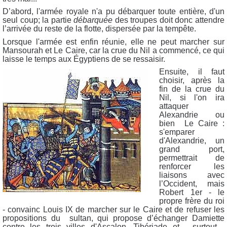
D’abord, l'armée royale n'a pu débarquer toute entière, d'un
seul coup; la partie
débarquée
des troupes doit donc attendre
l’arrivée du reste de la flotte, dispersée par la tempête.
Lorsque l'armée est enfin réunie, elle ne peut marcher sur
Mansourah et Le Caire, car la crue du Nil a commencé, ce qui
laisse le temps aux Égyptiens de se ressaisir.
Ensuite, il faut
choisir, après la
fin de la crue du
Nil, si l'on ira
attaquer
Alexandrie ou
bien Le Caire :
s'emparer
d'Alexandrie, un
grand port,
permettrait de
renforcer les
liaisons avec
l’Occident, mais
Robert 1er
-
le
propre frère du roi
- convainc Louis IX de marcher sur le Caire et de refuser les
propositions du sultan, qui propose d’échanger Damiette
contre les trois villes d'Ascalon, Tibériade et - surtout -