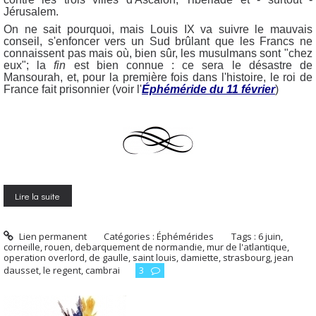
Jérusalem.
On ne sait pourquoi, mais Louis IX va suivre le mauvais
conseil, s'enfoncer vers un Sud brûlant que les Francs ne
connaissent pas mais où, bien sûr, les musulmans sont "chez
eux"; la
fin
est bien connue : ce sera le désastre de
Mansourah, et, pour la première fois dans l'histoire, le roi de
France fait prisonnier (voir l'
Éphéméride du 11 février
)
Lire la suite
Lien permanent
Catégories :
Éphémérides
Tags :
6 juin
,
corneille
,
rouen
,
debarquement de normandie
,
mur de l'atlantique
,
operation overlord
,
de gaulle
,
saint louis
,
damiette
,
strasbourg
,
jean
dausset
,
le regent
,
cambrai
3