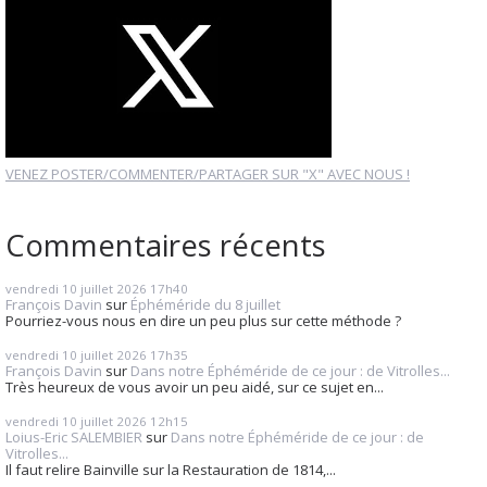
VENEZ POSTER/COMMENTER/PARTAGER SUR "X" AVEC NOUS !
Commentaires récents
vendredi 10
juillet 2026
17h40
François Davin
sur
Éphéméride du 8 juillet
Pourriez-vous nous en dire un peu plus sur cette méthode ?
vendredi 10
juillet 2026
17h35
François Davin
sur
Dans notre Éphéméride de ce jour : de Vitrolles...
Très heureux de vous avoir un peu aidé, sur ce sujet en...
vendredi 10
juillet 2026
12h15
Loius-Eric SALEMBIER
sur
Dans notre Éphéméride de ce jour : de
Vitrolles...
Il faut relire Bainville sur la Restauration de 1814,...