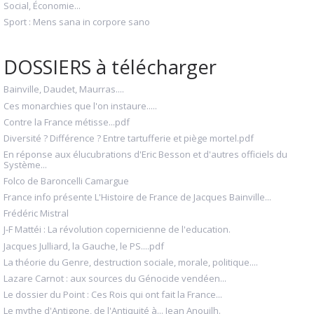
Social, Économie...
Sport : Mens sana in corpore sano
DOSSIERS à télécharger
Bainville, Daudet, Maurras....
Ces monarchies que l'on instaure.....
Contre la France métisse...pdf
Diversité ? Différence ? Entre tartufferie et piège mortel.pdf
En réponse aux élucubrations d'Eric Besson et d'autres officiels du
Système...
Folco de Baroncelli Camargue
France info présente L'Histoire de France de Jacques Bainville...
Frédéric Mistral
J-F Mattéi : La révolution copernicienne de l'education.
Jacques Julliard, la Gauche, le PS....pdf
La théorie du Genre, destruction sociale, morale, politique....
Lazare Carnot : aux sources du Génocide vendéen...
Le dossier du Point : Ces Rois qui ont fait la France...
Le mythe d'Antigone, de l'Antiquité à... Jean Anouilh.