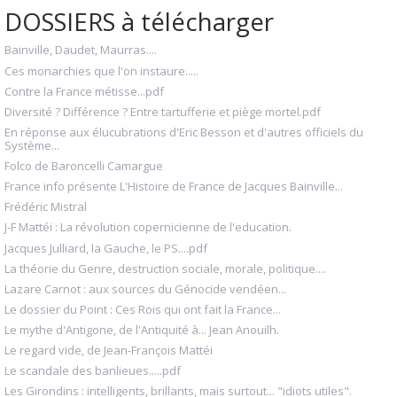
DOSSIERS à télécharger
Bainville, Daudet, Maurras....
Ces monarchies que l'on instaure.....
Contre la France métisse...pdf
Diversité ? Différence ? Entre tartufferie et piège mortel.pdf
En réponse aux élucubrations d'Eric Besson et d'autres officiels du
Système...
Folco de Baroncelli Camargue
France info présente L'Histoire de France de Jacques Bainville...
Frédéric Mistral
J-F Mattéi : La révolution copernicienne de l'education.
Jacques Julliard, la Gauche, le PS....pdf
La théorie du Genre, destruction sociale, morale, politique....
Lazare Carnot : aux sources du Génocide vendéen...
Le dossier du Point : Ces Rois qui ont fait la France...
Le mythe d'Antigone, de l'Antiquité à... Jean Anouilh.
Le regard vide, de Jean-François Mattéi
Le scandale des banlieues.....pdf
Les Girondins : intelligents, brillants, mais surtout... "idiots utiles".