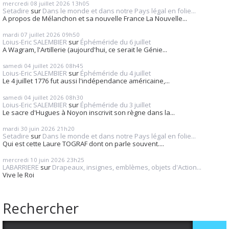
mercredi 08
juillet 2026
13h05
Setadire
sur
Dans le monde et dans notre Pays légal en folie...
A propos de Mélanchon et sa nouvelle France La Nouvelle...
mardi 07
juillet 2026
09h50
Loius-Eric SALEMBIER
sur
Éphéméride du 6 juillet
A Wagram, l'Artillerie (aujourd'hui, ce serait le Génie...
samedi 04
juillet 2026
08h45
Loius-Eric SALEMBIER
sur
Éphéméride du 4 juillet
Le 4 juillet 1776 fut aussi l'indépendance américaine,...
samedi 04
juillet 2026
08h30
Loius-Eric SALEMBIER
sur
Éphéméride du 3 juillet
Le sacre d'Hugues à Noyon inscrivit son règne dans la...
mardi 30
juin 2026
21h20
Setadire
sur
Dans le monde et dans notre Pays légal en folie...
Qui est cette Laure TOGRAF dont on parle souvent....
mercredi 10
juin 2026
23h25
LABARRIERE
sur
Drapeaux, insignes, emblèmes, objets d'Action...
Vive le Roi
Rechercher