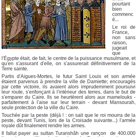
pourtant
bien
commenc
é...
Le roi de
France,
non sans
raison,
jugeait
que
l'Égypte était, de fait, le centre de la puissance musulmane, et
qu'en s'assurant d'elle, on s'assurerait définitivement de la
Terre sainte.
Partis d'Aigues-Mortes, le futur Saint Louis et son armée
étaient parvenus à prendre la ville de Damiette; encouragés
par cette victoire, ils avaient alors imprudemment poursuivi
leur route, s'enfonçant à l'intérieur des terres, dans le but de
s'emparer du Caire. Ils se heurtèrent alors aux mamelouks -
parfaitement à l'aise sur leur terrain - devant Mansourah,
seule protection de la ville du Caire.
Touchée par la peste (déjà ! : on sait que le roi mourra de la
peste, devant Tunis, lors de la Croisade suivante...) l'armée
royale dût finalement rendre les armes.
Il fallut payer au sultan Turanshâh une rançon de 400.000