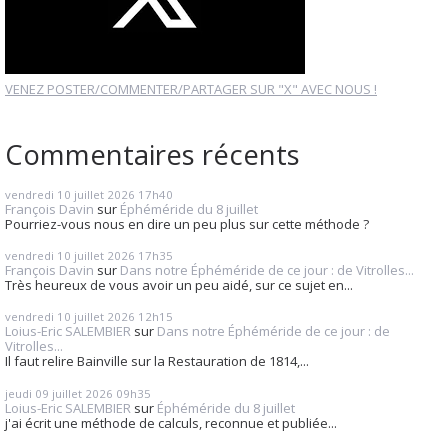
VENEZ POSTER/COMMENTER/PARTAGER SUR "X" AVEC NOUS !
Commentaires récents
vendredi 10
juillet 2026
17h40
François Davin
sur
Éphéméride du 8 juillet
Pourriez-vous nous en dire un peu plus sur cette méthode ?
vendredi 10
juillet 2026
17h35
François Davin
sur
Dans notre Éphéméride de ce jour : de Vitrolles...
Très heureux de vous avoir un peu aidé, sur ce sujet en...
vendredi 10
juillet 2026
12h15
Loius-Eric SALEMBIER
sur
Dans notre Éphéméride de ce jour : de
Vitrolles...
Il faut relire Bainville sur la Restauration de 1814,...
jeudi 09
juillet 2026
09h35
Loius-Eric SALEMBIER
sur
Éphéméride du 8 juillet
j'ai écrit une méthode de calculs, reconnue et publiée...