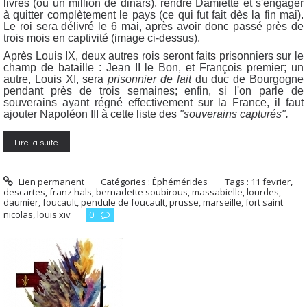
livres (ou un million de dinars), rendre Damiette et s'engager
à quitter complètement le pays (ce qui fut fait dès la fin mai).
Le roi sera délivré le 6 mai, après avoir donc passé près de
trois mois en captivité (image ci-dessus).
Après Louis IX, deux autres rois seront faits prisonniers sur le
champ de bataille : Jean II le Bon, et François premier; un
autre, Louis XI, sera
prisonnier de fait
du duc de Bourgogne
pendant près de trois semaines; enfin, si l'on parle de
souverains ayant régné effectivement sur la France, il faut
ajouter Napoléon III à cette liste des
"souverains capturés".
Lire la suite
Lien permanent
Catégories :
Éphémérides
Tags :
11 fevrier
,
descartes
,
franz hals
,
bernadette soubirous
,
massabielle
,
lourdes
,
daumier
,
foucault
,
pendule de foucault
,
prusse
,
marseille
,
fort saint
nicolas
,
louis xiv
0