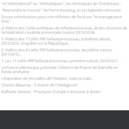
"A l'international" ou "thématiques", les chroniques de Champsaur...
"Reprendre le Pouvoir" de Pierre Boutang, ou la Légitimité retrouvée
Douze contributions pour une réflexion de fond sur "le mariage pour
tous"
4. Vidéos des Cafés politiques de lafautearousseau, et des réunions de
la Fédération royaliste provençale (saison 2013/2014)
3. Vidéos des 7 Cafés FRP/lafautearousseau, troisième saison,
2012/2013 : Enquête sur la République...
2. Vidéos des 8 Cafés FRP/lafautearousseau, deuxième saison,
2011/2012...
1. Les 11 Cafés FRP/lafautearousseau, première saison, 2010/2011...
La France pittoresque présente L'Histoire de France de Bainville en
fondu enchaîné
L'Exposition de Versailles dit l'Histoire, mais la vraie...
Charles Maurras : "L'Avenir de l'Intelligence"
Raffaele Simone : "Pourquoi l'Europe s'enracine à droite"