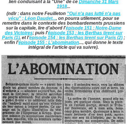
lien conduisant à la "Une" de ce
Dimanche 31 Mars
1918
...
(ndlr : dans notre Feuilleton
"Qui n'a pas lutté n'a pas
vécu" : Léon Daudet...
, on pourra utilement, pour se
remettre dans le contexte des bombardements prussiens
sur la capitale, lire d'abord l'
épisode 151 : Notre-Dame
des Victoires
; puis l'
épisode 153 : les Berthas tirent sur
Paris (1)
, et l'
épisode 154 : les Berthas tirent sur Paris (2)
;
enfin l'
épisode 155 : L'abomination
..., qui donne le texte
intégral de l'article qui va suivre).