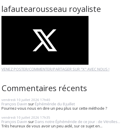
lafautearousseau royaliste
VENEZ POSTER/COMMENTER/PARTAGER SUR "X" AVEC NOUS !
Commentaires récents
vendredi 10
juillet 2026
17h40
François Davin
sur
Éphéméride du 8 juillet
Pourriez-vous nous en dire un peu plus sur cette méthode ?
vendredi 10
juillet 2026
17h35
François Davin
sur
Dans notre Éphéméride de ce jour : de Vitrolles...
Très heureux de vous avoir un peu aidé, sur ce sujet en...