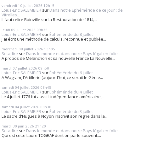
vendredi 10
juillet 2026
12h15
Loius-Eric SALEMBIER
sur
Dans notre Éphéméride de ce jour : de
Vitrolles...
Il faut relire Bainville sur la Restauration de 1814,...
jeudi 09
juillet 2026
09h35
Loius-Eric SALEMBIER
sur
Éphéméride du 8 juillet
j'ai écrit une méthode de calculs, reconnue et publiée...
mercredi 08
juillet 2026
13h05
Setadire
sur
Dans le monde et dans notre Pays légal en folie...
A propos de Mélanchon et sa nouvelle France La Nouvelle...
mardi 07
juillet 2026
09h50
Loius-Eric SALEMBIER
sur
Éphéméride du 6 juillet
A Wagram, l'Artillerie (aujourd'hui, ce serait le Génie...
samedi 04
juillet 2026
08h45
Loius-Eric SALEMBIER
sur
Éphéméride du 4 juillet
Le 4 juillet 1776 fut aussi l'indépendance américaine,...
samedi 04
juillet 2026
08h30
Loius-Eric SALEMBIER
sur
Éphéméride du 3 juillet
Le sacre d'Hugues à Noyon inscrivit son règne dans la...
mardi 30
juin 2026
21h20
Setadire
sur
Dans le monde et dans notre Pays légal en folie...
Qui est cette Laure TOGRAF dont on parle souvent....