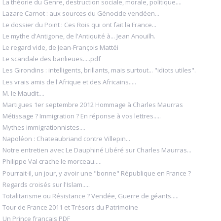
La théorie du Genre, destruction sociale, morale, politique....
Lazare Carnot : aux sources du Génocide vendéen...
Le dossier du Point : Ces Rois qui ont fait la France...
Le mythe d'Antigone, de l'Antiquité à... Jean Anouilh.
Le regard vide, de Jean-François Mattéi
Le scandale des banlieues.....pdf
Les Girondins : intelligents, brillants, mais surtout... "idiots utiles".
Les vrais amis de l'Afrique et des Africains.....
M. le Maudit....
Martigues 1er septembre 2012 Hommage à Charles Maurras
Métissage ? Immigration ? En réponse à vos lettres.....
Mythes immigrationnistes....
Napoléon : Chateaubriand contre Villepin...
Notre entretien avec Le Dauphiné Libéré sur Charles Maurras...
Philippe Val crache le morceau.....
Pourrait-il, un jour, y avoir une "bonne" République en France ?
Regards croisés sur l'Islam.....
Totalitarisme ou Résistance ? Vendée, Guerre de géants.....
Tour de France 2011 et Trésors du Patrimoine
Un Prince français PDF