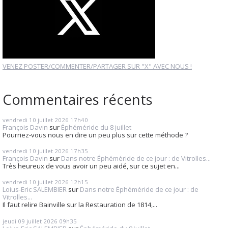
VENEZ POSTER/COMMENTER/PARTAGER SUR "X" AVEC NOUS !
Commentaires récents
vendredi 10
juillet 2026
17h40
François Davin
sur
Éphéméride du 8 juillet
Pourriez-vous nous en dire un peu plus sur cette méthode ?
vendredi 10
juillet 2026
17h35
François Davin
sur
Dans notre Éphéméride de ce jour : de Vitrolles...
Très heureux de vous avoir un peu aidé, sur ce sujet en...
vendredi 10
juillet 2026
12h15
Loius-Eric SALEMBIER
sur
Dans notre Éphéméride de ce jour : de
Vitrolles...
Il faut relire Bainville sur la Restauration de 1814,...
jeudi 09
juillet 2026
09h35