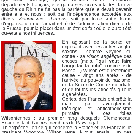
départements français; elle garda ses forces intactes, la rive
gauche du Rhin ne fut pas la barrière qu'elle devait devenir
entre elle et nous : soit par l'indépendance accordée aux
divers
séparatismes rhénans
, soit par toute autre forme
d'organisation qui l'aurait retiré de l'administration directe de
la Prusse, pour la placer dans un état de fait où elle aurait été
ouverte à nos influences...
En agissant de la sorte; en
imposant avec les autres anglo-
saxons - comme Keynes, ci-
contre - sa
vision angélique
des
choses (mais,
"qui veut faire
l'ange fait la bête"
, comme le dit
Pascal...) Wilson est directement
cause - vingt ans après - de
l'arrivée au pouvoir du nazisme,
de la Seconde Guerre mondiale
et de toutes les atrocités qu'elle
a générées.
Certes, des Français ont prêté la
main, par aveuglement,
idéologie et anticatholicisme
primaire, à ces folies
Wilsoniennes : au premier rang desquels Clemenceau,
Briand et tant d'autres membres du Pays légal...
Il n'empêche : en ce qui concerne la France et les Français, le
président Woodrow Wilson reste, à tout jamais, l'un des