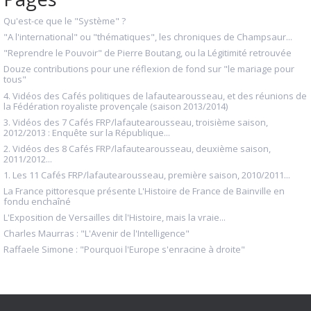
Qu'est-ce que le "Système" ?
"A l'international" ou "thématiques", les chroniques de Champsaur...
"Reprendre le Pouvoir" de Pierre Boutang, ou la Légitimité retrouvée
Douze contributions pour une réflexion de fond sur "le mariage pour
tous"
4. Vidéos des Cafés politiques de lafautearousseau, et des réunions de
la Fédération royaliste provençale (saison 2013/2014)
3. Vidéos des 7 Cafés FRP/lafautearousseau, troisième saison,
2012/2013 : Enquête sur la République...
2. Vidéos des 8 Cafés FRP/lafautearousseau, deuxième saison,
2011/2012...
1. Les 11 Cafés FRP/lafautearousseau, première saison, 2010/2011...
La France pittoresque présente L'Histoire de France de Bainville en
fondu enchaîné
L'Exposition de Versailles dit l'Histoire, mais la vraie...
Charles Maurras : "L'Avenir de l'Intelligence"
Raffaele Simone : "Pourquoi l'Europe s'enracine à droite"