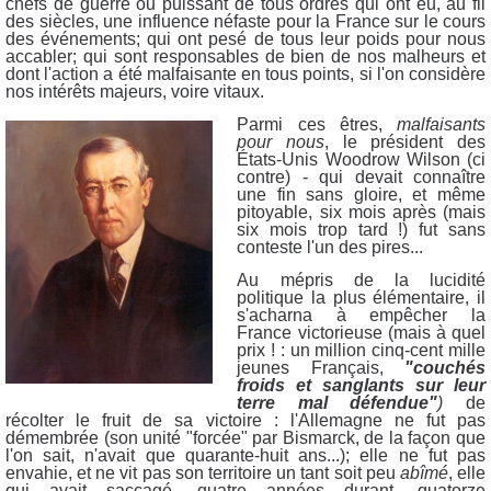
chefs de guerre ou puissant de tous ordres qui ont eu, au fil
des siècles, une influence néfaste pour la France sur le cours
des événements; qui ont pesé de tous leur poids pour nous
accabler; qui sont responsables de bien de nos malheurs et
dont l'action a été malfaisante en tous points, si l'on considère
nos intérêts majeurs, voire vitaux.
Parmi ces êtres,
malfaisants
pour nous
, le président des
États-Unis Woodrow Wilson (ci
contre) - qui devait connaître
une fin sans gloire, et même
pitoyable, six mois après (mais
six mois trop tard !) fut sans
conteste l'un des pires...
Au mépris de la lucidité
politique la plus élémentaire, il
s'acharna à empêcher la
France victorieuse (mais à quel
prix ! : un million cinq-cent mille
jeunes Français,
"couchés
froids et sanglants sur leur
terre mal défendue"
)
de
récolter le fruit de sa victoire : l'Allemagne ne fut pas
démembrée (son unité "forcée" par Bismarck, de la façon que
l'on sait, n'avait que quarante-huit ans...); elle ne fut pas
envahie, et ne vit pas son territoire un tant soit peu
abîmé
, elle
qui avait saccagé, quatre années durant, quatorze