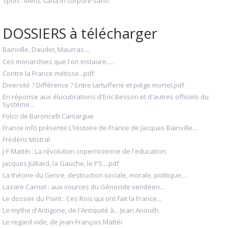
Sport : Mens sana in corpore sano
DOSSIERS à télécharger
Bainville, Daudet, Maurras....
Ces monarchies que l'on instaure.....
Contre la France métisse...pdf
Diversité ? Différence ? Entre tartufferie et piège mortel.pdf
En réponse aux élucubrations d'Eric Besson et d'autres officiels du
Système...
Folco de Baroncelli Camargue
France info présente L'Histoire de France de Jacques Bainville...
Frédéric Mistral
J-F Mattéi : La révolution copernicienne de l'education.
Jacques Julliard, la Gauche, le PS....pdf
La théorie du Genre, destruction sociale, morale, politique....
Lazare Carnot : aux sources du Génocide vendéen...
Le dossier du Point : Ces Rois qui ont fait la France...
Le mythe d'Antigone, de l'Antiquité à... Jean Anouilh.
Le regard vide, de Jean-François Mattéi