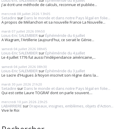
Loius-Eric SALEMBIER
sur
Éphéméride du 8 juillet
j'ai écrit une méthode de calculs, reconnue et publiée...
mercredi 08
juillet 2026
13h05
Setadire
sur
Dans le monde et dans notre Pays légal en folie...
A propos de Mélanchon et sa nouvelle France La Nouvelle...
mardi 07
juillet 2026
09h50
Loius-Eric SALEMBIER
sur
Éphéméride du 6 juillet
A Wagram, l'Artillerie (aujourd'hui, ce serait le Génie...
samedi 04
juillet 2026
08h45
Loius-Eric SALEMBIER
sur
Éphéméride du 4 juillet
Le 4 juillet 1776 fut aussi l'indépendance américaine,...
samedi 04
juillet 2026
08h30
Loius-Eric SALEMBIER
sur
Éphéméride du 3 juillet
Le sacre d'Hugues à Noyon inscrivit son règne dans la...
mardi 30
juin 2026
21h20
Setadire
sur
Dans le monde et dans notre Pays légal en folie...
Qui est cette Laure TOGRAF dont on parle souvent....
mercredi 10
juin 2026
23h25
LABARRIERE
sur
Drapeaux, insignes, emblèmes, objets d'Action...
Vive le Roi
Rechercher