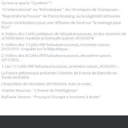
Qu'est-ce que le "Système" ?
"A l'international" ou "thématiques", les chroniques de Champsaur...
"Reprendre le Pouvoir" de Pierre Boutang, ou la Légitimité retrouvée
Douze contributions pour une réflexion de fond sur "le mariage pour
tous"
4. Vidéos des Cafés politiques de lafautearousseau, et des réunions de
la Fédération royaliste provençale (saison 2013/2014)
3. Vidéos des 7 Cafés FRP/lafautearousseau, troisième saison,
2012/2013 : Enquête sur la République...
2. Vidéos des 8 Cafés FRP/lafautearousseau, deuxième saison,
2011/2012...
1. Les 11 Cafés FRP/lafautearousseau, première saison, 2010/2011...
La France pittoresque présente L'Histoire de France de Bainville en
fondu enchaîné
L'Exposition de Versailles dit l'Histoire, mais la vraie...
Charles Maurras : "L'Avenir de l'Intelligence"
Raffaele Simone : "Pourquoi l'Europe s'enracine à droite"