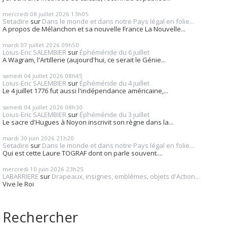
mercredi 08
juillet 2026
13h05
Setadire
sur
Dans le monde et dans notre Pays légal en folie...
A propos de Mélanchon et sa nouvelle France La Nouvelle...
mardi 07
juillet 2026
09h50
Loius-Eric SALEMBIER
sur
Éphéméride du 6 juillet
A Wagram, l'Artillerie (aujourd'hui, ce serait le Génie...
samedi 04
juillet 2026
08h45
Loius-Eric SALEMBIER
sur
Éphéméride du 4 juillet
Le 4 juillet 1776 fut aussi l'indépendance américaine,...
samedi 04
juillet 2026
08h30
Loius-Eric SALEMBIER
sur
Éphéméride du 3 juillet
Le sacre d'Hugues à Noyon inscrivit son règne dans la...
mardi 30
juin 2026
21h20
Setadire
sur
Dans le monde et dans notre Pays légal en folie...
Qui est cette Laure TOGRAF dont on parle souvent....
mercredi 10
juin 2026
23h25
LABARRIERE
sur
Drapeaux, insignes, emblèmes, objets d'Action...
Vive le Roi
Rechercher