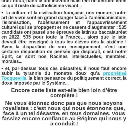
chez nous, dans le but inavoué mais réel de détruire enfin
ce qu'il reste de catholicisme vivant...
• la culture et la civilisation française, nos moeurs, notre
art de vivre sont en grand danger face à l'américanisation,
l'islamisation, l'abêtissement et l'appauvrissement
culturel qui se propagent et ne cessent d'augmenter : 535
candidats ont passé une épreuve de latin au baccalauréat
en 2022, 535 pour toute la France… alors que le latin
devrait être enseigné à tous les élèves dès la sixième !
Avec la disparition de son enseignement, c'est une
certaine disposition de pensée qui disparaît, c'est notre
Eprit, ce sont nos Racines intellectuelles, mentales,
morales...
• et, par-dessus tous ces désastres, il nous faut encore
subir la tyrannie du monstre doux qu'a
prophétisé
Tocqueville
, la bien pensance du politiquement correct, la
doxa imposée par le Système...
Encore cette liste est-elle bien loin d'être
complète !
Ne vous étonnez donc pas que nous soyons
royalistes : c'est nous qui nous étonnons que,
face à un tel désastre, en tous domaines, vous
fassiez encore confiance au Régime qui nous y
a conduit !