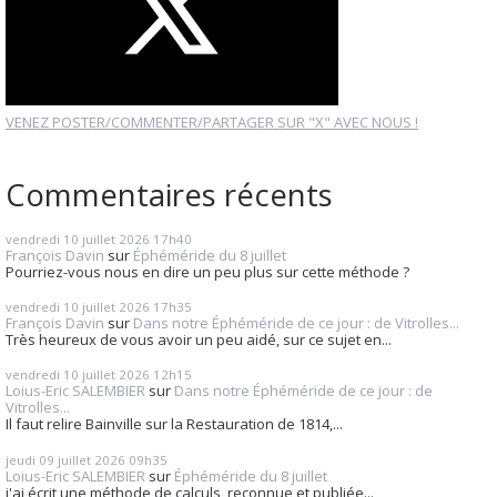
VENEZ POSTER/COMMENTER/PARTAGER SUR "X" AVEC NOUS !
Commentaires récents
vendredi 10
juillet 2026
17h40
François Davin
sur
Éphéméride du 8 juillet
Pourriez-vous nous en dire un peu plus sur cette méthode ?
vendredi 10
juillet 2026
17h35
François Davin
sur
Dans notre Éphéméride de ce jour : de Vitrolles...
Très heureux de vous avoir un peu aidé, sur ce sujet en...
vendredi 10
juillet 2026
12h15
Loius-Eric SALEMBIER
sur
Dans notre Éphéméride de ce jour : de
Vitrolles...
Il faut relire Bainville sur la Restauration de 1814,...
jeudi 09
juillet 2026
09h35
Loius-Eric SALEMBIER
sur
Éphéméride du 8 juillet
j'ai écrit une méthode de calculs, reconnue et publiée...