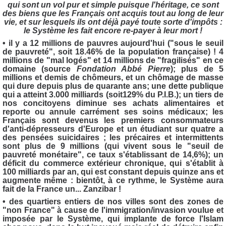
qui sont un vol pur et simple puisque l'héritage, ce sont
des biens que les Français ont acquis tout au long de leur
vie, et sur lesquels ils ont déjà payé toute sorte d'impôts :
le Système les fait encore re-payer à leur mort !
• il y a 12 millions de pauvres aujourd'hui ("sous le seuil
de pauvreté", soit 18.46% de la population française) ! 4
millions de "mal logés" et 14 millions de "fragilisés" en ce
domaine (source
Fondation Abbé Pierre
); plus de 5
millions et demis de chômeurs, et un chômage de masse
qui dure depuis plus de quarante ans; une dette publique
qui a atteint 3.000 milliards (soit129% du P.I.B.); un tiers de
nos concitoyens diminue ses achats alimentaires et
reporte ou annule carrément ses soins médicaux; les
Français sont devenus les premiers consommateurs
d'anti-dépresseurs d'Europe et un étudiant sur quatre a
des pensées suicidaires ; les précaires et intermittents
sont plus de 9 millions (qui vivent sous le "seuil de
pauvreté monétaire", ce taux s'établissant de 14,6%); un
déficit du commerce extérieur chronique, qui s'établit à
100 milliards par an, qui est constant depuis quinze ans et
augmente même : bientôt, à ce rythme, le Système aura
fait de la France un... Zanzibar !
• des quartiers entiers de nos villes sont des zones de
"non France" à cause de l'immigration/invasion voulue et
imposée par le Système, qui implante de force l'Islam