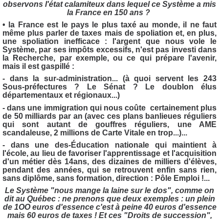
observons l'état calamiteux dans lequel ce Système a mis
la France en 150 ans ?
• la France est le pays le plus taxé au monde, il ne faut
même plus parler de taxes mais de spoliation et, en plus,
une spoliation inefficace : l'argent que nous vole le
Système, par ses impôts excessifs, n'est pas investi dans
la Recherche, par exemple, ou ce qui prépare l'avenir,
mais il est gaspillé :
- dans la sur-administration... (à quoi servent les 243
Sous-préfectures ? Le Sénat ? Le doublon élus
départementaux et régionaux...)
- dans une immigration qui nous coûte certainement plus
de 50 milliards par an (avec ces plans banlieues réguliers
qui sont autant de gouffres réguliers, une AME
scandaleuse, 2 millions de Carte Vitale en trop...)...
- dans une des-Éducation nationale qui maintient à
l'école, au lieu de favoriser l'apprentissage et l'acquisition
d'un métier dès 14ans, des dizaines de milliers d'élèves,
pendant des années, qui se retrouvent enfin sans rien,
sans diplôme, sans formation, direction : Pôle Emploi !...
Le Système "nous mange la laine sur le dos", comme on
dit au Québec : ne prenons que deux exemples : un plein
de 1OO euros d'essence c'est à peine 40 euros d'essence
mais 60 euros de taxes ! Et ces "Droits de succession",