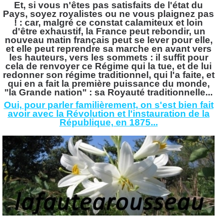
Et, si vous n'êtes pas satisfaits de l'état du
Pays, soyez royalistes ou ne vous plaignez pas
! : car, malgré ce constat calamiteux et loin
d'être exhaustif, la France peut rebondir, un
nouveau matin français peut se lever pour elle,
et elle peut reprendre sa marche en avant vers
les hauteurs, vers les sommets : il suffit pour
cela de renvoyer ce Régime qui la tue, et de lui
redonner son régime traditionnel, qui l'a faite, et
qui en a fait la première puissance du monde,
"la Grande nation" : sa Royauté traditionnelle...
Oui, pour parler familièrement, on s'est bien fait
avoir avec la Révolution et l'instauration de la
République, en 1875...