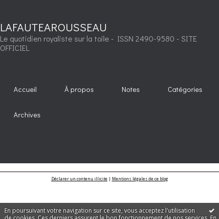
LAFAUTEAROUSSEAU
Le quotidien royaliste sur la toile - ISSN 2490-9580 - SITE
OFFICIEL
Accueil
À propos
Notes
Catégories
Archives
Déclarer un contenu illicite
|
Mentions légales de ce blog
En poursuivant votre navigation sur ce site, vous acceptez l'utilisation
de cookies. Ces derniers assurent le bon fonctionnement de nos services.
En