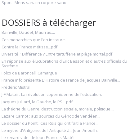
Sport : Mens sana in corpore sano
DOSSIERS à télécharger
Bainville, Daudet, Maurras....
Ces monarchies que l'on instaure.....
Contre la France métisse...pdf
Diversité ? Différence ? Entre tartufferie et piège mortel.pdf
En réponse aux élucubrations d'Eric Besson et d'autres officiels du
Système...
Folco de Baroncelli Camargue
France info présente L'Histoire de France de Jacques Bainville...
Frédéric Mistral
J-F Mattéi : La révolution copernicienne de l'education.
Jacques Julliard, la Gauche, le PS....pdf
La théorie du Genre, destruction sociale, morale, politique....
Lazare Carnot : aux sources du Génocide vendéen...
Le dossier du Point : Ces Rois qui ont fait la France...
Le mythe d'Antigone, de l'Antiquité à... Jean Anouilh.
Le regard vide, de Jean-François Mattéi