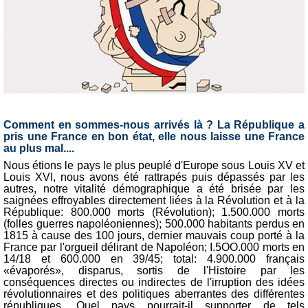
Comment en sommes-nous arrivés là ? La République a
pris une France en bon état, elle nous laisse une France
au plus mal....
Nous étions le pays le plus peuplé d'Europe sous Louis XV et
Louis XVI, nous avons été rattrapés puis dépassés par les
autres, notre vitalité démographique a été brisée par les
saignées effroyables directement liées à la Révolution et à la
République: 800.000 morts (Révolution); 1.500.000 morts
(folles guerres napoléoniennes); 500.000 habitants perdus en
1815 à cause des 100 jours, dernier mauvais coup porté à la
France par l'orgueil délirant de Napoléon; I.5OO.000 morts en
14/18 et 600.000 en 39/45; total: 4.900.000 français
«évaporés», disparus, sortis de l'Histoire par les
conséquences directes ou indirectes de l'irruption des idées
révolutionnaires et des politiques aberrantes des différentes
républiques. Quel pays pourrait-il supporter de tels