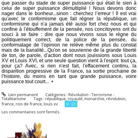
que passer du stade de super puissance qui était le sien à
celui de super puissance démultiplié ! Nous devons donc
nager dans le bonheur...sinon : cherchez l’erreur ! Il est vrai
qu'avec le conformisme que fait régner la république, un
conformisme qui n'a jamais été aussi fort chez nous et qui
confine à l'étouffement de la pensée, nos concitoyens ont du
souci à se faire : dire que nous vivons sous le règne du
politiquement correct, de la police de la pensée, du
conformatage de l'opinion ne relève même plus du constat
mais de la banalité...Qu'on se souvienne de la grande liberté
de ton, de parole, d'action dont nous jouissions sous Louis
XV et Louis XVI, et une seule question vient à l'esprit: tout ça,
pour ça? Avec, si rien n'est fait, l'effacement continu, la
disparition progressive de la France, sa sortie prochaine de
l'histoire, du moins en tant que grande puissance, voire
puissance tout court...
•
Lien permanent
Catégories :
Révolution - Terrorisme -
Totalitarisme
Tags :
république
,
royauté
,
monarchie
,
révolution
,
france
,
rois de france
,
louis xv
0
Les commentaires sont fermés.