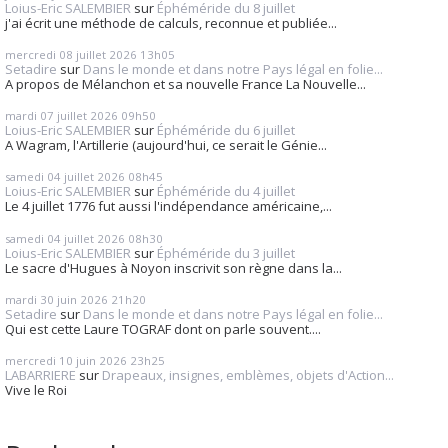
Loius-Eric SALEMBIER
sur
Éphéméride du 8 juillet
j'ai écrit une méthode de calculs, reconnue et publiée...
mercredi 08
juillet 2026
13h05
Setadire
sur
Dans le monde et dans notre Pays légal en folie...
A propos de Mélanchon et sa nouvelle France La Nouvelle...
mardi 07
juillet 2026
09h50
Loius-Eric SALEMBIER
sur
Éphéméride du 6 juillet
A Wagram, l'Artillerie (aujourd'hui, ce serait le Génie...
samedi 04
juillet 2026
08h45
Loius-Eric SALEMBIER
sur
Éphéméride du 4 juillet
Le 4 juillet 1776 fut aussi l'indépendance américaine,...
samedi 04
juillet 2026
08h30
Loius-Eric SALEMBIER
sur
Éphéméride du 3 juillet
Le sacre d'Hugues à Noyon inscrivit son règne dans la...
mardi 30
juin 2026
21h20
Setadire
sur
Dans le monde et dans notre Pays légal en folie...
Qui est cette Laure TOGRAF dont on parle souvent....
mercredi 10
juin 2026
23h25
LABARRIERE
sur
Drapeaux, insignes, emblèmes, objets d'Action...
Vive le Roi