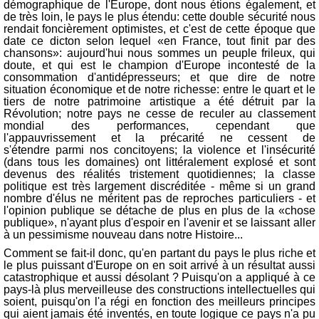
démographique de l'Europe, dont nous étions également, et
de très loin, le pays le plus étendu: cette double sécurité nous
rendait foncièrement optimistes, et c'est de cette époque que
date ce dicton selon lequel «en France, tout finit par des
chansons»: aujourd'hui nous sommes un peuple frileux, qui
doute, et qui est le champion d'Europe incontesté de la
consommation d'antidépresseurs; et que dire de notre
situation économique et de notre richesse: entre le quart et le
tiers de notre patrimoine artistique a été détruit par la
Révolution; notre pays ne cesse de reculer au classement
mondial des performances, cependant que
l'appauvrissement et la précarité ne cessent de
s'étendre parmi nos concitoyens; la violence et l'insécurité
(dans tous les domaines) ont littéralement explosé et sont
devenus des réalités tristement quotidiennes; la classe
politique est très largement discréditée - même si un grand
nombre d'élus ne méritent pas de reproches particuliers - et
l'opinion publique se détache de plus en plus de la «chose
publique», n'ayant plus d'espoir en l'avenir et se laissant aller
à un pessimisme nouveau dans notre Histoire...
Comment se fait-il donc, qu'en partant du pays le plus riche et
le plus puissant d'Europe on en soit arrivé à un résultat aussi
catastrophique et aussi désolant ? Puisqu'on a appliqué à ce
pays-là plus merveilleuse des constructions intellectuelles qui
soient, puisqu'on l'a régi en fonction des meilleurs principes
qui aient jamais été inventés, en toute logique ce pays n'a pu