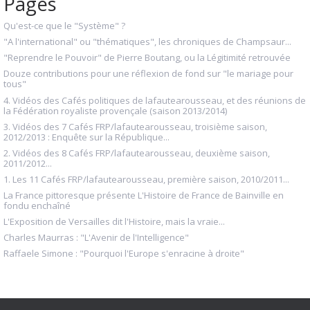
Pages
Qu'est-ce que le "Système" ?
"A l'international" ou "thématiques", les chroniques de Champsaur...
"Reprendre le Pouvoir" de Pierre Boutang, ou la Légitimité retrouvée
Douze contributions pour une réflexion de fond sur "le mariage pour
tous"
4. Vidéos des Cafés politiques de lafautearousseau, et des réunions de
la Fédération royaliste provençale (saison 2013/2014)
3. Vidéos des 7 Cafés FRP/lafautearousseau, troisième saison,
2012/2013 : Enquête sur la République...
2. Vidéos des 8 Cafés FRP/lafautearousseau, deuxième saison,
2011/2012...
1. Les 11 Cafés FRP/lafautearousseau, première saison, 2010/2011...
La France pittoresque présente L'Histoire de France de Bainville en
fondu enchaîné
L'Exposition de Versailles dit l'Histoire, mais la vraie...
Charles Maurras : "L'Avenir de l'Intelligence"
Raffaele Simone : "Pourquoi l'Europe s'enracine à droite"