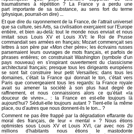
traumatismes à répétition ? La France y a perdu une
part importante de sa substance, au sens fort du terme
(physique, pourrait-on dire) ...
Et que dire du rayonnement de la France, de l'attrait universel
que sa culture, ses Arts, sa civilisation exerçaient sur l'Europe
entière, et bien au-delà: tout le monde nous enviait et nous
imitait sous Louis XV et Louis XVI: le Roi de Prusse
commandait ses armées en français; Mozart commençait ses
lettres à son père par «Mon cher père»; les écrivains russes
parsemaient leurs ouvrages de mots français, et parfois de
phrases entières; on construisait Washington (symbole d'un
pays nouveau) en s'inspirant ouvertement du classicisme
architectural français; presque tous les dirigeants européens
se sont fait construire leur petit Versailles; dans tous les
domaines, c'était la France qui donnait le ton, c'était vers
Paris que convergeaient tous les regards: la France royale
avait su amener la société à son plus haut degré de
raffinement, et nous connaissions alors ce qu'était «la
douceur de vivre»... : la France en est-elle toujours là
aujourd'hui? Séduit-elle toujours autant ? Tient-elle la même
place, ou d'autres que nous donnent-ils le ton... ?
Comment ne pas être frappé par la dégradation effarante du
moral des français, de leur « mental » ? Nous étions
optimistes sous Louis XV et Louis XVI, car avec nos 29
millions d'habitants nous étions le mastodonte