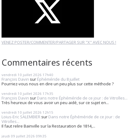
VENEZ POSTER/COMMENTER/PARTAGER SUR "X" AVEC NOUS !
Commentaires récents
vendredi 10
juillet 2026
17h40
François Davin
sur
Éphéméride du 8 juillet
Pourriez-vous nous en dire un peu plus sur cette méthode ?
vendredi 10
juillet 2026
17h35
François Davin
sur
Dans notre Éphéméride de ce jour : de Vitrolles...
Très heureux de vous avoir un peu aidé, sur ce sujet en...
vendredi 10
juillet 2026
12h15
Loius-Eric SALEMBIER
sur
Dans notre Éphéméride de ce jour : de
Vitrolles...
Il faut relire Bainville sur la Restauration de 1814,...
jeudi 09
juillet 2026
09h35