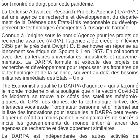
sont mon­tré du doigt pour cette pandémie.
La Defense Advan­ced Research Pro­jects Agen­cy ( DARPA )
est une agence de recherche et déve­lop­pe­ment du dépar­te­
ment de la Défense des États-Unis res­pon­sable du déve­lop­
pe­ment de tech­no­lo­gies émer­gentes à l’u­sage de l’armée.
Connue à l’o­ri­gine sous le nom d’A­gence pour les pro­jets de
recherche avan­cée (ARPA), l’a­gence a été créée le 7 février
1958 par le pré­sident Dwight D. Eisen­ho­wer en réponse au
lan­ce­ment sovié­tique de Spout­nik 1 en 1957. En col­la­bo­rant
avec des par­te­naires uni­ver­si­taires, indus­triels et gou­ver­ne­
men­taux, La DARPA for­mule et exé­cute des pro­jets de
recherche et déve­lop­pe­ment pour repous­ser les fron­tières de
la tech­no­lo­gie et de la science, sou­vent au-delà des besoins
mili­taires immé­diats des États – Unis .
The Eco­no­mist a qua­li­fié la DARPA d’a­gence « qui a façon­né
le monde moderne » et a sou­li­gné que « le vac­cin Covid-19
de Moder­na se trouve aux côtés des satel­lites météo­ro­lo­
giques, du GPS, des drones, de la tech­no­lo­gie fur­tive, des
inter­faces vocales,de l” ordi­na­teur per­son­nel et d” Inter­net sur
la liste des inno­va­tions pour les­quelles la DARPA peut reven­
di­quer un cré­dit au moins par­tiel. » Son pal­ma­rès de suc­cès a
inci­té les gou­ver­ne­ments du monde entier à lan­cer des
agences de recherche et déve­lop­pe­ment similaires.
La DARPA est indé­pen­dante des autres acti­vi­tés de