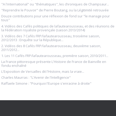
"A l'international" ou "thématiques", les chroniques de Champsaur...
"Reprendre le Pouvoir" de Pierre Boutang, ou la Légitimité retrouvée
Douze contributions pour une réflexion de fond sur "le mariage pour
tous"
4. Vidéos des Cafés politiques de lafautearousseau, et des réunions de
la Fédération royaliste provençale (saison 2013/2014)
3. Vidéos des 7 Cafés FRP/lafautearousseau, troisième saison,
2012/2013 : Enquête sur la République...
2. Vidéos des 8 Cafés FRP/lafautearousseau, deuxième saison,
2011/2012...
1. Les 11 Cafés FRP/lafautearousseau, première saison, 2010/2011...
La France pittoresque présente L'Histoire de France de Bainville en
fondu enchaîné
L'Exposition de Versailles dit l'Histoire, mais la vraie...
Charles Maurras : "L'Avenir de l'Intelligence"
Raffaele Simone : "Pourquoi l'Europe s'enracine à droite"