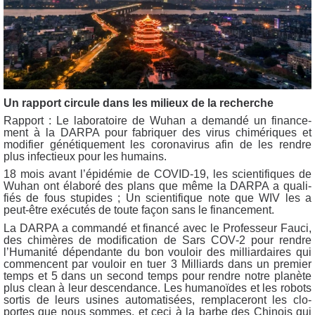
Un rap­port cir­cule dans les milieux de la recherche
Rap­port : Le labo­ra­toire de Wuhan a deman­dé un finan­ce­
ment à la DARPA pour fabri­quer des virus chi­mé­riques et
modi­fier géné­ti­que­ment les coro­na­vi­rus afin de les rendre
plus infec­tieux pour les humains.
18 mois avant l’é­pi­dé­mie de COVID-19, les scien­ti­fiques de
Wuhan ont éla­bo­ré des plans que même la DARPA a qua­li­
fiés de fous stu­pides ; Un scien­ti­fique note que WIV les a
peut-être exé­cu­tés de toute façon sans le financement.
La DARPA a com­man­dé et finan­cé avec le Pro­fes­seur Fau­ci,
des chi­mères de modi­fi­ca­tion de Sars COV‑2 pour rendre
l’Hu­ma­ni­té dépen­dante du bon vou­loir des mil­liar­daires qui
com­mencent par vou­loir en tuer 3 Mil­liards dans un pre­mier
temps et 5 dans un second temps pour rendre notre pla­nète
plus clean à leur des­cen­dance. Les huma­noïdes et les robots
sor­tis de leurs usines auto­ma­ti­sées, rem­pla­ce­ront les clo­
portes que nous sommes, et ceci à la barbe des Chi­nois qui