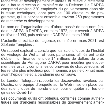
recherche et déve­lop­pe­ment mili­taires et relève direc­te­ment
de la haute direc­tion du minis­tère de la Défense. La DARPA
com­prend envi­ron 220 employés du gou­ver­ne­ment dans six
bureaux tech­niques, dont près de 100 direc­teurs de pro­
gramme, qui super­visent ensemble envi­ron 250 pro­grammes
de recherche et développement.
Le nom de l’or­ga­ni­sa­tion est d’a­bord pas­sé de son nom fon­
da­teur, ARPA, à DARPA, en mars 1972, pour reve­nir à ARPA
en février 1993, puis rede­ve­nir DARPA en mars 1996.
L’ac­tuelle direc­trice de l’a­gence, nom­mée en mars 2021, est
Ste­fa­nie Tompkins .
Un rap­port explo­sif a conclu que les scien­ti­fiques de l’Ins­ti­tut
de viro­lo­gie de Wuhan et leurs par­te­naires affi­liés ont ten­té
d’ob­te­nir un finan­ce­ment de 14 mil­lions de dol­lars du bras
scien­ti­fique du Penta­gone DARPA pour modi­fier géné­ti­que­
ment les virus, y com­pris les coro­na­vi­rus de chauve-sou­ris, et
les rendre plus infec­tieux pour l’homme, à peine dix-huit mois
avant l’é­pi­dé­mie et la pan­dé­mie qui ont suivi.
Le Lon­don Tele­graph rap­porte les décou­vertes révé­lées par
Dras­tic, une équipe d’en­quête sur le Web mise en place par
des scien­ti­fiques du monde entier pour enquê­ter sur les ori­
gines de Covid-19.
Les docu­ments qu’ils ont obte­nus, confir­més comme authen­
tiques par d’an­ciens res­pon­sables du gou­ver­ne­ment amé­ri­