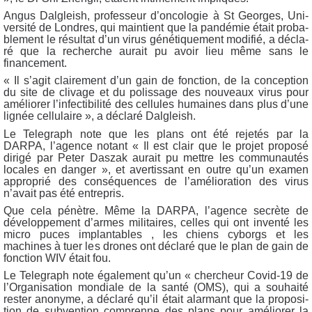
Angus Dal­gleish, pro­fes­seur d’on­co­lo­gie à St Georges, Uni­
ver­si­té de Londres, qui main­tient que la pan­dé­mie était pro­ba­
ble­ment le résul­tat d’un virus géné­ti­que­ment modi­fié, a décla­
ré que la recherche aurait pu avoir lieu même sans le
financement.
« Il s’a­git clai­re­ment d’un gain de fonc­tion, de la concep­tion
du site de cli­vage et du polis­sage des nou­veaux virus pour
amé­lio­rer l’in­fec­ti­bi­li­té des cel­lules humaines dans plus d’une
lignée cel­lu­laire », a décla­ré Dalgleish.
Le Tele­graph note que les plans ont été reje­tés par la
DARPA, l’a­gence notant « Il est clair que le pro­jet pro­po­sé
diri­gé par Peter Das­zak aurait pu mettre les com­mu­nau­tés
locales en dan­ger », et aver­tis­sant en outre qu’un exa­men
appro­prié des consé­quences de l’a­mé­lio­ra­tion des virus
n’avait pas été entrepris.
Que cela pénètre. Même la DARPA, l’a­gence secrète de
déve­lop­pe­ment d’armes mili­taires, celles qui ont inven­té les
micro puces implan­tables , les chiens cyborgs et les
machines à tuer les drones ont décla­ré que le plan de gain de
fonc­tion WIV était fou.
Le Tele­graph note éga­le­ment qu’un « cher­cheur Covid-19 de
l’Or­ga­ni­sa­tion mon­diale de la san­té (OMS), qui a sou­hai­té
res­ter ano­nyme, a décla­ré qu’il était alar­mant que la pro­po­si­
tion de sub­ven­tion com­prenne des plans pour amé­lio­rer la