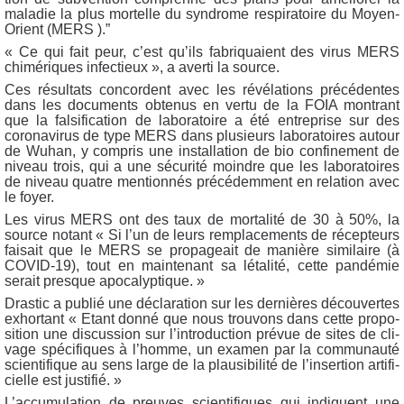
mala­die la plus mor­telle du syn­drome res­pi­ra­toire du Moyen-
Orient (MERS ).”
« Ce qui fait peur, c’est qu’ils fabri­quaient des virus MERS
chi­mé­riques infec­tieux », a aver­ti la source.
Ces résul­tats concordent avec les révé­la­tions pré­cé­dentes
dans les docu­ments obte­nus en ver­tu de la FOIA mon­trant
que la fal­si­fi­ca­tion de labo­ra­toire a été entre­prise sur des
coro­na­vi­rus de type MERS dans plu­sieurs labo­ra­toires autour
de Wuhan, y com­pris une ins­tal­la­tion de bio confi­ne­ment de
niveau trois, qui a une sécu­ri­té moindre que les labo­ra­toires
de niveau quatre men­tion­nés pré­cé­dem­ment en rela­tion avec
le foyer.
Les virus MERS ont des taux de mor­ta­li­té de 30 à 50%, la
source notant « Si l’un de leurs rem­pla­ce­ments de récep­teurs
fai­sait que le MERS se pro­pa­geait de manière simi­laire (à
COVID-19), tout en main­te­nant sa léta­li­té, cette pan­dé­mie
serait presque apocalyptique. »
Dras­tic a publié une décla­ra­tion sur les der­nières décou­vertes
exhor­tant « Etant don­né que nous trou­vons dans cette pro­po­
si­tion une dis­cus­sion sur l’in­tro­duc­tion pré­vue de sites de cli­
vage spé­ci­fiques à l’homme, un exa­men par la com­mu­nau­té
scien­ti­fique au sens large de la plau­si­bi­li­té de l’in­ser­tion arti­fi­
cielle est justifié. »
L’ac­cu­mu­la­tion de preuves scien­ti­fiques qui indiquent une