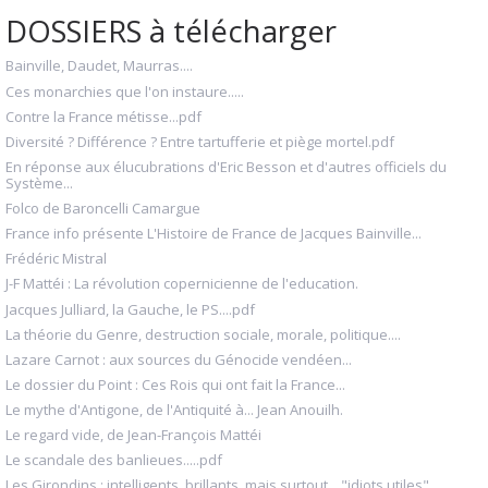
DOSSIERS à télécharger
Bainville, Daudet, Maurras....
Ces monarchies que l'on instaure.....
Contre la France métisse...pdf
Diversité ? Différence ? Entre tartufferie et piège mortel.pdf
En réponse aux élucubrations d'Eric Besson et d'autres officiels du
Système...
Folco de Baroncelli Camargue
France info présente L'Histoire de France de Jacques Bainville...
Frédéric Mistral
J-F Mattéi : La révolution copernicienne de l'education.
Jacques Julliard, la Gauche, le PS....pdf
La théorie du Genre, destruction sociale, morale, politique....
Lazare Carnot : aux sources du Génocide vendéen...
Le dossier du Point : Ces Rois qui ont fait la France...
Le mythe d'Antigone, de l'Antiquité à... Jean Anouilh.
Le regard vide, de Jean-François Mattéi
Le scandale des banlieues.....pdf
Les Girondins : intelligents, brillants, mais surtout... "idiots utiles".