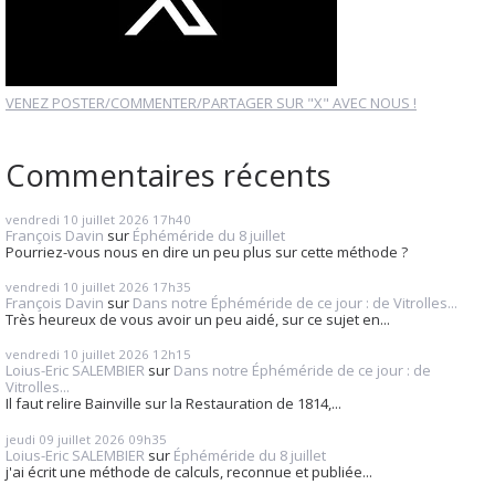
VENEZ POSTER/COMMENTER/PARTAGER SUR "X" AVEC NOUS !
Commentaires récents
vendredi 10
juillet 2026
17h40
François Davin
sur
Éphéméride du 8 juillet
Pourriez-vous nous en dire un peu plus sur cette méthode ?
vendredi 10
juillet 2026
17h35
François Davin
sur
Dans notre Éphéméride de ce jour : de Vitrolles...
Très heureux de vous avoir un peu aidé, sur ce sujet en...
vendredi 10
juillet 2026
12h15
Loius-Eric SALEMBIER
sur
Dans notre Éphéméride de ce jour : de
Vitrolles...
Il faut relire Bainville sur la Restauration de 1814,...
jeudi 09
juillet 2026
09h35
Loius-Eric SALEMBIER
sur
Éphéméride du 8 juillet
j'ai écrit une méthode de calculs, reconnue et publiée...