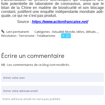
fuite poten­tielle de labo­ra­toire de coro­na­vi­rus, ain­si que le
bilan de la Chine en matière de bio­sé­cu­ri­té et son blo­cage
constant, jus­ti­fient une enquête indé­pen­dante mon­diale adé­
quate, ce qui ne s’est pas produit.
Source :
https://www.actionfrancaise.net/
Lien permanent
Catégories :
Actualité Monde
,
Idées, débats...
,
Révolution - Terrorisme - Totalitarisme
0
Écrire un commentaire
NB : Les commentaires de ce blog sont modérés.
Votre adresse email ne sera pas publiée