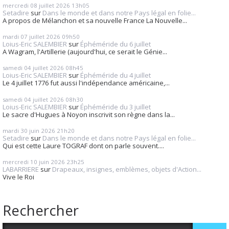
mercredi 08
juillet 2026
13h05
Setadire
sur
Dans le monde et dans notre Pays légal en folie...
A propos de Mélanchon et sa nouvelle France La Nouvelle...
mardi 07
juillet 2026
09h50
Loius-Eric SALEMBIER
sur
Éphéméride du 6 juillet
A Wagram, l'Artillerie (aujourd'hui, ce serait le Génie...
samedi 04
juillet 2026
08h45
Loius-Eric SALEMBIER
sur
Éphéméride du 4 juillet
Le 4 juillet 1776 fut aussi l'indépendance américaine,...
samedi 04
juillet 2026
08h30
Loius-Eric SALEMBIER
sur
Éphéméride du 3 juillet
Le sacre d'Hugues à Noyon inscrivit son règne dans la...
mardi 30
juin 2026
21h20
Setadire
sur
Dans le monde et dans notre Pays légal en folie...
Qui est cette Laure TOGRAF dont on parle souvent....
mercredi 10
juin 2026
23h25
LABARRIERE
sur
Drapeaux, insignes, emblèmes, objets d'Action...
Vive le Roi
Rechercher