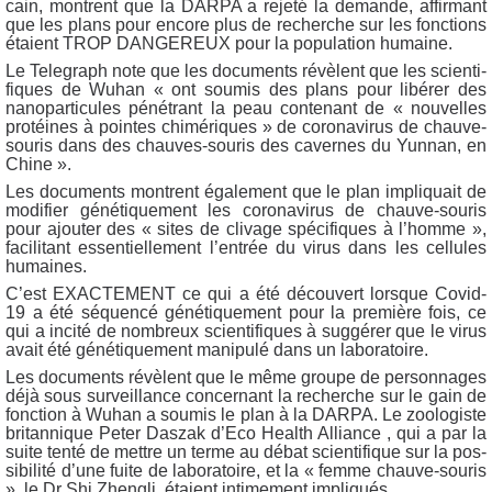
cain, montrent que la DARPA a reje­té la demande, affir­mant
que les plans pour encore plus de recherche sur les fonc­tions
étaient TROP DANGEREUX pour la popu­la­tion humaine.
Le Tele­graph note que les docu­ments révèlent que les scien­ti­
fiques de Wuhan « ont sou­mis des plans pour libé­rer des
nano­par­ti­cules péné­trant la peau conte­nant de « nou­velles
pro­téines à pointes chi­mé­riques » de coro­na­vi­rus de chauve-
sou­ris dans des chauves-sou­ris des cavernes du Yun­nan, en
Chine ».
Les docu­ments montrent éga­le­ment que le plan impli­quait de
modi­fier géné­ti­que­ment les coro­na­vi­rus de chauve-sou­ris
pour ajou­ter des « sites de cli­vage spé­ci­fiques à l’homme »,
faci­li­tant essen­tiel­le­ment l’en­trée du virus dans les cel­lules
humaines.
C’est EXACTEMENT ce qui a été décou­vert lorsque Covid-
19 a été séquen­cé géné­ti­que­ment pour la pre­mière fois, ce
qui a inci­té de nom­breux scien­ti­fiques à sug­gé­rer que le virus
avait été géné­ti­que­ment mani­pu­lé dans un laboratoire.
Les docu­ments révèlent que le même groupe de per­son­nages
déjà sous sur­veillance concer­nant la recherche sur le gain de
fonc­tion à Wuhan a sou­mis le plan à la DARPA. Le zoo­lo­giste
bri­tan­nique Peter Das­zak d’E­co Health Alliance , qui a par la
suite ten­té de mettre un terme au débat scien­ti­fique sur la pos­
si­bi­li­té d’une fuite de labo­ra­toire, et la « femme chauve-sou­ris
», le Dr Shi Zhen­gli, étaient inti­me­ment impliqués.