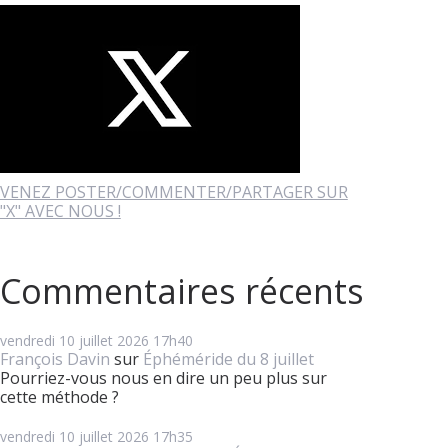
VENEZ POSTER/COMMENTER/PARTAGER SUR
"X" AVEC NOUS !
Commentaires récents
vendredi 10
juillet 2026
17h40
François Davin
sur
Éphéméride du 8 juillet
Pourriez-vous nous en dire un peu plus sur
cette méthode ?
vendredi 10
juillet 2026
17h35