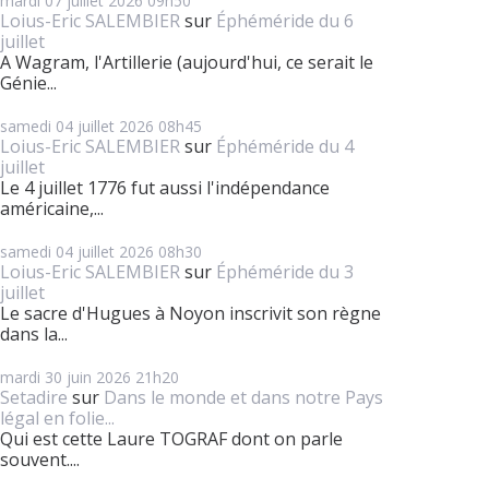
mardi 07
juillet 2026
09h50
Loius-Eric SALEMBIER
sur
Éphéméride du 6
juillet
A Wagram, l'Artillerie (aujourd'hui, ce serait le
Génie...
samedi 04
juillet 2026
08h45
Loius-Eric SALEMBIER
sur
Éphéméride du 4
juillet
Le 4 juillet 1776 fut aussi l'indépendance
américaine,...
samedi 04
juillet 2026
08h30
Loius-Eric SALEMBIER
sur
Éphéméride du 3
juillet
Le sacre d'Hugues à Noyon inscrivit son règne
dans la...
mardi 30
juin 2026
21h20
Setadire
sur
Dans le monde et dans notre Pays
légal en folie...
Qui est cette Laure TOGRAF dont on parle
souvent....