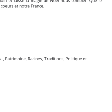
 loin et laisse la magie de Noël nous combler. Que le
s coeurs et notre France.
..
,
Patrimoine, Racines, Traditions
,
Politique et