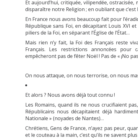
Et aujourd’hui, critiquée, vilipendée, ostracisée
disparaître notre Religion ; en oubliant que c’est 
En France nous avons beaucoup fait pour l’éradiq
République sans Foi, en décapitant Louis XVI et
piliers de la Foi, en séparant l’Église de l’État…
Mais rien n’y fait, la Foi des Français reste vi
Français. Les restrictions annoncées pou
empêcheront pas de fêter Noël ! Pas de
«
¡
No pa
On nous attaque, on nous terrorise, on nous mas
E
t alors ?
Nous avons déjà tout connu !
Les Romains, quand ils ne nous crucifiaient pa
Républicains nous décapitaient déjà hardimen
Nationale »
(noyades de Nantes)…
Chrétiens, Gens de France, n’ayez pas peur, quan
et le couteau à la main, c’est qu’ils ne savent plus 