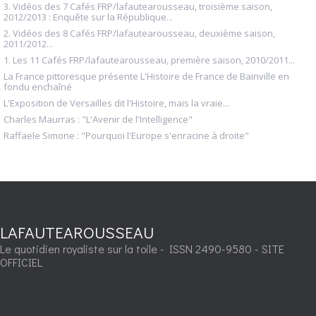
3. Vidéos des 7 Cafés FRP/lafautearousseau, troisième saison,
2012/2013 : Enquête sur la République...
2. Vidéos des 8 Cafés FRP/lafautearousseau, deuxième saison,
2011/2012...
1. Les 11 Cafés FRP/lafautearousseau, première saison, 2010/2011...
La France pittoresque présente L'Histoire de France de Bainville en
fondu enchaîné
L'Exposition de Versailles dit l'Histoire, mais la vraie...
Charles Maurras : "L'Avenir de l'Intelligence"
Raffaele Simone : "Pourquoi l'Europe s'enracine à droite"
LAFAUTEAROUSSEAU
Le quotidien royaliste sur la toile - ISSN 2490-9580 - SITE
OFFICIEL