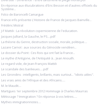
En réponse aux élucubrations d'Eric Besson et d'autres officiels du
Système...
Folco de Baroncelli Camargue
France info présente L'Histoire de France de Jacques Bainville...
Frédéric Mistral
J-F Mattéi : La révolution copernicienne de l'education.
Jacques Julliard, la Gauche, le PS....pdf
La théorie du Genre, destruction sociale, morale, politique....
Lazare Carnot : aux sources du Génocide vendéen...
Le dossier du Point : Ces Rois qui ont fait la France...
Le mythe d'Antigone, de l'Antiquité à... Jean Anouilh.
Le regard vide, de Jean-François Mattéi
Le scandale des banlieues.....pdf
Les Girondins : intelligents, brillants, mais surtout... "idiots utiles".
Les vrais amis de l'Afrique et des Africains.....
M. le Maudit....
Martigues 1er septembre 2012 Hommage à Charles Maurras
Métissage ? Immigration ? En réponse à vos lettres.....
Mythes immigrationnistes....