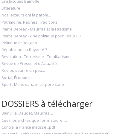
Lire Jacques Bainville
Littérature
Nos lecteurs ont la parole...
Patrimoine, Racines, Traditions
Pierre Debray - Maurras et le Fascisme
Pierre Debray - Une politique pour l'an 2000
Politique et Religion
République ou Royauté ?
Révolution - Terrorisme - Totalitarisme
Revue de Presse et d'Actualité...
Rire ou sourire un peu...
Social, Économie...
Sport : Mens sana in corpore sano
DOSSIERS à télécharger
Bainville, Daudet, Maurras....
Ces monarchies que l'on instaure.....
Contre la France métisse...pdf
Diversité ? Différence ? Entre tartufferie et piège mortel.pdf