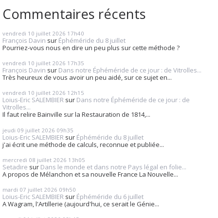
Commentaires récents
vendredi 10
juillet 2026
17h40
François Davin
sur
Éphéméride du 8 juillet
Pourriez-vous nous en dire un peu plus sur cette méthode ?
vendredi 10
juillet 2026
17h35
François Davin
sur
Dans notre Éphéméride de ce jour : de Vitrolles...
Très heureux de vous avoir un peu aidé, sur ce sujet en...
vendredi 10
juillet 2026
12h15
Loius-Eric SALEMBIER
sur
Dans notre Éphéméride de ce jour : de
Vitrolles...
Il faut relire Bainville sur la Restauration de 1814,...
jeudi 09
juillet 2026
09h35
Loius-Eric SALEMBIER
sur
Éphéméride du 8 juillet
j'ai écrit une méthode de calculs, reconnue et publiée...
mercredi 08
juillet 2026
13h05
Setadire
sur
Dans le monde et dans notre Pays légal en folie...
A propos de Mélanchon et sa nouvelle France La Nouvelle...
mardi 07
juillet 2026
09h50
Loius-Eric SALEMBIER
sur
Éphéméride du 6 juillet
A Wagram, l'Artillerie (aujourd'hui, ce serait le Génie...