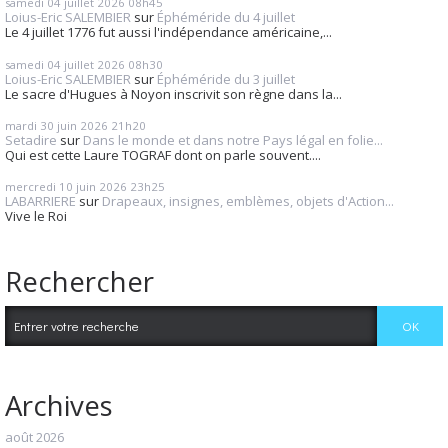
samedi 04
juillet 2026
08h45
Loius-Eric SALEMBIER
sur
Éphéméride du 4 juillet
Le 4 juillet 1776 fut aussi l'indépendance américaine,...
samedi 04
juillet 2026
08h30
Loius-Eric SALEMBIER
sur
Éphéméride du 3 juillet
Le sacre d'Hugues à Noyon inscrivit son règne dans la...
mardi 30
juin 2026
21h20
Setadire
sur
Dans le monde et dans notre Pays légal en folie...
Qui est cette Laure TOGRAF dont on parle souvent....
mercredi 10
juin 2026
23h25
LABARRIERE
sur
Drapeaux, insignes, emblèmes, objets d'Action...
Vive le Roi
Rechercher
Archives
août 2026