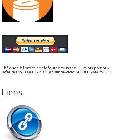
Chèques à l’ordre de
: lafautearousseau.
Envois postaux
:
lafautearousseau - 48 rue Sainte-Victoire 13006 MARSEILLE
Liens