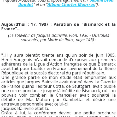
(lafautearousseau vous propose également un "
Album Léon
Daudet
" et un "
Album Charles Maurras
").
Aujourd'hui : 17.
1907 : Parution de "Bismarck et la
France"...
(Le souvenir de Jacques Bainville, Plon, 1936 - Quelques
souvenirs, par Marie de Roux, page 146) :
"...Il y aura bientôt trente ans qu'un soir de juin 1905,
Henri Vaugeois m'avait demandé d'exposer aux premiers
adhérents de la Ligue d'Action française ce que Bismarck
avait fait pour faciliter en France l'avènement de la IIIème
République et le succès électoral du parti républicain.
Une grande partie de mon étude était empruntée aux
articles que Jacques Bainville avait donné dans La Gazette
de France quand l'éditeur Cotta, de Stuttgart, avait publié
une correspondance jusque là inédite de Bismarck, où l'on
pouvait voir combien le Chancelier avait souhaité la
défaite de Mac-Mahon par Gambetta et désiré une
entrevue personnelle avec celui-ci.
Jacques Bainville était là.
Grâce à lui, la conférence devint une petite brochure