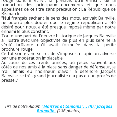
rouge dont il écrivit la préface, qu'il enrichit de la
traduction des principaux documents et que nous
appelâmes de ce titre sans précaution : La République de
Bismarck.
"Nul français sachant le sens des mots, écrivait Bainville,
ne pourra plus douter que le régime républicain a été
désiré pour nous, a été presque imposé même par notre
ennemi le plus constant."
Toute une part de l'oeuvre historique de Jacques Bainville
a illustré avec une objectivité de plus en plus sereine la
vérité brûlante qu'il avait formulée dans la petite
brochure rouge.
Ce fut son grand secret de s'imposer à l'opinion adverse
par une modération implacable.
Au cours de ces trente années, où j'étais souvent aux
côtés de nos amis à la place sans danger de défenseur, je
n'ai jamais eu l'honneur d'avoir à défendre Jacques
Bainville; ce très grand journaliste n'a pas eu un procès de
presse..."
Tiré de notre Album
"Maîtres et témoins"... (II) : Jacques
Bainville"
(186 photos)