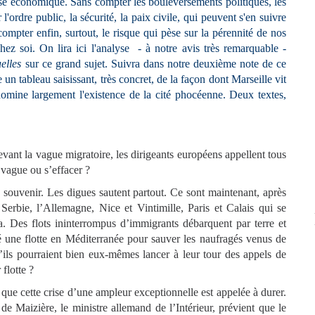
rise économique. Sans compter les bouleversements politiques, les
ordre public, la sécurité, la paix civile, qui peuvent s'en suivre
ompter enfin, surtout, le risque qui pèse sur la pérennité de nos
hez soi. On lira ici l'analyse - à notre avis très remarquable -
elles
sur ce grand sujet. Suivra dans notre deuxième note de ce
 un tableau saisissant, très concret, de la façon dont Marseille vit
 domine largement l'existence de la cité phocéenne. Deux textes,
evant la vague migratoire, les dirigeants européens appellent tous
 vague ou s’effacer ?
souvenir. Les digues sautent partout. Ce sont maintenant, après
 Serbie, l’Allemagne, Nice et Vintimille, Paris et Calais qui se
 Des flots ininterrompus d’immigrants débarquent par terre et
 une flotte en Méditerranée pour sauver les naufragés venus de
u’ils pourraient bien eux-mêmes lancer à leur tour des appels de
 flotte ?
ue cette crise d’une ampleur exceptionnelle est appelée à durer.
e Maizière, le ministre allemand de l’Intérieur, prévient que le