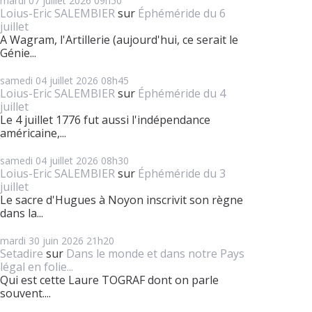
mardi 07
juillet 2026
09h50
Loius-Eric SALEMBIER
sur
Éphéméride du 6
juillet
A Wagram, l'Artillerie (aujourd'hui, ce serait le
Génie...
samedi 04
juillet 2026
08h45
Loius-Eric SALEMBIER
sur
Éphéméride du 4
juillet
Le 4 juillet 1776 fut aussi l'indépendance
américaine,...
samedi 04
juillet 2026
08h30
Loius-Eric SALEMBIER
sur
Éphéméride du 3
juillet
Le sacre d'Hugues à Noyon inscrivit son règne
dans la...
mardi 30
juin 2026
21h20
Setadire
sur
Dans le monde et dans notre Pays
légal en folie...
Qui est cette Laure TOGRAF dont on parle
souvent....