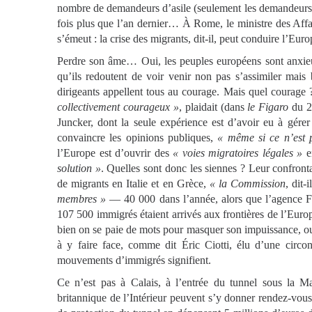
nombre de demandeurs d’asile (seulement les demandeurs d’
fois plus que l’an dernier… À Rome, le ministre des Affa
s’émeut : la crise des migrants, dit-il, peut conduire l’Eur
Perdre son âme… Oui, les peuples européens sont anxieux,
qu’ils redoutent de voir venir non pas s’assimiler mais
dirigeants appellent tous au courage. Mais quel courage ?
collectivement courageux »
, plaidait (dans
le Figaro
du 2
Juncker, dont la seule expérience est d’avoir eu à gére
convaincre les opinions publiques,
« même si ce n’est p
l’Europe est d’ouvrir des
« voies migratoires légales »
e
solution »
. Quelles sont donc les siennes ? Leur confrontat
de migrants en Italie et en Grèce,
« la Commission
, dit-i
membres »
— 40 000 dans l’année, alors que l’agence Fro
107 500 immigrés étaient arrivés aux frontières de l’Europ
bien on se paie de mots pour masquer son impuissance, ou b
à y faire face, comme dit Éric Ciotti, élu d’une circon
mouvements d’immigrés signifient.
Ce n’est pas à Calais, à l’entrée du tunnel sous la Ma
britannique de l’Intérieur peuvent s’y donner rendez-vous a