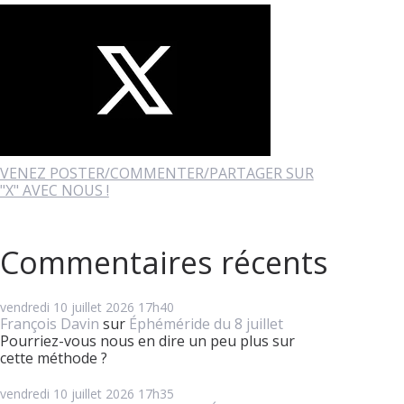
VENEZ POSTER/COMMENTER/PARTAGER SUR
"X" AVEC NOUS !
Commentaires récents
vendredi 10
juillet 2026
17h40
François Davin
sur
Éphéméride du 8 juillet
Pourriez-vous nous en dire un peu plus sur
cette méthode ?
vendredi 10
juillet 2026
17h35