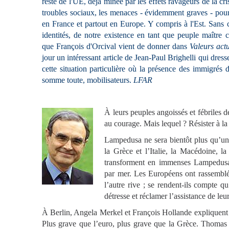
reste de l'UE, déjà minée par les effets ravageurs de la c
troubles sociaux, les menaces - évidemment graves - pour l'
en France et partout en Europe. Y compris à l'Est. Sans c
identités, de notre existence en tant que peuple maître c
que François d'Orcival vient de donner dans
Valeurs actu
jour un intéressant article de Jean-Paul Brighelli qui dresse
cette situation particulière où la présence des immigrés
somme toute, mobilisateurs.
LFAR
À leurs peuples angoissés et fébriles d
au courage. Mais lequel ? Résister à la
Lampedusa ne sera bientôt plus qu’un 
la Grèce et l’Italie, la Macédoine, la
transforment en immenses Lampedusa.
par mer. Les Européens ont rassemblé
l’autre rive ; se rendent-ils compte q
détresse et réclamer l’assistance de leur
À Berlin, Angela Merkel et François Hollande expliquent q
Plus grave que l’euro, plus grave que la Grèce. Thomas d