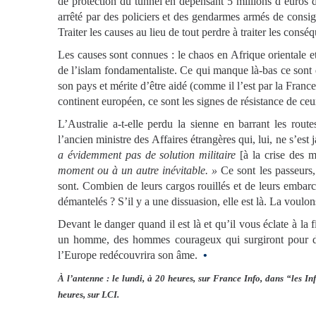
de protection du tunnel en dépensant 5 millions d’euros de
arrêté par des policiers et des gendarmes armés de consig
Traiter les causes au lieu de tout perdre à traiter les consé
Les causes sont connues : le chaos en Afrique orientale et
de l’islam fondamentaliste. Ce qui manque là-bas ce sont 
son pays et mérite d’être aidé (comme il l’est par la Franc
continent européen, ce sont les signes de résistance de ce
L’Australie a-t-elle perdu la sienne en barrant les rou
l’ancien ministre des Affaires étrangères qui, lui, ne s’est
a évidemment pas de solution militaire
[à la crise des m
moment ou à un autre inévitable. »
Ce sont les passeurs,
sont. Combien de leurs cargos rouillés et de leurs embarc
démantelés ? S’il y a une dissuasion, elle est là. La voulo
Devant le danger quand il est là et qu’il vous éclate à la 
un homme, des hommes courageux qui surgiront pour d
l’Europe redécouvrira son âme.
•
À l’antenne : le lundi, à 20 heures, sur France Info, dans “les In
heures, sur LCI.