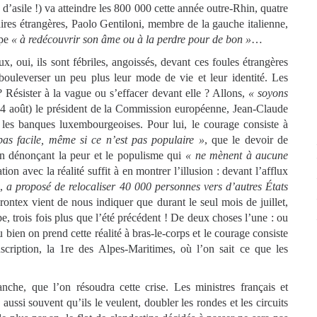
asile !) va atteindre les 800 000 cette année outre-Rhin, quatre
ires étrangères, Paolo Gentiloni, membre de la gauche italienne,
ope
« à redécouvrir son âme ou à la perdre pour de bon »
…
 oui, ils sont fébriles, angoissés, devant ces foules étrangères
 bouleverser un peu plus leur mode de vie et leur identité. Les
 Résister à la vague ou s’effacer devant elle ? Allons,
« soyons
4 août) le président de la Commission européenne, Jean-Claude
r les banques luxembourgeoises. Pour lui, le courage consiste à
as facile, même si ce n’est pas populaire »
, que le devoir de
n dénonçant la peur et le populisme qui
« ne mènent à aucune
ion avec la réalité suffit à en montrer l’illusion : devant l’afflux
l,
a proposé de relocaliser 40 000 personnes vers d’autres États
ntex vient de nous indiquer que durant le seul mois de juillet,
e, trois fois plus que l’été précédent ! De deux choses l’une : ou
ien on prend cette réalité à bras-le-corps et le courage consiste
scription, la 1re des Alpes-Maritimes, où l’on sait ce que les
nche, que l’on résoudra cette crise. Les ministres français et
ussi souvent qu’ils le veulent, doubler les rondes et les circuits