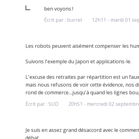
ben voyons !
Écrit par :
burret
12h11
-
mardi 01
se
Les robots peuvent aisément compenser les humai
Suivons l'exemple du Japon et applications-le.
L'excuse des retraites par répartition est un fa
mais nous refusons de voir cette évidence, nos d
rond de commerce....jusqu'à quand les lignes bou
Écrit par :
SUD
20h51
-
mercredi 02
septembr
Je suis en assez grand désaccord avec le commen
débat.