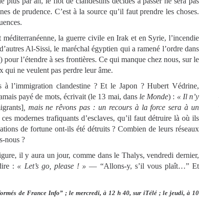
 plus par an, le flot de clandestins décidés à passer ne sera pas
nes de prudence. C’est à la source qu’il faut prendre les choses.
quences.
 méditerranéenne, la guerre civile en Irak et en Syrie, l’incendie
d’autres Al-Sissi, le maréchal égyptien qui a ramené l’ordre dans
e) pour l’étendre à ses frontières. Ce qui manque chez nous, sur le
ux qui ne veulent pas perdre leur âme.
tes à l’immigration clandestine ? Et le Japon ? Hubert Védrine,
 jamais payé de mots, écrivait (le 13 mai, dans
le Monde
) :
« Il n’y
igrants]
, mais ne rêvons pas : un recours à la force sera à un
 ces modernes trafiquants d’esclaves, qu’il faut détruire là où ils
ations de fortune ont-ils été détruits ? Combien de leurs réseaux
ns-nous ?
figure, il y aura un jour, comme dans le Thalys, vendredi dernier,
ire :
« Let’s go, please ! »
— “Allons-y, s’il vous plaît…” Et
formés de France Info” ; le mercredi, à 12 h 40, sur iTélé ; le jeudi, à 10