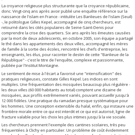
La croyance religieuse plus structurante que la croyance républicaine,
donc. Vingt-cinq ans après avoir publié une enquête référence sur la
naissance de l'islam en France - intitulée Les Banlieues de l'islam (Seuil)
-, le politologue Gilles Kepel, accompagné de cinq chercheurs, est
retourné dans les cités populaires de Seine-Saint-Denis pour
comprendre la crise des quartiers. Six ans après les émeutes causées
par la mort de deux adolescents, en octobre 2005, son équipe a partagé
le thé dans les appartements des deux villes, accompagné les mères
de famille à la sortie des écoles, rencontré les chefs d'entreprise, les
enseignants, les élus, pour raconter le destin de cette "Banlieue de la
République" - c'est le titre de l'enquête, complexe et passionnante,
publiée par l'Institut Montaigne.
Le sentiment de mise à l'écart a favorisé une "intensification" des
pratiques religieuses, constate Gilles Kepel. Les indices en sont
multiples. Une fréquentation des mosquées beaucoup plus régulière -
les deux villes (60 000 habitants au total) comptent une dizaine de
mosquées, aux profils extrêmement variés, pouvant accueillir jusqu'à
12 000 fidèles. Une pratique du ramadan presque systématique pour
les hommes. Une conception extensible du halal, enfin, qui instaure une
frontière morale entre ce qui est interdit et ce qui est autorisé, ligne de
fracture valable pour les choix les plus intimes jusqu'à la vie sociale.
Les chercheurs prennent l'exemple des cantines scolaires, très peu
fréquentées à Clichy en particulier. Un problème de coût évidemment