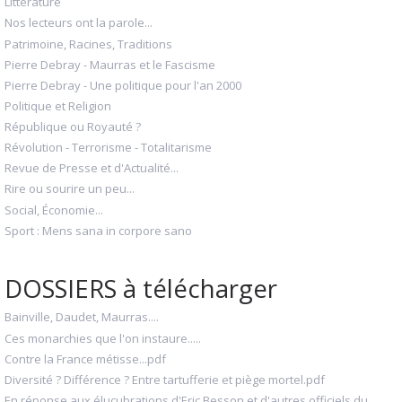
Littérature
Nos lecteurs ont la parole...
Patrimoine, Racines, Traditions
Pierre Debray - Maurras et le Fascisme
Pierre Debray - Une politique pour l'an 2000
Politique et Religion
République ou Royauté ?
Révolution - Terrorisme - Totalitarisme
Revue de Presse et d'Actualité...
Rire ou sourire un peu...
Social, Économie...
Sport : Mens sana in corpore sano
DOSSIERS à télécharger
Bainville, Daudet, Maurras....
Ces monarchies que l'on instaure.....
Contre la France métisse...pdf
Diversité ? Différence ? Entre tartufferie et piège mortel.pdf
En réponse aux élucubrations d'Eric Besson et d'autres officiels du