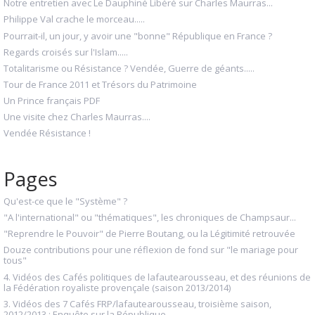
Notre entretien avec Le Dauphiné Libéré sur Charles Maurras...
Philippe Val crache le morceau.....
Pourrait-il, un jour, y avoir une "bonne" République en France ?
Regards croisés sur l'Islam.....
Totalitarisme ou Résistance ? Vendée, Guerre de géants.....
Tour de France 2011 et Trésors du Patrimoine
Un Prince français PDF
Une visite chez Charles Maurras....
Vendée Résistance !
Pages
Qu'est-ce que le "Système" ?
"A l'international" ou "thématiques", les chroniques de Champsaur...
"Reprendre le Pouvoir" de Pierre Boutang, ou la Légitimité retrouvée
Douze contributions pour une réflexion de fond sur "le mariage pour
tous"
4. Vidéos des Cafés politiques de lafautearousseau, et des réunions de
la Fédération royaliste provençale (saison 2013/2014)
3. Vidéos des 7 Cafés FRP/lafautearousseau, troisième saison,
2012/2013 : Enquête sur la République...