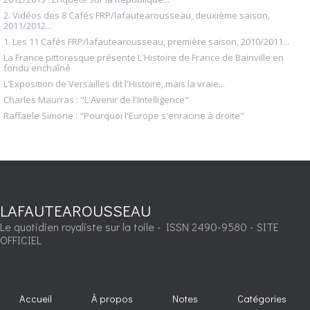
2. Vidéos des 8 Cafés FRP/lafautearousseau, deuxième saison,
2011/2012...
1. Les 11 Cafés FRP/lafautearousseau, première saison, 2010/2011...
La France pittoresque présente L'Histoire de France de Bainville en
fondu enchaîné
L'Exposition de Versailles dit l'Histoire, mais la vraie...
Charles Maurras : "L'Avenir de l'Intelligence"
Raffaele Simone : "Pourquoi l'Europe s'enracine à droite"
LAFAUTEAROUSSEAU
Le quotidien royaliste sur la toile - ISSN 2490-9580 - SITE
OFFICIEL
Accueil
À propos
Notes
Catégories