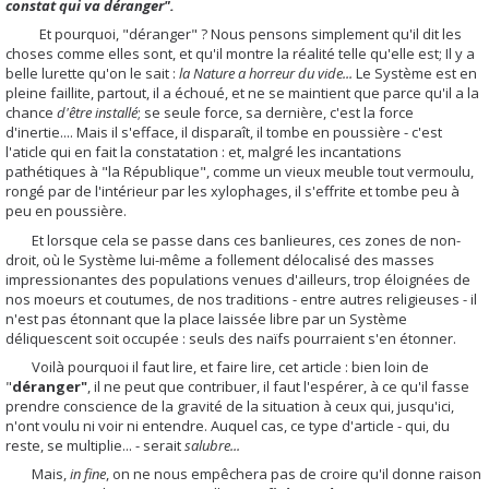
constat qui va déranger".
Et pourquoi, "déranger" ? Nous pensons simplement qu'il dit les
choses comme elles sont, et qu'il montre la réalité telle qu'elle est; Il y a
belle lurette qu'on le sait :
la Nature a horreur du vide...
Le Système est en
pleine faillite, partout, il a échoué, et ne se maintient que parce qu'il a la
chance
d'être installé
; se seule force, sa dernière, c'est la force
d'inertie.... Mais il s'efface, il disparaît, il tombe en poussière - c'est
l'aticle qui en fait la constatation : et, malgré les incantations
pathétiques à "la République", comme un vieux meuble tout vermoulu,
rongé par de l'intérieur par les xylophages, il s'effrite et tombe peu à
peu en poussière.
Et lorsque cela se passe dans ces banlieures, ces zones de non-
droit, où le Système lui-même a follement délocalisé des masses
impressionantes des populations venues d'ailleurs, trop éloignées de
nos moeurs et coutumes, de nos traditions - entre autres religieuses - il
n'est pas étonnant que la place laissée libre par un Système
déliquescent soit occupée : seuls des naïfs pourraient s'en étonner.
Voilà pourquoi il faut lire, et faire lire, cet article : bien loin de
"
déranger"
, il ne peut que contribuer, il faut l'espérer, à ce qu'il fasse
prendre conscience de la gravité de la situation à ceux qui, jusqu'ici,
n'ont voulu ni voir ni entendre. Auquel cas, ce type d'article - qui, du
reste, se multiplie... - serait
salubre...
Mais,
in fine
, on ne nous empêchera pas de croire qu'il donne raison