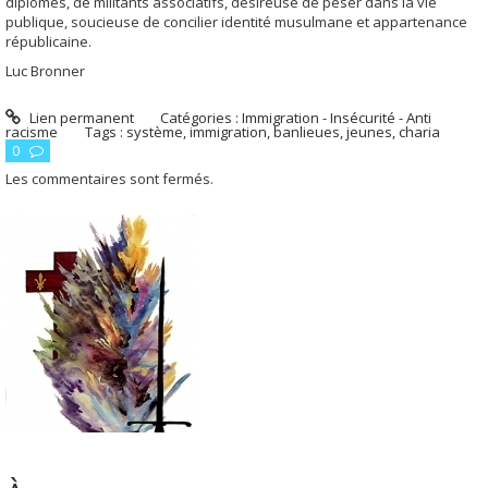
diplômés, de militants associatifs, désireuse de peser dans la vie
publique, soucieuse de concilier identité musulmane et appartenance
républicaine.
Luc Bronner
Lien permanent
Catégories :
Immigration - Insécurité - Anti
racisme
Tags :
système
,
immigration
,
banlieues
,
jeunes
,
charia
0
Les commentaires sont fermés.