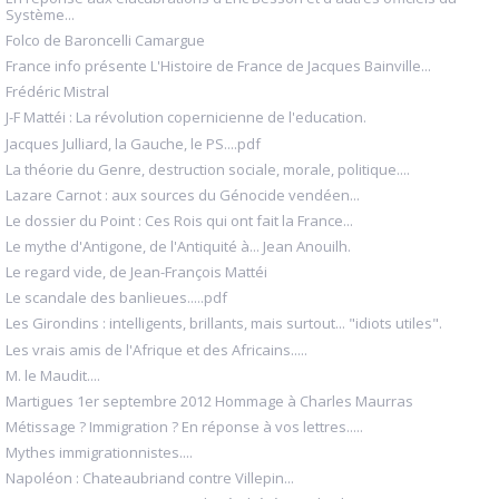
Système...
Folco de Baroncelli Camargue
France info présente L'Histoire de France de Jacques Bainville...
Frédéric Mistral
J-F Mattéi : La révolution copernicienne de l'education.
Jacques Julliard, la Gauche, le PS....pdf
La théorie du Genre, destruction sociale, morale, politique....
Lazare Carnot : aux sources du Génocide vendéen...
Le dossier du Point : Ces Rois qui ont fait la France...
Le mythe d'Antigone, de l'Antiquité à... Jean Anouilh.
Le regard vide, de Jean-François Mattéi
Le scandale des banlieues.....pdf
Les Girondins : intelligents, brillants, mais surtout... "idiots utiles".
Les vrais amis de l'Afrique et des Africains.....
M. le Maudit....
Martigues 1er septembre 2012 Hommage à Charles Maurras
Métissage ? Immigration ? En réponse à vos lettres.....
Mythes immigrationnistes....
Napoléon : Chateaubriand contre Villepin...