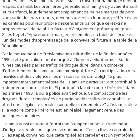
pour les familles les plus pauvres. Mais la raison fondamentale tient au
respect du halal. Les premières générations d'immigrés y avaient inscrit
leurs enfants, leur demandant simplement de ne pas manger de porc.
Une partie de leurs enfants, devenus parents à leur tour, préfère éviter
les cantines pour leur propre descendance parce que celles-ci ne
proposent pas de halal. Un facteur d'éloignement préoccupant pour
Gilles Kepel : "Apprendre à manger, ensemble, à la table de l'école est
l'un des modes d'apprentissage de la convivialité future à la table de la
République."
Car le mouvement de "réislamisation culturelle" de la fin des années
1990 a été particulièrement marqué à Clichy et à Montfermeil. Sur les
ruines causées par les trafics de drogue dure, dans un contexte
d'effondrement du communisme municipal, face à la multiplication des
incivilités et des violences, les missionnaires du Tabligh (le plus
important mouvement piétiste de l'islam), en particulier, ont contribué à
redonner un cadre collectif. Et participé à la lutte contre l'héroïne, dans
les années 1990, là où la police avait échoué. Ce combat contre les
drogues dures - remplacées en partie par les trafics de cannabis - a
offert une "légitimité sociale, spirituelle et rédemptrice" à l'islam - même
si la victoire contre l'héroïne est, en réalité, largement venue des
politiques sanitaires.
L'islam a aussi et surtout fourni une "compensation" au sentiment
d'indignité sociale, politique et économique. C'est la thèse centrale de
Gilles Kepel, convaincu que cette "piété exacerbée" est un symptôme