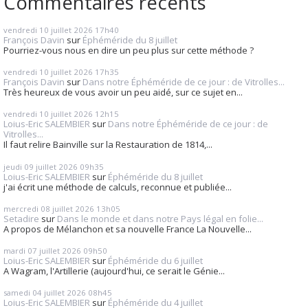
Commentaires récents
vendredi 10
juillet 2026
17h40
François Davin
sur
Éphéméride du 8 juillet
Pourriez-vous nous en dire un peu plus sur cette méthode ?
vendredi 10
juillet 2026
17h35
François Davin
sur
Dans notre Éphéméride de ce jour : de Vitrolles...
Très heureux de vous avoir un peu aidé, sur ce sujet en...
vendredi 10
juillet 2026
12h15
Loius-Eric SALEMBIER
sur
Dans notre Éphéméride de ce jour : de
Vitrolles...
Il faut relire Bainville sur la Restauration de 1814,...
jeudi 09
juillet 2026
09h35
Loius-Eric SALEMBIER
sur
Éphéméride du 8 juillet
j'ai écrit une méthode de calculs, reconnue et publiée...
mercredi 08
juillet 2026
13h05
Setadire
sur
Dans le monde et dans notre Pays légal en folie...
A propos de Mélanchon et sa nouvelle France La Nouvelle...
mardi 07
juillet 2026
09h50
Loius-Eric SALEMBIER
sur
Éphéméride du 6 juillet
A Wagram, l'Artillerie (aujourd'hui, ce serait le Génie...
samedi 04
juillet 2026
08h45
Loius-Eric SALEMBIER
sur
Éphéméride du 4 juillet