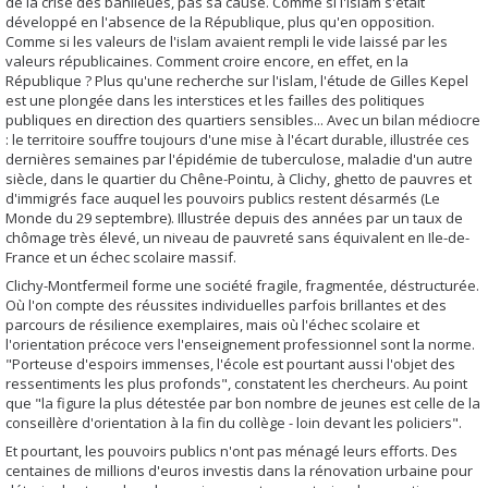
de la crise des banlieues, pas sa cause. Comme si l'islam s'était
développé en l'absence de la République, plus qu'en opposition.
Comme si les valeurs de l'islam avaient rempli le vide laissé par les
valeurs républicaines. Comment croire encore, en effet, en la
République ? Plus qu'une recherche sur l'islam, l'étude de Gilles Kepel
est une plongée dans les interstices et les failles des politiques
publiques en direction des quartiers sensibles... Avec un bilan médiocre
: le territoire souffre toujours d'une mise à l'écart durable, illustrée ces
dernières semaines par l'épidémie de tuberculose, maladie d'un autre
siècle, dans le quartier du Chêne-Pointu, à Clichy, ghetto de pauvres et
d'immigrés face auquel les pouvoirs publics restent désarmés (Le
Monde du 29 septembre). Illustrée depuis des années par un taux de
chômage très élevé, un niveau de pauvreté sans équivalent en Ile-de-
France et un échec scolaire massif.
Clichy-Montfermeil forme une société fragile, fragmentée, déstructurée.
Où l'on compte des réussites individuelles parfois brillantes et des
parcours de résilience exemplaires, mais où l'échec scolaire et
l'orientation précoce vers l'enseignement professionnel sont la norme.
"Porteuse d'espoirs immenses, l'école est pourtant aussi l'objet des
ressentiments les plus profonds", constatent les chercheurs. Au point
que "la figure la plus détestée par bon nombre de jeunes est celle de la
conseillère d'orientation à la fin du collège - loin devant les policiers".
Et pourtant, les pouvoirs publics n'ont pas ménagé leurs efforts. Des
centaines de millions d'euros investis dans la rénovation urbaine pour