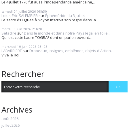
Le 4 juillet 1776 fut aussi l'indépendance américaine,...
samedi 04
juillet 2026
08h30
Loius-Eric SALEMBIER
sur
Éphéméride du 3 juillet
Le sacre d'Hugues à Noyon inscrivit son règne dans la...
mardi 30
juin 2026
21h20
Setadire
sur
Dans le monde et dans notre Pays légal en folie...
Qui est cette Laure TOGRAF dont on parle souvent....
mercredi 10
juin 2026
23h25
LABARRIERE
sur
Drapeaux, insignes, emblèmes, objets d'Action...
Vive le Roi
Rechercher
Archives
août 2026
juillet 2026