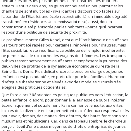
détruire les tours les plus anciennes et reconstruire des quartiers
entiers. Depuis deux ans, les grues ont poussé un peu partout et les
chantiers se sont multipliés - invalidant les discours trop faciles sur
l'abandon de l'Etat. Ici, une école reconstruite, là, un immeuble dégradé
transformé en résidence. Un commissariat neuf, aussi, dont la
construction a été plébiscitée par les habitants - parce qu'il incarnait
l'espoir d'une politique de sécurité de proximité.
Le problème, montre Gilles Kepel, c'est que l'Etat bâtisseur ne suffit pas.
Les tours ont été rasées pour certaines, rénovées pour d'autres, mais
l'Etat social, lui, reste insuffisant. La politique de l'emploi, incohérente,
ne permet pas de raccrocher les wagons de chômeurs. Les transports
publics restent notoirement insuffisants et empêchent la jeunesse des
deux villes de profiter de la dynamique économique du reste de la
Seine-Saint-Denis. Plus délicat encore, la prise en charge des jeunes
enfants n'est pas adaptée, en particulier pour les familles débarquant
d'Afrique subsaharienne et élevés avec des modèles culturels très
éloignés des pratiques occidentales.
Que faire alors ? Réorienter les politiques publiques vers l'éducation, la
petite enfance, d'abord, pour donner à la jeunesse de quoi s'intégrer
économiquement et socialement. Faire confiance, ensuite, aux élites
locales de la diversité en leur permettant d'accéder aux responsabilités
pour avoir, demain, des maires, des députés, des hauts fonctionnaires
musulmans et républicains. Car, dans ce tableau sombre, le chercheur
perçoit l'éveil d'une classe moyenne, de chefs d'entreprise, de jeunes