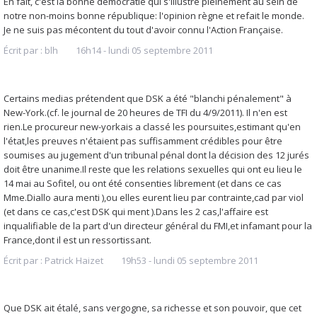
En fait, c'est la bonne démocratie qui s'illustre pleinement au sein de
notre non-moins bonne république: l'opinion règne et refait le monde.
Je ne suis pas mécontent du tout d'avoir connu l'Action Française.
Écrit par :
blh
16h14
-
lundi 05
septembre 2011
Certains medias prétendent que DSK a été "blanchi pénalement" à
New-York.(cf. le journal de 20 heures de TFI du 4/9/2011). Il n'en est
rien.Le procureur new-yorkais a classé les poursuites,estimant qu'en
l'état,les preuves n'étaient pas suffisamment crédibles pour être
soumises au jugement d'un tribunal pénal dont la décision des 12 jurés
doit être unanime.Il reste que les relations sexuelles qui ont eu lieu le
14 mai au Sofitel, ou ont été consenties librement (et dans ce cas
Mme.Diallo aura menti ),ou elles eurent lieu par contrainte,cad par viol
(et dans ce cas,c'est DSK qui ment ).Dans les 2 cas,l'affaire est
inqualifiable de la part d'un directeur général du FMI,et infamant pour la
France,dont il est un ressortissant.
Écrit par :
Patrick Haizet
19h53
-
lundi 05
septembre 2011
Que DSK ait étalé, sans vergogne, sa richesse et son pouvoir, que cet