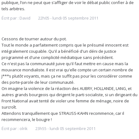
publique, l’on ne peut que s’affliger de voir le débat public confier à de
tels arbitres.
Écrit par :
David
22h05
-
lundi 05
septembre 2011
Cessons de tourner autour du pot.
Tout le monde a parfaitement compris que le présumé innocent est
intégralement coupable. Qu'il a bénéficié d'un déni de justice
programmé et d'une complicité médiatique sans précédent.
Ce n'est pas la communauté juive qu'il faut mettre en cause mais la
mouvance mondialiste. Il est vrai qu'elle compte un certain nombre de
J***s plutôt voyants, mais ça ne suffit pas pour les considérer comme
des porte-parole de leur communauté.
On imagine la violence de la réaction des AUBRY, HOLLANDE, LANG, et
autres grands bourgeois qui dirigent le parti socialiste, si un dirigeant du
Front National avait tenté de violer une femme de ménage, noire de
surcroît.
Attendons tranquillement que STRAUSS-KAHN recommence, car il
recommencera, le bougre !
Écrit par :
olrik
23h55
-
lundi 05
septembre 2011