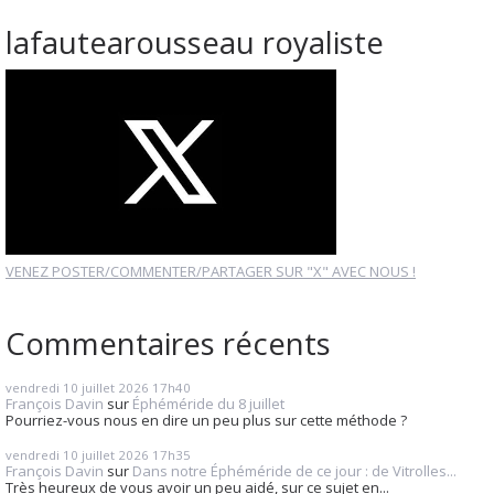
lafautearousseau royaliste
VENEZ POSTER/COMMENTER/PARTAGER SUR "X" AVEC NOUS !
Commentaires récents
vendredi 10
juillet 2026
17h40
François Davin
sur
Éphéméride du 8 juillet
Pourriez-vous nous en dire un peu plus sur cette méthode ?
vendredi 10
juillet 2026
17h35
François Davin
sur
Dans notre Éphéméride de ce jour : de Vitrolles...
Très heureux de vous avoir un peu aidé, sur ce sujet en...