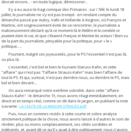
devrait encore... - en toute logique, démissoner...
Il y a eu aussi le tragi comique des Primaires : sur
I Télé
, le lundi 18
juillet, le journaliste ne s’y est pas trompé : en rendant compte du
dimanche passé par Aubry, Valls et Hollande à Avignon, où François et
Martine, ont soigneusement évité de se rencontrer, le journaliste a
malicieusement déclaré qu’à ce moment-là
le théâtre et la comédie se
jouaient dans la rue
, et que c’étaient
François et Martine les acteurs
! Bien vu
de la part du journaliste, pitoyable pour la politique, pour « le »
politique…..
Pourtant, malgré ces joyeusetés, pour le PS l'essentiel n'est pas là,
ou plus là.
L'essentiel, c'est bel et bien le tsunami Staruss-Kahn, et cette
"affaire" qui n'est pas "l'affaire Strauss-Kahn" mais bien l'affaire de
tout le PS. Et qui, surtout, n'est pas derrière nous, ou derrière le PS, mais
bel et bien devant....
On aura remarqué notre extrême sobriété, dans cette "affaire
Stauss-Kahn" : le dimanche 15, nous avons réagi immédiatement, en
direct et en temps réel, comme on dit dans le jargon, en publiant la note
suivante :
LA CHUTE DE LA MAISON STRAUSS.pdf
Puis, nous en sommes restés à cette courte et sobre analyse
strictement
politique
de la chose, nous avons laissé à d'autres le soin de
révèler, plus ou moins complaisamment, ses côtés sordides et
indécents, et, ayant dit ce qu'il y avait à dire
politiquement
, nous n'avons