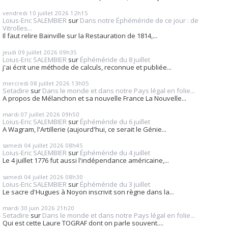
vendredi 10
juillet 2026
12h15
Loius-Eric SALEMBIER
sur
Dans notre Éphéméride de ce jour : de
Vitrolles...
Il faut relire Bainville sur la Restauration de 1814,...
jeudi 09
juillet 2026
09h35
Loius-Eric SALEMBIER
sur
Éphéméride du 8 juillet
j'ai écrit une méthode de calculs, reconnue et publiée...
mercredi 08
juillet 2026
13h05
Setadire
sur
Dans le monde et dans notre Pays légal en folie...
A propos de Mélanchon et sa nouvelle France La Nouvelle...
mardi 07
juillet 2026
09h50
Loius-Eric SALEMBIER
sur
Éphéméride du 6 juillet
A Wagram, l'Artillerie (aujourd'hui, ce serait le Génie...
samedi 04
juillet 2026
08h45
Loius-Eric SALEMBIER
sur
Éphéméride du 4 juillet
Le 4 juillet 1776 fut aussi l'indépendance américaine,...
samedi 04
juillet 2026
08h30
Loius-Eric SALEMBIER
sur
Éphéméride du 3 juillet
Le sacre d'Hugues à Noyon inscrivit son règne dans la...
mardi 30
juin 2026
21h20
Setadire
sur
Dans le monde et dans notre Pays légal en folie...
Qui est cette Laure TOGRAF dont on parle souvent....