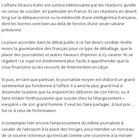
L’affaire Strauss-Kahn est surtout intéressante par les réactions qu’elle
ne cesse de susciter, en particulier en France. Et ces réactions en disent
long sur la déliquescence ou la médiocrité d’une intelligentsia française,
dont les bornes vont bien au-delà de l’enclos d’une seule cabane
policienne.
La place accordée dans le débat public à ce fait divers sordide révèle
moins la gourmandise des Français pour ce type de déballage, que le
plaisir des journalistes et autres faiseurs d’opinion à s’y vautrer. Ils se
régalent ! Le sujet est évidemment plus facile à appréhender que la
crise financière ou les ressorts de l’intervention en Libye.
Et puis, en tant que partisan, le journaliste moyen est d’abord un grand
sentimental qui fonctionne à l’affect. Il a ainsi le plus grand mal à
dissimuler la peine que lui inspirent les déboires de son héros, ou à
faire éclater l’enthousiasme que suscite chez lui l’élargissement «
inespéré » de son grand homme. Il veut les faire partager, à tout prix …
fut-ce à celui de l’information.
A contempler hier encore l’empressement du même journaliste à
cavaler de l’aéroport à la place des Vosges, pour mendier un morceau
de ce sourire victorieux qui tressait comme une couronne à la morale