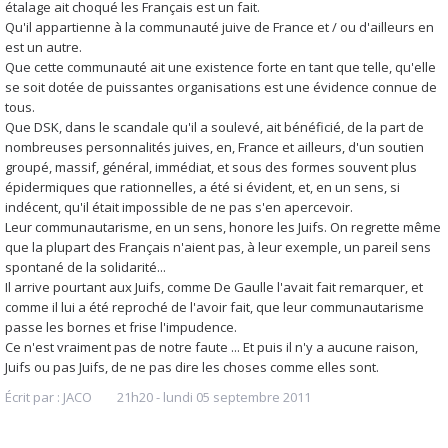
étalage ait choqué les Français est un fait.
Qu'il appartienne à la communauté juive de France et / ou d'ailleurs en
est un autre.
Que cette communauté ait une existence forte en tant que telle, qu'elle
se soit dotée de puissantes organisations est une évidence connue de
tous.
Que DSK, dans le scandale qu'il a soulevé, ait bénéficié, de la part de
nombreuses personnalités juives, en, France et ailleurs, d'un soutien
groupé, massif, général, immédiat, et sous des formes souvent plus
épidermiques que rationnelles, a été si évident, et, en un sens, si
indécent, qu'il était impossible de ne pas s'en apercevoir.
Leur communautarisme, en un sens, honore les Juifs. On regrette même
que la plupart des Français n'aient pas, à leur exemple, un pareil sens
spontané de la solidarité...
Il arrive pourtant aux Juifs, comme De Gaulle l'avait fait remarquer, et
comme il lui a été reproché de l'avoir fait, que leur communautarisme
passe les bornes et frise l'impudence.
Ce n'est vraiment pas de notre faute ... Et puis il n'y a aucune raison,
Juifs ou pas Juifs, de ne pas dire les choses comme elles sont.
Écrit par :
JACO
21h20
-
lundi 05
septembre 2011