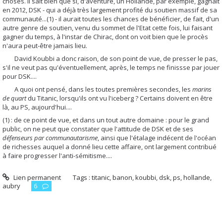
choses. Il sait bien que si, d'aventure, un Hollande, par exemple, gagnait
en 2012, DSK - qui a déjà très largement profité du soutien massif de sa
communauté...(1) - il aurait toutes les chances de bénéficier, de fait, d'un
autre genre de soutien, venu du sommet de l'Etat cette fois, lui faisant
gagner du temps, à l'instar de Chirac, dont on voit bien que le procès
n'aura peut-être jamais lieu.
David Koubbi a donc raison, de son point de vue, de presser le pas,
s'il ne veut pas qu'éventuellement, après, le temps ne finissse par jouer
pour DSK....
A quoi ont pensé, dans les toutes premières secondes, les
marins
de quart
du Titanic, lorsqu'ils ont vu l'iceberg ? Certains doivent en être
là, au PS, aujourd'hui....
(1) : de ce point de vue, et dans un tout autre domaine : pour le grand
public, on ne peut que constater que l'attitude de DSK et de ses
défenseurs par communautarisme
, ainsi que l'étalage indécent de l'océan
de richesses auquel a donné lieu cette affaire, ont largement contribué
à faire progresser l'anti-sémitisme....
Lien permanent
Tags :
titanic
,
banon
,
koubbi
,
dsk
,
ps
,
hollande
,
aubry
6