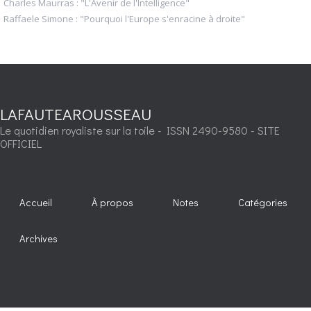
Charles Maurras : "L'Avenir de l'Intelligence"
Raffaele Simone : "Pourquoi l'Europe s'enracine à droite"
LAFAUTEAROUSSEAU
Le quotidien royaliste sur la toile - ISSN 2490-9580 - SITE
OFFICIEL
Accueil
À propos
Notes
Catégories
Archives