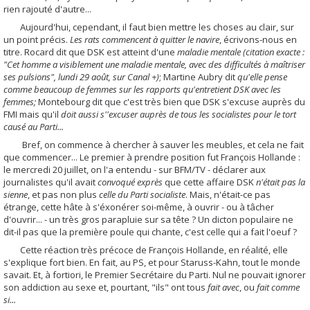
rien rajouté d'autre...
Aujourd'hui, cependant, il faut bien mettre les choses au clair, sur
un point précis.
Les rats commencent à quitter le navire
, écrivons-nous en
titre. Rocard dit que DSK est atteint d'une
maladie mentale (citation exacte :
"Cet homme a visiblement une maladie mentale, avec des difficultés à maîtriser
ses pulsions", lundi 29 août, sur Canal +)
; Martine Aubry dit
qu'elle pense
comme beaucoup de femmes sur les rapports qu'entretient DSK avec les
femmes;
Montebourg dit que c'est très bien que DSK s'excuse auprès du
FMI mais qu'il
doit aussi s''excuser auprès de tous les socialistes pour le tort
causé au Parti...
Bref, on commence à chercher à sauver les meubles, et cela ne fait
que commencer... Le premier à prendre position fut François Hollande :
le mercredi 20 juillet, on l'a entendu - sur BFM/TV - déclarer aux
journalistes qu'il avait
convoqué exprès
que cette affaire DSK
n'était pas la
sienne
, et pas non plus
celle du Parti socialiste
.
Mais, n'était-ce pas
étrange, cette hâte à s'éxonérer soi-même, à ouvrir - ou à tâcher
d'ouvrir... - un très gros parapluie sur sa tête ? Un dicton populaire ne
dit-il pas que la première poule qui chante, c'est celle qui a fait l'oeuf ?
Cette réaction très précoce de François Hollande, en réalité, elle
s'explique fort bien. En fait, au PS, et pour Staruss-Kahn, tout le monde
savait. Et, à fortiori, le Premier Secrétaire du Parti. Nul ne pouvait ignorer
son addiction au sexe et, pourtant, "ils" ont tous
fait avec
, ou
fait comme
si...