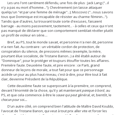
Les uns l'ont carrément défendu, une fois de plus : Jack Lang ("...il
n'y a pas eu mort d'homme..."); Chevènement (on laisse attaquer
quelqu'un "et par une femme de ménage"...); Moscovici ("...nous savons
tous que Dominique est incapable de résister au charme féminin...").
Tandis que d'autres, lui trouvant toute sorte d'excuses, faisaient
barrage - au moins passivement, tacitement... - à celles et ceux qui n'ont
pas manqué de déclarer que son comportement semblait révéler plutôt
un profil de violeur en série....
Bref, au PS, tout le monde savait, et personne n'a rien dit, personne
n'a rien fait. Au contraire : un véritable cordon de protection, de
conspiration du silence, de pressions mêmes (exemple, la mère,
pourtant élue socialiste, de Tristane Banon...) a été établi autour de
"Dominique", pour le protéger et toujours étouffer toutes les affaires.
Première faute. Deuxième faute, et pire encore : ce Parti, grand
donneur de leçons de morale, a tout fait pour que ce personnage
accède un jour au plus haut niveau, c'est-à-dire, pour être tout à fait
clair, devienne Président de la République.
Cette deuxième faute se superposant à la première, o
n comprend,
devant l'énormité de la chose, qu'il y ait maintenant
panique à bord
, au
PS, et que cela commence à être le
sauve qui peut
général, et, bientôt, le
chacun pour soi....
D'un autre côté, on comprend bien l'attitude de Maître David Koubbi,
l'avocat de Tristane Banon, qui veut à tout prix aller vite et forcer les