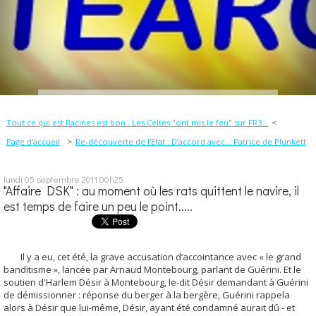
Tout ce qui est Racines est bon : Les Celtes "ont mis le feu" sur FR3...
Page d'accueil
Re-découverte de l'Etat : D’accord avec… Patrice de Plunkett
lundi 05
septembre 2011
00h25
"Affaire DSK" : au moment où les rats quittent le navire, il
est temps de faire un peu le point.....
Il y a eu, cet été, la grave accusation d’accointance avec « le grand
banditisme », lancée par Arnaud Montebourg, parlant de Guérini. Et le
soutien d'Harlem Désir à Montebourg, le-dit Désir demandant à Guérini
de démissionner : réponse du berger à la bergère, Guérini rappela
alors à Désir que lui-même, Désir, ayant été condamné aurait dû - et