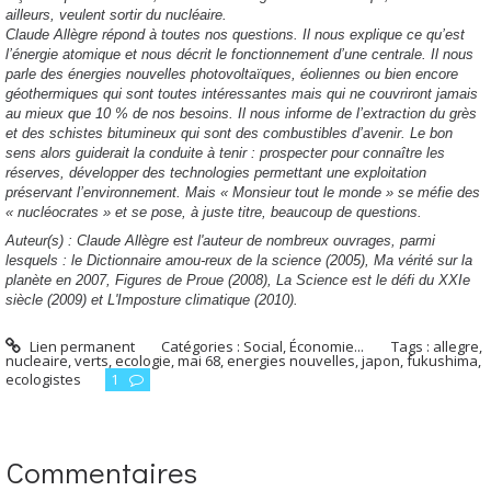
ailleurs, veulent sortir du nucléaire.
Claude Allègre répond à toutes nos questions. Il nous explique ce qu’est
l’énergie atomique et nous décrit le fonctionnement d’une centrale. Il nous
parle des énergies nouvelles photovoltaïques, éoliennes ou bien encore
géothermiques qui sont toutes intéressantes mais qui ne couvriront jamais
au mieux que 10 % de nos besoins. Il nous informe de l’extraction du grès
et des schistes bitumineux qui sont des combustibles d’avenir. Le bon
sens alors guiderait la conduite à tenir : prospecter pour connaître les
réserves, développer des technologies permettant une exploitation
préservant l’environnement. Mais « Monsieur tout le monde » se méfie des
« nucléocrates » et se pose, à juste titre, beaucoup de questions.
Auteur(s) : Claude Allègre est l'auteur de nombreux ouvrages, parmi
lesquels : le Dictionnaire amou-reux de la science (2005), Ma vérité sur la
planète en 2007, Figures de Proue (2008), La Science est le défi du XXIe
siècle (2009) et L'Imposture climatique (2010).
Lien permanent
Catégories :
Social, Économie...
Tags :
allegre
,
nucleaire
,
verts
,
ecologie
,
mai 68
,
energies nouvelles
,
japon
,
fukushima
,
ecologistes
1
Commentaires