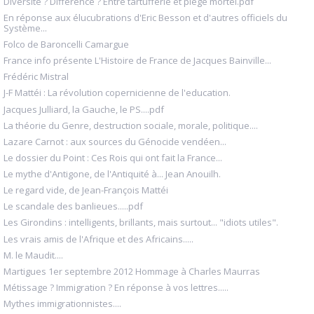
Diversité ? Différence ? Entre tartufferie et piège mortel.pdf
En réponse aux élucubrations d'Eric Besson et d'autres officiels du
Système...
Folco de Baroncelli Camargue
France info présente L'Histoire de France de Jacques Bainville...
Frédéric Mistral
J-F Mattéi : La révolution copernicienne de l'education.
Jacques Julliard, la Gauche, le PS....pdf
La théorie du Genre, destruction sociale, morale, politique....
Lazare Carnot : aux sources du Génocide vendéen...
Le dossier du Point : Ces Rois qui ont fait la France...
Le mythe d'Antigone, de l'Antiquité à... Jean Anouilh.
Le regard vide, de Jean-François Mattéi
Le scandale des banlieues.....pdf
Les Girondins : intelligents, brillants, mais surtout... "idiots utiles".
Les vrais amis de l'Afrique et des Africains.....
M. le Maudit....
Martigues 1er septembre 2012 Hommage à Charles Maurras
Métissage ? Immigration ? En réponse à vos lettres.....
Mythes immigrationnistes....