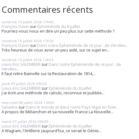
Commentaires récents
vendredi 10
juillet 2026
17h40
François Davin
sur
Éphéméride du 8 juillet
Pourriez-vous nous en dire un peu plus sur cette méthode ?
vendredi 10
juillet 2026
17h35
François Davin
sur
Dans notre Éphéméride de ce jour : de Vitrolles...
Très heureux de vous avoir un peu aidé, sur ce sujet en...
vendredi 10
juillet 2026
12h15
Loius-Eric SALEMBIER
sur
Dans notre Éphéméride de ce jour : de
Vitrolles...
Il faut relire Bainville sur la Restauration de 1814,...
jeudi 09
juillet 2026
09h35
Loius-Eric SALEMBIER
sur
Éphéméride du 8 juillet
j'ai écrit une méthode de calculs, reconnue et publiée...
mercredi 08
juillet 2026
13h05
Setadire
sur
Dans le monde et dans notre Pays légal en folie...
A propos de Mélanchon et sa nouvelle France La Nouvelle...
mardi 07
juillet 2026
09h50
Loius-Eric SALEMBIER
sur
Éphéméride du 6 juillet
A Wagram, l'Artillerie (aujourd'hui, ce serait le Génie...