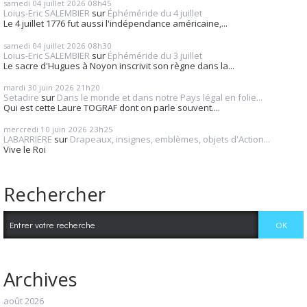
samedi 04
juillet 2026
08h45
Loius-Eric SALEMBIER
sur
Éphéméride du 4 juillet
Le 4 juillet 1776 fut aussi l'indépendance américaine,...
samedi 04
juillet 2026
08h30
Loius-Eric SALEMBIER
sur
Éphéméride du 3 juillet
Le sacre d'Hugues à Noyon inscrivit son règne dans la...
mardi 30
juin 2026
21h20
Setadire
sur
Dans le monde et dans notre Pays légal en folie...
Qui est cette Laure TOGRAF dont on parle souvent....
mercredi 10
juin 2026
23h25
LABARRIERE
sur
Drapeaux, insignes, emblèmes, objets d'Action...
Vive le Roi
Rechercher
Archives
août 2026