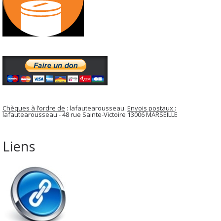
Chèques à l’ordre de
: lafautearousseau.
Envois postaux
:
lafautearousseau - 48 rue Sainte-Victoire 13006 MARSEILLE
Liens