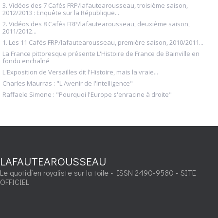
3. Vidéos des 7 Cafés FRP/lafautearousseau, troisième saison,
2012/2013 : Enquête sur la République...
2. Vidéos des 8 Cafés FRP/lafautearousseau, deuxième saison,
2011/2012...
1. Les 11 Cafés FRP/lafautearousseau, première saison, 2010/2011...
La France pittoresque présente L'Histoire de France de Bainville en
fondu enchaîné
L'Exposition de Versailles dit l'Histoire, mais la vraie...
Charles Maurras : "L'Avenir de l'Intelligence"
Raffaele Simone : "Pourquoi l'Europe s'enracine à droite"
LAFAUTEAROUSSEAU
Le quotidien royaliste sur la toile - ISSN 2490-9580 - SITE
OFFICIEL