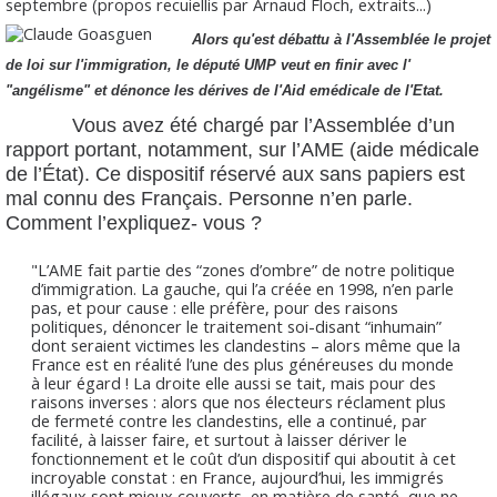
septembre (propos recuiellis par Arnaud Floch, extraits...)
Alors qu'est débattu à l'Assemblée le projet
de loi sur l'immigration, le député UMP veut en finir avec l'
"angélisme" et dénonce les dérives de l'Aid emédicale de l'Etat.
Vous avez été chargé par l’Assemblée d’un
rapport portant, notamment, sur l’AME (aide médicale
de l’État). Ce dispositif réservé aux sans papiers est
mal connu des Français. Personne n’en parle.
Comment l’expliquez- vous ?
"L’AME fait partie des “zones d’ombre” de notre politique
d’immigration. La gauche, qui l’a créée en 1998, n’en parle
pas, et pour cause : elle préfère, pour des raisons
politiques, dénoncer le traitement soi-disant “inhumain”
dont seraient victimes les clandestins – alors même que la
France est en réalité l’une des plus généreuses du monde
à leur égard ! La droite elle aussi se tait, mais pour des
raisons inverses : alors que nos électeurs réclament plus
de fermeté contre les clandestins, elle a continué, par
facilité, à laisser faire, et surtout à laisser dériver le
fonctionnement et le coût d’un dispositif qui aboutit à cet
incroyable constat : en France, aujourd’hui, les immigrés
illégaux sont mieux couverts, en matière de santé, que ne