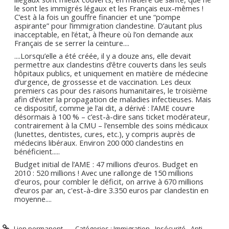
le sont les immigrés légaux et les Français eux-mêmes !
C’est à la fois un gouffre financier et une “pompe
aspirante” pour l’immigration clandestine. D’autant plus
inacceptable, en l’état, à l’heure où l’on demande aux
Français de se serrer la ceinture....
....Lorsqu’elle a été créée, il y a douze ans, elle devait
permettre aux clandestins d’être couverts dans les seuls
hôpitaux publics, et uniquement en matière de médecine
d’urgence, de grossesse et de vaccination. Les deux
premiers cas pour des raisons humanitaires, le troisième
afin d’éviter la propagation de maladies infectieuses. Mais
ce dispositif, comme je l’ai dit, a dérivé : l’AME couvre
désormais à 100 % – c’est-à-dire sans ticket modérateur,
contrairement à la CMU – l’ensemble des soins médicaux
(lunettes, dentistes, cures, etc.), y compris auprès de
médecins libéraux. Environ 200 000 clandestins en
bénéficient.....
Budget initial de l’AME : 47 millions d’euros. Budget en
2010 : 520 millions ! Avec une rallonge de 150 millions
d'euros, pour combler le déficit, on arrive à 670 millions
d’euros par an, c'est-à-dire 3.350 euros par clandestin en
moyenne....
Lien permanent
Catégories :
Immigration - Insécurité - Anti