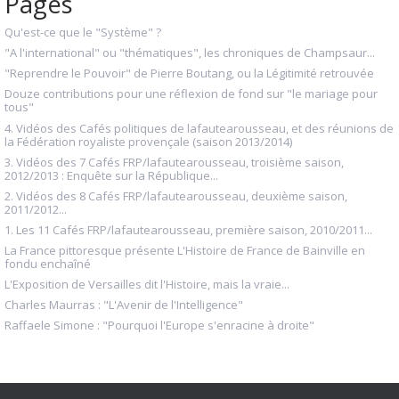
Pages
Qu'est-ce que le "Système" ?
"A l'international" ou "thématiques", les chroniques de Champsaur...
"Reprendre le Pouvoir" de Pierre Boutang, ou la Légitimité retrouvée
Douze contributions pour une réflexion de fond sur "le mariage pour
tous"
4. Vidéos des Cafés politiques de lafautearousseau, et des réunions de
la Fédération royaliste provençale (saison 2013/2014)
3. Vidéos des 7 Cafés FRP/lafautearousseau, troisième saison,
2012/2013 : Enquête sur la République...
2. Vidéos des 8 Cafés FRP/lafautearousseau, deuxième saison,
2011/2012...
1. Les 11 Cafés FRP/lafautearousseau, première saison, 2010/2011...
La France pittoresque présente L'Histoire de France de Bainville en
fondu enchaîné
L'Exposition de Versailles dit l'Histoire, mais la vraie...
Charles Maurras : "L'Avenir de l'Intelligence"
Raffaele Simone : "Pourquoi l'Europe s'enracine à droite"