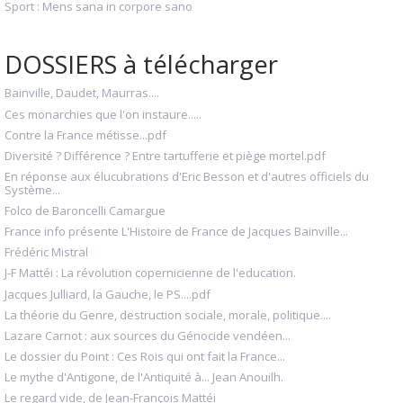
Sport : Mens sana in corpore sano
DOSSIERS à télécharger
Bainville, Daudet, Maurras....
Ces monarchies que l'on instaure.....
Contre la France métisse...pdf
Diversité ? Différence ? Entre tartufferie et piège mortel.pdf
En réponse aux élucubrations d'Eric Besson et d'autres officiels du
Système...
Folco de Baroncelli Camargue
France info présente L'Histoire de France de Jacques Bainville...
Frédéric Mistral
J-F Mattéi : La révolution copernicienne de l'education.
Jacques Julliard, la Gauche, le PS....pdf
La théorie du Genre, destruction sociale, morale, politique....
Lazare Carnot : aux sources du Génocide vendéen...
Le dossier du Point : Ces Rois qui ont fait la France...
Le mythe d'Antigone, de l'Antiquité à... Jean Anouilh.
Le regard vide, de Jean-François Mattéi