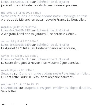
Loius-Eric SALEMBIER
sur
Éphéméride du 8 juillet
j'ai écrit une méthode de calculs, reconnue et publiée...
mercredi 08
juillet 2026
13h05
Setadire
sur
Dans le monde et dans notre Pays légal en folie...
A propos de Mélanchon et sa nouvelle France La Nouvelle...
mardi 07
juillet 2026
09h50
Loius-Eric SALEMBIER
sur
Éphéméride du 6 juillet
A Wagram, l'Artillerie (aujourd'hui, ce serait le Génie...
samedi 04
juillet 2026
08h45
Loius-Eric SALEMBIER
sur
Éphéméride du 4 juillet
Le 4 juillet 1776 fut aussi l'indépendance américaine,...
samedi 04
juillet 2026
08h30
Loius-Eric SALEMBIER
sur
Éphéméride du 3 juillet
Le sacre d'Hugues à Noyon inscrivit son règne dans la...
mardi 30
juin 2026
21h20
Setadire
sur
Dans le monde et dans notre Pays légal en folie...
Qui est cette Laure TOGRAF dont on parle souvent....
mercredi 10
juin 2026
23h25
LABARRIERE
sur
Drapeaux, insignes, emblèmes, objets d'Action...
Vive le Roi