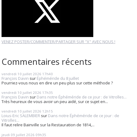
VENEZ POSTER/COMMENTER/PARTAGER SUR "X" AVEC NOUS !
Commentaires récents
vendredi 10
juillet 2026
17h40
François Davin
sur
Éphéméride du 8 juillet
Pourriez-vous nous en dire un peu plus sur cette méthode ?
vendredi 10
juillet 2026
17h35
François Davin
sur
Dans notre Éphéméride de ce jour : de Vitrolles...
Très heureux de vous avoir un peu aidé, sur ce sujet en...
vendredi 10
juillet 2026
12h15
Loius-Eric SALEMBIER
sur
Dans notre Éphéméride de ce jour : de
Vitrolles...
Il faut relire Bainville sur la Restauration de 1814,...
jeudi 09
juillet 2026
09h35