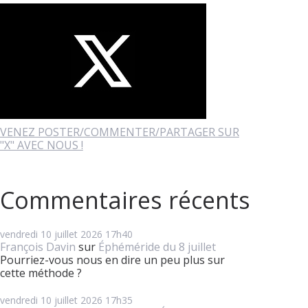
VENEZ POSTER/COMMENTER/PARTAGER SUR
"X" AVEC NOUS !
Commentaires récents
vendredi 10
juillet 2026
17h40
François Davin
sur
Éphéméride du 8 juillet
Pourriez-vous nous en dire un peu plus sur
cette méthode ?
vendredi 10
juillet 2026
17h35