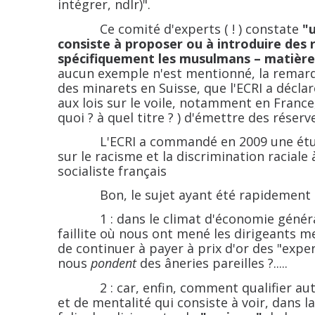
intégrer, ndlr)".
Ce comité d'experts ( ! ) constate
"
consiste à proposer ou à introduire des r
spécifiquement les musulmans – matière l
aucun exemple n'est mentionné, la remarqu
des minarets en Suisse, que l'ECRI a décla
aux lois sur le voile, notamment en France,
quoi ? à quel titre ? ) d'émettre des réserv
L'ECRI a commandé en 2009 une étude r
sur le racisme et la discrimination raciale
socialiste français
Bon, le sujet ayant été rapidement prés
1 : dans le climat d'économie générale
faillite où nous ont mené les dirigeants 
de continuer à payer à prix d'or des "exper
nous
pondent
des âneries pareilles ?.....
2 : car, enfin, comment qualifier au
et de mentalité qui consiste à voir, dans