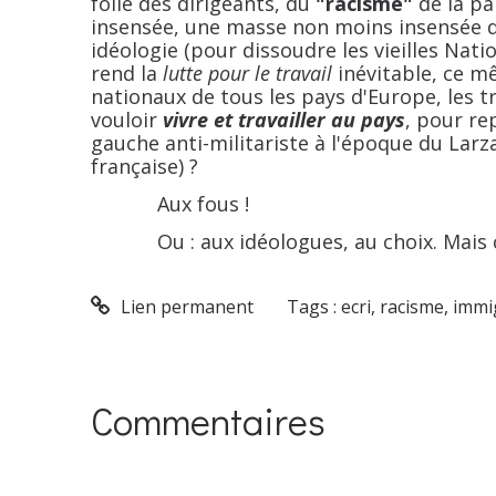
folie des dirigeants, du
"racisme"
de la pa
insensée, une masse non moins insensée d
idéologie (pour dissoudre les vieilles Nati
rend la
lutte pour le travail
inévitable, ce 
nationaux de tous les pays d'Europe, les t
vouloir
vivre et travailler au pays
, pour re
gauche anti-militariste à l'époque du Larzac 
française) ?
Aux fous !
Ou : aux idéologues, au choix. Mais cel
Lien permanent
Tags :
ecri
,
racisme
,
immi
Commentaires