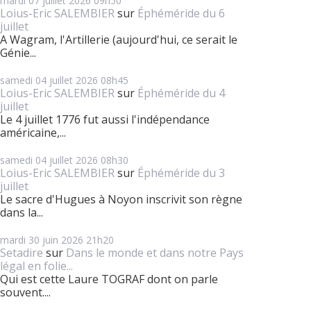
mardi 07
juillet 2026
09h50
Loius-Eric SALEMBIER
sur
Éphéméride du 6
juillet
A Wagram, l'Artillerie (aujourd'hui, ce serait le
Génie...
samedi 04
juillet 2026
08h45
Loius-Eric SALEMBIER
sur
Éphéméride du 4
juillet
Le 4 juillet 1776 fut aussi l'indépendance
américaine,...
samedi 04
juillet 2026
08h30
Loius-Eric SALEMBIER
sur
Éphéméride du 3
juillet
Le sacre d'Hugues à Noyon inscrivit son règne
dans la...
mardi 30
juin 2026
21h20
Setadire
sur
Dans le monde et dans notre Pays
légal en folie...
Qui est cette Laure TOGRAF dont on parle
souvent....