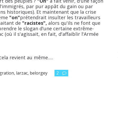
rt des peuples ?
"On"
a fait venir, d'une façon
'immigrés, par pur appât du gain ou par
ons historiques). Et maintenant que la crise
même
"on"
prétendrait insulter les travailleurs
raitant de
"racistes",
alors qu'ils ne font que
prendre le slogan d'une certaine extrême-
(où il s'agissait, en fait, d'affaiblir l'Armée
a revient au même.....
gration
,
larzac
,
belorgey
2