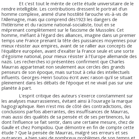
Et c'est tout le mérite de cette étude universitaire de le
rendre intelligible. Les contributions dressent le portrait d'un
homme complexe, animé d'une hostilité farouche vis-à-vis de
l'Allemagne, mais qui comprend dès1923 les dangers de
l'hitlérisme et du racisme national-socialiste, tout en se
méprenant complètement sur le fascisme de Mussolini. Cet
homme, méfiant à l'égard des alliances, imagine dans un premier
temps une France prenant la tête des puissances moyennes pour
mieux résister aux empires, avant de se rallier aux concepts de
l'équilibre européen, avant d'exalter la France seule et une sorte
d'égoïsme national, pour mieux résister à l'Europe allemande des
nazis. Les recherches ici présentées confirment que Charles
Maurras appartenait non seulement aux cercles des grands
penseurs de son époque, mais surtout à celui des intellectuels
influents. Georges-Henri Soutou écrit avec raison qu'il se situait
pleinement dans les débats de l'époque et ne vivait pas sur une
planète à part.
L'esprit critique des auteurs s'exerce constamment sur
les analyses maurrassiennes, évitant ainsi à l'ouvrage la marque
hagiographique. Rien n'est mis de côté des contradictions, des
conclusions parfois aberrantes, des insuffisances de Maurras,
mais aussi des qualités de sa pensée et de ses pertinences, lui
dont l'influence se fait sentir, dans une certaine mesure, chez de
Gaulle et chez Pompidou. Que démontre en fin de compte cette
étude ? Que la pensée de Maurras, malgré ses erreurs et ses
outrances, a bien saisi de nombreux problèmes de son temps et