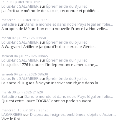
jeudi 09
juillet 2026
09h35
Loius-Eric SALEMBIER
sur
Éphéméride du 8 juillet
j'ai écrit une méthode de calculs, reconnue et publiée...
mercredi 08
juillet 2026
13h05
Setadire
sur
Dans le monde et dans notre Pays légal en folie...
A propos de Mélanchon et sa nouvelle France La Nouvelle...
mardi 07
juillet 2026
09h50
Loius-Eric SALEMBIER
sur
Éphéméride du 6 juillet
A Wagram, l'Artillerie (aujourd'hui, ce serait le Génie...
samedi 04
juillet 2026
08h45
Loius-Eric SALEMBIER
sur
Éphéméride du 4 juillet
Le 4 juillet 1776 fut aussi l'indépendance américaine,...
samedi 04
juillet 2026
08h30
Loius-Eric SALEMBIER
sur
Éphéméride du 3 juillet
Le sacre d'Hugues à Noyon inscrivit son règne dans la...
mardi 30
juin 2026
21h20
Setadire
sur
Dans le monde et dans notre Pays légal en folie...
Qui est cette Laure TOGRAF dont on parle souvent....
mercredi 10
juin 2026
23h25
LABARRIERE
sur
Drapeaux, insignes, emblèmes, objets d'Action...
Vive le Roi