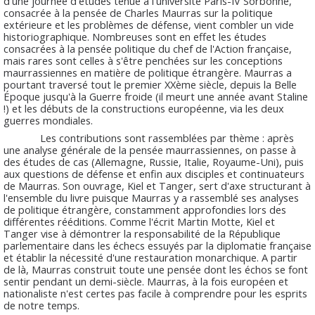
d'une journée d'études tenue à l'université Paris-IV Sorbonne,
consacrée à la pensée de Charles Maurras sur la politique
extérieure et les problèmes de défense, vient combler un vide
historiographique. Nombreuses sont en effet les études
consacrées à la pensée politique du chef de l'Action française,
mais rares sont celles à s'être penchées sur les conceptions
maurrassiennes en matière de politique étrangère. Maurras a
pourtant traversé tout le premier XXème siècle, depuis la Belle
Époque jusqu'à la Guerre froide (il meurt une année avant Staline
!) et les débuts de la constructions européenne, via les deux
guerres mondiales.
Les contributions sont rassemblées par thème : après
une analyse générale de la pensée maurrassiennes, on passe à
des études de cas (Allemagne, Russie, Italie, Royaume-Uni), puis
aux questions de défense et enfin aux disciples et continuateurs
de Maurras. Son ouvrage, Kiel et Tanger, sert d'axe structurant à
l'ensemble du livre puisque Maurras y a rassemblé ses analyses
de politique étrangère, constamment approfondies lors des
différentes rééditions. Comme l'écrit Martin Motte, Kiel et
Tanger vise à démontrer la responsabilité de la République
parlementaire dans les échecs essuyés par la diplomatie française
et établir la nécessité d'une restauration monarchique. A partir
de là, Maurras construit toute une pensée dont les échos se font
sentir pendant un demi-siècle. Maurras, à la fois européen et
nationaliste n'est certes pas facile à comprendre pour les esprits
de notre temps.