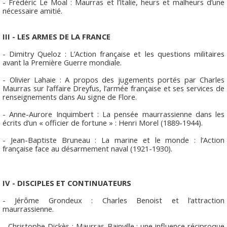
- Frédéric Le Moal : Maurras et l’Italie, heurs et malheurs d’une
nécessaire amitié.
III - LES ARMES DE LA FRANCE
- Dimitry Queloz : L’Action française et les questions militaires
avant la Première Guerre mondiale.
- Olivier Lahaie : A propos des jugements portés par Charles
Maurras sur l’affaire Dreyfus, l’armée française et ses services de
renseignements dans Au signe de Flore.
- Anne-Aurore Inquimbert : La pensée maurrassienne dans les
écrits d’un « officier de fortune » : Henri Morel (1889-1944).
- Jean-Baptiste Bruneau : La marine et le monde : l’Action
française face au désarmement naval (1921-1930).
IV - DISCIPLES ET CONTINUATEURS
- Jérôme Grondeux : Charles Benoist et l’attraction
maurrassienne.
- Christophe Dickès : Maurras-Bainville : une influence réciproque