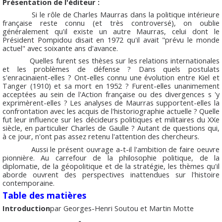
Présentation de l'éditeur :
Si le rôle de Charles Maurras dans la politique intérieure
française reste connu (et très controversé), on oublie
généralement qu'il existe un autre Maurras, celui dont le
Président Pompidou disait en 1972 qu'il avait "prévu le monde
actuel" avec soixante ans d'avance.
Quelles furent ses thèses sur les relations internationales
et les problèmes de défense ? Dans quels postulats
s'enracinaient-elles ? Ont-elles connu une évolution entre Kiel et
Tanger (1910) et sa mort en 1952 ? Furent-elles unanimement
acceptées au sein de l'Action française ou des divergences s 'y
exprimèrent-elles ? Les analyses de Maurras supportent-elles la
confrontation avec les acquis de l'historiographie actuelle ? Quelle
fut leur influence sur les décideurs politiques et militaires du XXe
siècle, en particulier Charles de Gaulle ? Autant de questions qui,
à ce jour, n'ont pas assez retenu l'attention des chercheurs.
Aussi le présent ouvrage a-t-il l'ambition de faire oeuvre
pionnière. Au carrefour de la philosophie politique, de la
diplomatie, de la géopolitique et de la stratégie, les thèmes qu'il
aborde ouvrent des perspectives inattendues sur l'histoire
contemporaine.
Table des matières
Introduction
par Georges-Henri Soutou et Martin Motte