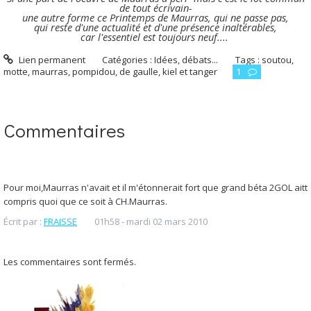
de tout écrivain-
une autre forme ce Printemps de Maurras, qui ne passe pas,
qui reste d'une actualité et d'une présence inaltérables,
car l'essentiel est toujours neuf....
Lien permanent
Catégories :
Idées, débats...
Tags :
soutou
,
motte
,
maurras
,
pompidou
,
de gaulle
,
kiel et tanger
1
Commentaires
Pour moi,Maurras n'avait et il m'étonnerait fort que grand béta 2GOL aitt
compris quoi que ce soit à CH.Maurras.
Écrit par :
FRAISSE
01h58
-
mardi 02
mars 2010
Les commentaires sont fermés.