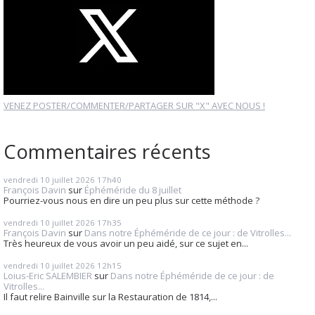
VENEZ POSTER/COMMENTER/PARTAGER SUR "X" AVEC NOUS !
Commentaires récents
vendredi 10
juillet 2026
17h40
François Davin
sur
Éphéméride du 8 juillet
Pourriez-vous nous en dire un peu plus sur cette méthode ?
vendredi 10
juillet 2026
17h35
François Davin
sur
Dans notre Éphéméride de ce jour : de Vitrolles...
Très heureux de vous avoir un peu aidé, sur ce sujet en...
vendredi 10
juillet 2026
12h15
Loius-Eric SALEMBIER
sur
Dans notre Éphéméride de ce jour : de
Vitrolles...
Il faut relire Bainville sur la Restauration de 1814,...