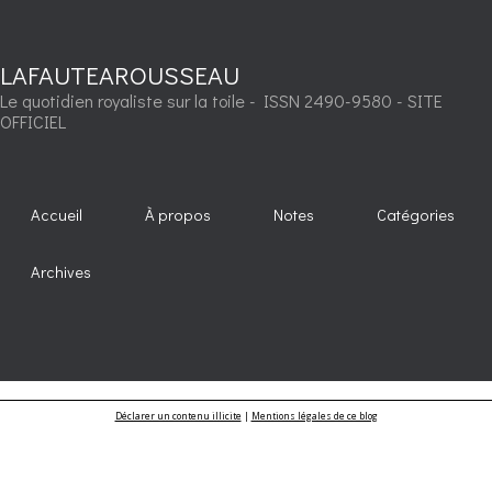
LAFAUTEAROUSSEAU
Le quotidien royaliste sur la toile - ISSN 2490-9580 - SITE
OFFICIEL
Accueil
À propos
Notes
Catégories
Archives
Déclarer un contenu illicite
|
Mentions légales de ce blog