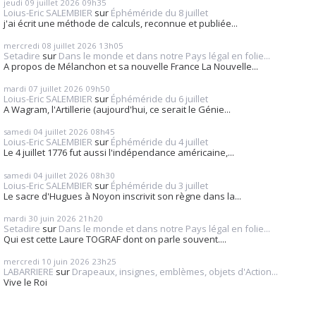
jeudi 09
juillet 2026
09h35
Loius-Eric SALEMBIER
sur
Éphéméride du 8 juillet
j'ai écrit une méthode de calculs, reconnue et publiée...
mercredi 08
juillet 2026
13h05
Setadire
sur
Dans le monde et dans notre Pays légal en folie...
A propos de Mélanchon et sa nouvelle France La Nouvelle...
mardi 07
juillet 2026
09h50
Loius-Eric SALEMBIER
sur
Éphéméride du 6 juillet
A Wagram, l'Artillerie (aujourd'hui, ce serait le Génie...
samedi 04
juillet 2026
08h45
Loius-Eric SALEMBIER
sur
Éphéméride du 4 juillet
Le 4 juillet 1776 fut aussi l'indépendance américaine,...
samedi 04
juillet 2026
08h30
Loius-Eric SALEMBIER
sur
Éphéméride du 3 juillet
Le sacre d'Hugues à Noyon inscrivit son règne dans la...
mardi 30
juin 2026
21h20
Setadire
sur
Dans le monde et dans notre Pays légal en folie...
Qui est cette Laure TOGRAF dont on parle souvent....
mercredi 10
juin 2026
23h25
LABARRIERE
sur
Drapeaux, insignes, emblèmes, objets d'Action...
Vive le Roi