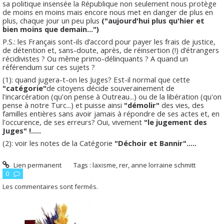
sa politique insensée la République non seulement nous protège
de moins en moins mais encore nous met en danger de plus en
plus, chaque jour un peu plus
("aujourd'hui plus qu'hier et
bien moins que demain...")
P.S.: les Français sont-ils d’accord pour payer les frais de justice,
de détention et, sans-doute, après, de réinsertion (!) d’étrangers
récidivistes ? Ou même primo-délinquants ? A quand un
référendum sur ces sujets ?
(1): quand jugera-t-on les Juges? Est-il normal que cette
"catégorie"
de citoyens décide souverainement de
l'incarcération (qu'on pense à Outreau...) ou de la libération (qu'on
pense à notre Turc...) et puisse ainsi
"démolir"
des vies, des
familles entières sans avoir jamais à répondre de ses actes et, en
l'occurence, de ses erreurs? Oui, vivement
"le jugement des
Juges" !.....
(2): voir les notes de la Catégorie
"Déchoir et Bannir".....
Lien permanent
Tags :
laxisme
,
rer
,
anne lorraine schmitt
0
Les commentaires sont fermés.