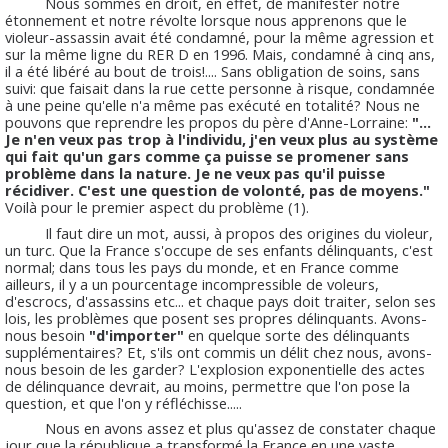
Nous sommes en droit, en effet, de manifester notre
étonnement et notre révolte lorsque nous apprenons que le
violeur-assassin avait été condamné, pour la même agression et
sur la même ligne du RER D en 1996. Mais, condamné à cinq ans,
il a été libéré au bout de trois!.... Sans obligation de soins, sans
suivi: que faisait dans la rue cette personne à risque, condamnée
à une peine qu'elle n'a même pas exécuté en totalité? Nous ne
pouvons que reprendre les propos du père d'Anne-Lorraine:
"...
Je n'en veux pas trop à l'individu, j'en veux plus au système
qui fait qu'un gars comme ça puisse se promener sans
problème dans la nature. Je ne veux pas qu'il puisse
récidiver. C'est une question de volonté, pas de moyens."
Voilà pour le premier aspect du problème (1).
Il faut dire un mot, aussi, à propos des origines du violeur,
un turc. Que la France s'occupe de ses enfants délinquants, c'est
normal; dans tous les pays du monde, et en France comme
ailleurs, il y a un pourcentage incompressible de voleurs,
d'escrocs, d'assassins etc... et chaque pays doit traiter, selon ses
lois, les problèmes que posent ses propres délinquants. Avons-
nous besoin
"d'importer"
en quelque sorte des délinquants
supplémentaires? Et, s'ils ont commis un délit chez nous, avons-
nous besoin de les garder? L'explosion exponentielle des actes
de délinquance devrait, au moins, permettre que l'on pose la
question, et que l'on y réfléchisse.....
Nous en avons assez et plus qu'assez de constater chaque
jour que la république a transformé la France en une vaste