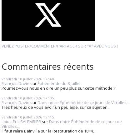
VENEZ POSTER/COMMENTER/PARTAGER SUR "X" AVEC NOUS !
Commentaires récents
vendredi 10
juillet 2026
17h40
François Davin
sur
Éphéméride du 8 juillet
Pourriez-vous nous en dire un peu plus sur cette méthode ?
vendredi 10
juillet 2026
17h35
François Davin
sur
Dans notre Éphéméride de ce jour : de Vitrolles...
Très heureux de vous avoir un peu aidé, sur ce sujet en...
vendredi 10
juillet 2026
12h15
Loius-Eric SALEMBIER
sur
Dans notre Éphéméride de ce jour : de
Vitrolles...
Il faut relire Bainville sur la Restauration de 1814,...