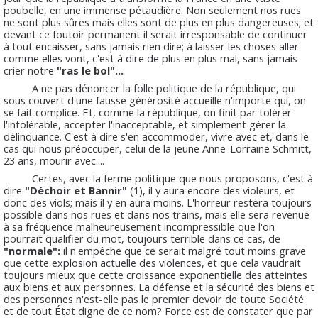
poubelle, en une immense pétaudière. Non seulement nos rues
ne sont plus sûres mais elles sont de plus en plus dangereuses; et
devant ce foutoir permanent il serait irresponsable de continuer
à tout encaisser, sans jamais rien dire; à laisser les choses aller
comme elles vont, c'est à dire de plus en plus mal, sans jamais
crier notre
"ras le bol"...
A ne pas dénoncer la folle politique de la république, qui
sous couvert d'une fausse générosité accueille n'importe qui, on
se fait complice. Et, comme la république, on finit par tolérer
l'intolérable, accepter l'inacceptable, et simplement gérer la
délinquance. C'est à dire s'en accommoder, vivre avec et, dans le
cas qui nous préoccuper, celui de la jeune Anne-Lorraine Schmitt,
23 ans, mourir avec....
Certes, avec la ferme politique que nous proposons, c'est à
dire
"Déchoir et Bannir"
(1), il y aura encore des violeurs, et
donc des viols; mais il y en aura moins. L'horreur restera toujours
possible dans nos rues et dans nos trains, mais elle sera revenue
à sa fréquence malheureusement incompressible que l'on
pourrait qualifier du mot, toujours terrible dans ce cas, de
"normale":
il n'empêche que ce serait malgré tout moins grave
que cette explosion actuelle des violences, et que cela vaudrait
toujours mieux que cette croissance exponentielle des atteintes
aux biens et aux personnes. La défense et la sécurité des biens et
des personnes n'est-elle pas le premier devoir de toute Société
et de tout État digne de ce nom? Force est de constater que par