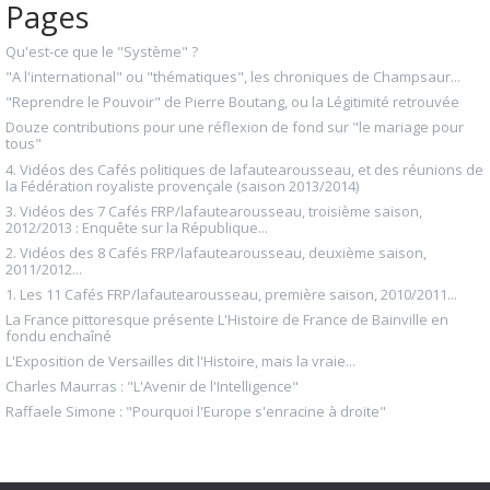
Pages
Qu'est-ce que le "Système" ?
"A l'international" ou "thématiques", les chroniques de Champsaur...
"Reprendre le Pouvoir" de Pierre Boutang, ou la Légitimité retrouvée
Douze contributions pour une réflexion de fond sur "le mariage pour
tous"
4. Vidéos des Cafés politiques de lafautearousseau, et des réunions de
la Fédération royaliste provençale (saison 2013/2014)
3. Vidéos des 7 Cafés FRP/lafautearousseau, troisième saison,
2012/2013 : Enquête sur la République...
2. Vidéos des 8 Cafés FRP/lafautearousseau, deuxième saison,
2011/2012...
1. Les 11 Cafés FRP/lafautearousseau, première saison, 2010/2011...
La France pittoresque présente L'Histoire de France de Bainville en
fondu enchaîné
L'Exposition de Versailles dit l'Histoire, mais la vraie...
Charles Maurras : "L'Avenir de l'Intelligence"
Raffaele Simone : "Pourquoi l'Europe s'enracine à droite"