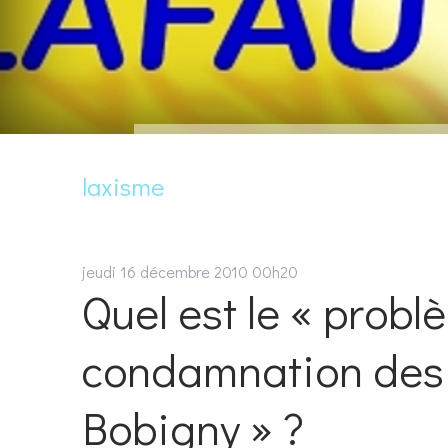
laxisme
jeudi 16
décembre 2010
00h20
Quel est le « probl
condamnation des 
Bobigny » ?