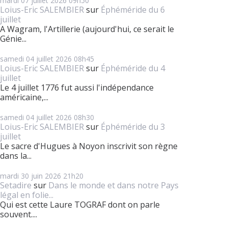
mardi 07
juillet 2026
09h50
Loius-Eric SALEMBIER
sur
Éphéméride du 6
juillet
A Wagram, l'Artillerie (aujourd'hui, ce serait le
Génie...
samedi 04
juillet 2026
08h45
Loius-Eric SALEMBIER
sur
Éphéméride du 4
juillet
Le 4 juillet 1776 fut aussi l'indépendance
américaine,...
samedi 04
juillet 2026
08h30
Loius-Eric SALEMBIER
sur
Éphéméride du 3
juillet
Le sacre d'Hugues à Noyon inscrivit son règne
dans la...
mardi 30
juin 2026
21h20
Setadire
sur
Dans le monde et dans notre Pays
légal en folie...
Qui est cette Laure TOGRAF dont on parle
souvent....