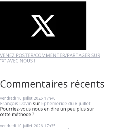
VENEZ POSTER/COMMENTER/PARTAGER SUR
"X" AVEC NOUS !
Commentaires récents
vendredi 10
juillet 2026
17h40
François Davin
sur
Éphéméride du 8 juillet
Pourriez-vous nous en dire un peu plus sur
cette méthode ?
vendredi 10
juillet 2026
17h35