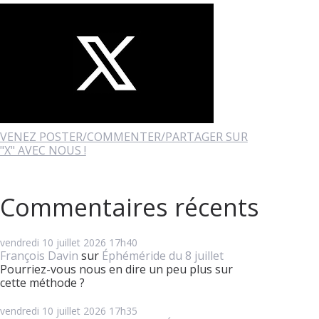
VENEZ POSTER/COMMENTER/PARTAGER SUR
"X" AVEC NOUS !
Commentaires récents
vendredi 10
juillet 2026
17h40
François Davin
sur
Éphéméride du 8 juillet
Pourriez-vous nous en dire un peu plus sur
cette méthode ?
vendredi 10
juillet 2026
17h35