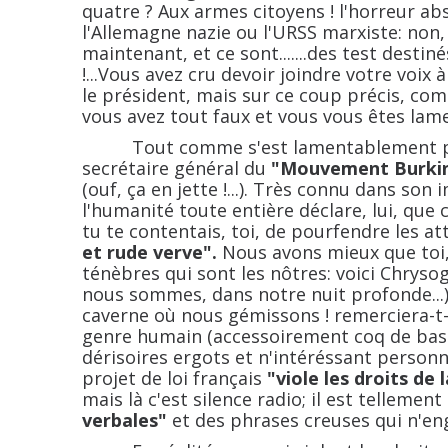
quatre ? Aux armes citoyens ! l'horreur abs
l'Allemagne nazie ou l'URSS marxiste: non, 
maintenant, et ce sont.......des test destin
!...Vous avez cru devoir joindre votre voix
le président, mais sur ce coup précis, com
vous avez tout faux et vous vous êtes l
Tout comme s'est lamentablement plan
secrétaire général du
"Mouvement Burkin
(ouf, ça en jette !...). Très connu dans son 
l'humanité toute entière déclare, lui, que 
tu te contentais, toi, de pourfendre les at
et rude verve".
Nous avons mieux que toi,
ténèbres qui sont les nôtres: voici Chryso
nous sommes, dans notre nuit profonde...)
caverne où nous gémissons ! remerciera-t-
genre humain (accessoirement coq de bass
dérisoires ergots et n'intéréssant personne,
projet de loi français
"viole les droits de l
mais là c'est silence radio; il est tellemen
verbales"
et des phrases creuses qui n'eng