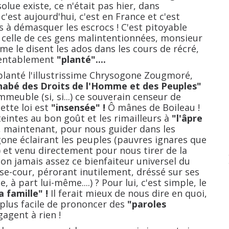
olue existe, ce n'était pas hier, dans
c'est aujourd'hui, c'est en France et c'est
és à démasquer les escrocs ! C'est pitoyable
 à celle de ces gens malintentionnées, monsieur
me le disent les ados dans les cours de récré,
amentablement
"planté"....
té l'illustrissime Chrysogone Zougmoré,
abé des Droits de l'Homme et des Peuples"
immeuble (si, si...) ce souverain censeur de
cette loi est
"insensée" !
Ô mânes de Boileau !
teintes au bon goût et les rimailleurs à
"l'âpre
 maintenant, pour nous guider dans les
gone éclairant les peuples (pauvres ignares que
 et venu directement pour nous tirer de la
on jamais assez ce bienfaiteur universel du
e-cour, pérorant inutilement, dréssé sur ses
 à part lui-même....) ? Pour lui, c'est simple, le
a famille" !
Il ferait mieux de nous dire en quoi,
t plus facile de prononcer des
"paroles
agent à rien !