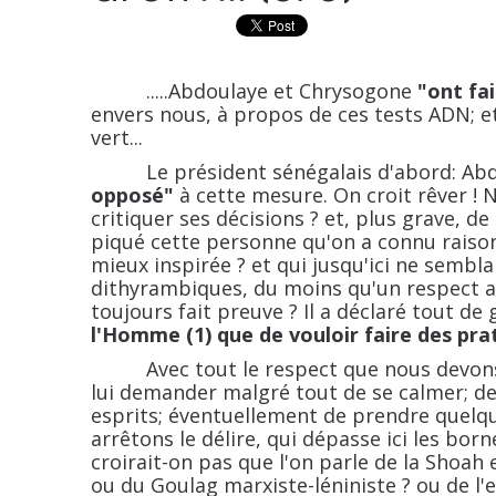
.....Abdoulaye et Chrysogone
"ont fai
envers nous, à propos de ces tests ADN; et 
vert...
Le président sénégalais d'abord: Abdo
opposé"
à cette mesure. On croit rêver !
critiquer ses décisions ? et, plus grave, d
piqué cette personne qu'on a connu raison
mieux inspirée ? et qui jusqu'ici ne semblai
dithyrambiques, du moins qu'un respect ap
toujours fait preuve ? Il a déclaré tout de 
l'Homme (1) que de vouloir faire des prat
Avec tout le respect que nous devons a
lui demander malgré tout de se calmer; de
esprits; éventuellement de prendre quelque
arrêtons le délire, qui dépasse ici les born
croirait-on pas que l'on parle de la Shoa
ou du Goulag marxiste-léniniste ? ou de l