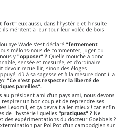
t fort"
eux aussi, dans l'hystérie et l'insulte
ils méritent à leur tour leur volée de bois
ulaye Wade s'est déclaré
"fermement
 Nous mêlons-nous de commenter, juger ou
e nous y
"opposer" ?
Quelle mouche a donc
nable, sensée et mesurée, et d'ordinaire
t devoir recueillir, sinon des éloges
puyé, dû à sa sagesse et à la mesure dont il a
go:
"Ce n'est pas respecter la liberté de
iques pareilles".
u président ami d'un pays ami, nous devons
 respirer un bon coup et de reprendre ses
s Lexomil, et ça devrait aller mieux ! car enfin
es de l'hystérie ! quelles
"pratiques" ?
Ne
h et des expérimentations du docteur Goebbels ?
'extermination par Pol Pot d'un cambodgien sur