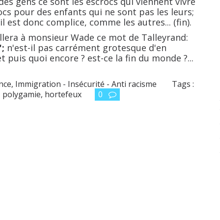
s gens ce sont les escrocs qui viennent vivre
ocs pour des enfants qui ne sont pas les leurs;
l est donc complice, comme les autres... (fin).
ellera à monsieur Wade ce mot de Talleyrand:
";
n'est-il pas carrément grotesque d'en
 puis quoi encore ? est-ce la fin du monde ?...
ance
,
Immigration - Insécurité - Anti racisme
Tags :
,
polygamie
,
hortefeux
0