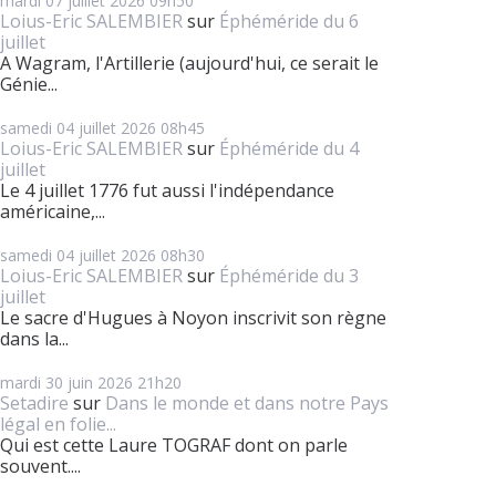
mardi 07
juillet 2026
09h50
Loius-Eric SALEMBIER
sur
Éphéméride du 6
juillet
A Wagram, l'Artillerie (aujourd'hui, ce serait le
Génie...
samedi 04
juillet 2026
08h45
Loius-Eric SALEMBIER
sur
Éphéméride du 4
juillet
Le 4 juillet 1776 fut aussi l'indépendance
américaine,...
samedi 04
juillet 2026
08h30
Loius-Eric SALEMBIER
sur
Éphéméride du 3
juillet
Le sacre d'Hugues à Noyon inscrivit son règne
dans la...
mardi 30
juin 2026
21h20
Setadire
sur
Dans le monde et dans notre Pays
légal en folie...
Qui est cette Laure TOGRAF dont on parle
souvent....