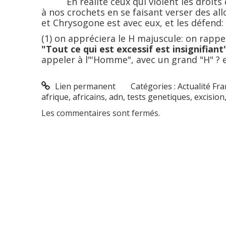
En réalité ceux qui violent les droits de
à nos crochets en se faisant verser des all
et Chrysogone est avec eux, et les défend: i
(1) on appréciera le H majuscule: on rapp
"Tout ce qui est excessif est insignifiant
appeler à l"'Homme", avec un grand "H" ? et
Lien permanent
Catégories :
Actualité Fr
afrique
,
africains
,
adn
,
tests genetiques
,
excision
Les commentaires sont fermés.