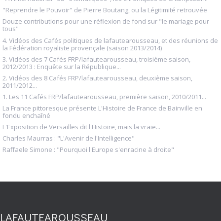
"Reprendre le Pouvoir" de Pierre Boutang, ou la Légitimité retrouvée
Douze contributions pour une réflexion de fond sur "le mariage pour
tous"
4. Vidéos des Cafés politiques de lafautearousseau, et des réunions de
la Fédération royaliste provençale (saison 2013/2014)
3. Vidéos des 7 Cafés FRP/lafautearousseau, troisième saison,
2012/2013 : Enquête sur la République...
2. Vidéos des 8 Cafés FRP/lafautearousseau, deuxième saison,
2011/2012...
1. Les 11 Cafés FRP/lafautearousseau, première saison, 2010/2011...
La France pittoresque présente L'Histoire de France de Bainville en
fondu enchaîné
L'Exposition de Versailles dit l'Histoire, mais la vraie...
Charles Maurras : "L'Avenir de l'Intelligence"
Raffaele Simone : "Pourquoi l'Europe s'enracine à droite"
LAFAUTEAROUSSEAU