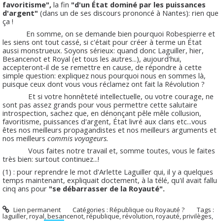
favoritisme",
la fin
"d'un État dominé par les puissances
d'argent"
(dans un de ses discours prononcé à Nantes): rien que
ça !
En somme, on se demande bien pourquoi Robespierre et
les siens ont tout cassé, si c'était pour créer à terme un État
aussi monstrueux. Soyons sérieux: quand donc Laguiller, hier,
Besancenot et Royal (et tous les autres...), aujourd'hui,
accepteront-il de se remettre en cause, de répondre à cette
simple question: expliquez nous pourquoi nous en sommes là,
puisque ceux dont vous vous réclamez ont fait la Révolution ?
Et si votre honnêteté intellectuelle, ou votre courage, ne
sont pas assez grands pour vous permettre cette salutaire
introspection, sachez que, en dénonçant pêle mêle collusion,
favoritisme, puissances d'argent, État livré aux clans etc...vous
êtes nos meilleurs propagandistes et nos meilleurs arguments et
nos meilleurs
commis voyageurs.
Vous faites notre travail et, somme toutes, vous le faites
très bien: surtout continuez...!
(1) : pour reprendre le mot d'Arlette Laguiller qui, il y a quelques
temps maintenant, expliquait doctement, à la télé, qu'il avait fallu
cinq ans pour
"se débarrasser de la Royauté".
Lien permanent
Catégories :
République ou Royauté ?
Tags :
laguiller
,
royal
,
besancenot
,
république
,
révolution
,
royauté
,
privilèges
,