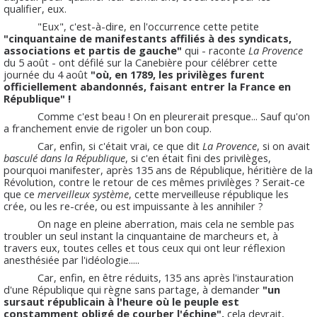
qualifier, eux.
"Eux", c'est-à-dire, en l'occurrence cette petite
"cinquantaine de manifestants affiliés à des syndicats,
associations et partis de gauche"
qui - raconte
La Provence
du 5 août - ont défilé sur la Canebière pour célébrer cette
journée du 4 août
"où, en 1789, les privilèges furent
officiellement abandonnés, faisant entrer la France en
République" !
Comme c'est beau ! On en pleurerait presque... Sauf qu'on
a franchement envie de rigoler un bon coup.
Car, enfin, si c'était vrai, ce que dit
La Provence
, si on avait
basculé dans la République
, si c'en était fini des privilèges,
pourquoi manifester, après 135 ans de République, héritière de la
Révolution, contre le retour de ces mêmes privilèges ? Serait-ce
que ce
merveilleux système
, cette merveilleuse république les
crée, ou les re-crée, ou est impuissante à les annihiler ?
On nage en pleine aberration, mais cela ne semble pas
troubler un seul instant la cinquantaine de marcheurs et, à
travers eux, toutes celles et tous ceux qui ont leur réflexion
anesthésiée par l'idéologie.....
Car, enfin, en être réduits, 135 ans après l'instauration
d'une République qui règne sans partage, à demander
"un
sursaut républicain à l'heure où le peuple est
constamment obligé de courber l'échine",
cela devrait,