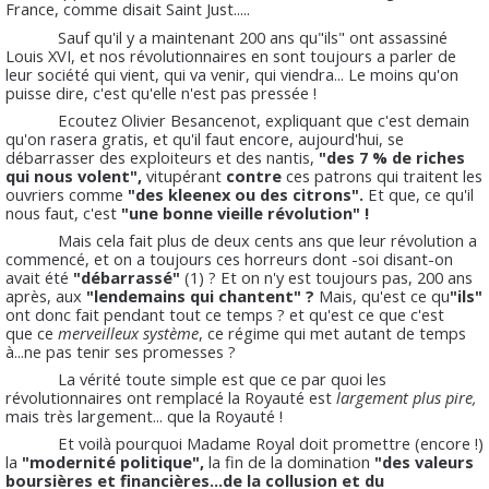
France, comme disait Saint Just.....
Sauf qu'il y a maintenant 200 ans qu"ils" ont assassiné
Louis XVI, et nos révolutionnaires en sont toujours a parler de
leur société qui vient, qui va venir, qui viendra... Le moins qu'on
puisse dire, c'est qu'elle n'est pas pressée !
Ecoutez Olivier Besancenot, expliquant que c'est demain
qu'on rasera gratis, et qu'il faut encore, aujourd'hui, se
débarrasser des exploiteurs et des nantis,
"des 7 % de riches
qui nous volent",
vitupérant
contre
ces patrons qui traitent les
ouvriers comme
"des kleenex ou des citrons".
Et que, ce qu'il
nous faut, c'est
"une bonne vieille révolution" !
Mais cela fait plus de deux cents ans que leur révolution a
commencé, et on a toujours ces horreurs dont -soi disant-on
avait été
"débarrassé"
(1) ? Et on n'y est toujours pas, 200 ans
après, aux
"lendemains qui chantent" ?
Mais, qu'est ce qu
"ils"
ont donc fait pendant tout ce temps ? et qu'est ce que c'est
que ce
merveilleux système
, ce régime qui met autant de temps
à...ne pas tenir ses promesses ?
La vérité toute simple est que ce par quoi les
révolutionnaires ont remplacé la Royauté est
largement plus pire,
mais très largement... que la Royauté !
Et voilà pourquoi Madame Royal doit promettre (encore !)
la
"modernité politique",
la fin de la domination
"des valeurs
boursières et financières...de la collusion et du