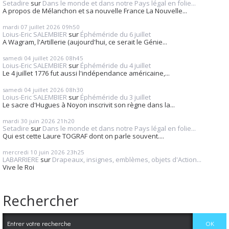
Setadire
sur
Dans le monde et dans notre Pays légal en folie...
A propos de Mélanchon et sa nouvelle France La Nouvelle...
mardi 07
juillet 2026
09h50
Loius-Eric SALEMBIER
sur
Éphéméride du 6 juillet
A Wagram, l'Artillerie (aujourd'hui, ce serait le Génie...
samedi 04
juillet 2026
08h45
Loius-Eric SALEMBIER
sur
Éphéméride du 4 juillet
Le 4 juillet 1776 fut aussi l'indépendance américaine,...
samedi 04
juillet 2026
08h30
Loius-Eric SALEMBIER
sur
Éphéméride du 3 juillet
Le sacre d'Hugues à Noyon inscrivit son règne dans la...
mardi 30
juin 2026
21h20
Setadire
sur
Dans le monde et dans notre Pays légal en folie...
Qui est cette Laure TOGRAF dont on parle souvent....
mercredi 10
juin 2026
23h25
LABARRIERE
sur
Drapeaux, insignes, emblèmes, objets d'Action...
Vive le Roi
Rechercher