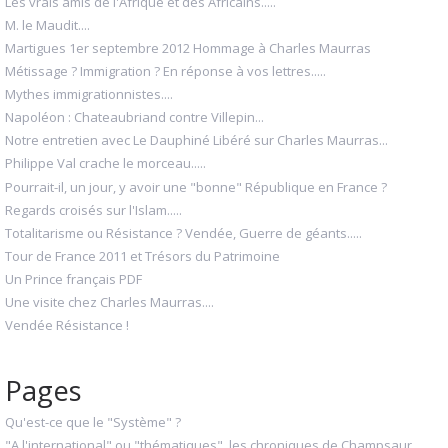
Les vrais amis de l'Afrique et des Africains.....
M. le Maudit....
Martigues 1er septembre 2012 Hommage à Charles Maurras
Métissage ? Immigration ? En réponse à vos lettres.....
Mythes immigrationnistes....
Napoléon : Chateaubriand contre Villepin...
Notre entretien avec Le Dauphiné Libéré sur Charles Maurras...
Philippe Val crache le morceau.....
Pourrait-il, un jour, y avoir une "bonne" République en France ?
Regards croisés sur l'Islam.....
Totalitarisme ou Résistance ? Vendée, Guerre de géants.....
Tour de France 2011 et Trésors du Patrimoine
Un Prince français PDF
Une visite chez Charles Maurras....
Vendée Résistance !
Pages
Qu'est-ce que le "Système" ?
"A l'international" ou "thématiques", les chroniques de Champsaur...