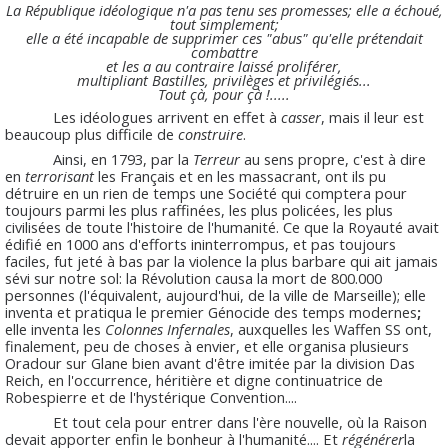
La République idéologique n'a pas tenu ses promesses; elle a échoué,
tout simplement;
elle a été incapable de supprimer ces "abus" qu'elle prétendait
combattre
et les a au contraire laissé proliférer,
multipliant Bastilles, privilèges et privilégiés...
Tout çà, pour çà !.....
Les idéologues arrivent en effet à
casser
, mais il leur est
beaucoup plus difficile de
construire
.
Ainsi, en 1793, par la
Terreur
au sens propre, c'est à dire
en
terrorisant
les Français et en les massacrant, ont ils pu
détruire en un rien de temps une Société qui comptera pour
toujours parmi les plus raffinées, les plus policées, les plus
civilisées de toute l'histoire de l'humanité. Ce que la Royauté avait
édifié en 1000 ans d'efforts ininterrompus, et pas toujours
faciles, fut jeté à bas par la violence la plus barbare qui ait jamais
sévi sur notre sol: la Révolution causa la mort de 800.000
personnes (l'équivalent, aujourd'hui, de la ville de Marseille); elle
inventa et pratiqua le premier Génocide des temps modernes
;
elle inventa les
Colonnes Infernales
, auxquelles les Waffen SS ont,
finalement, peu de choses à envier, et elle organisa plusieurs
Oradour sur Glane bien avant d'être imitée par la division Das
Reich, en l'occurrence, héritière et digne continuatrice de
Robespierre et de l'hystérique Convention....
Et tout cela pour entrer dans l'ère nouvelle, où la Raison
devait apporter enfin le bonheur à l'humanité.... Et
régénérer
la