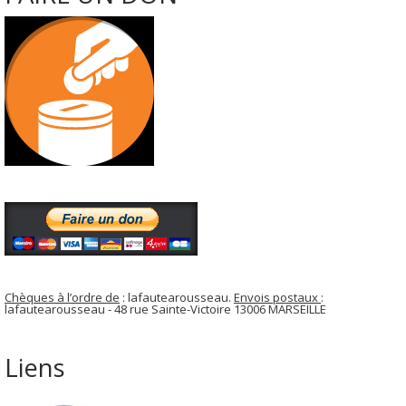
Chèques à l’ordre de
: lafautearousseau.
Envois postaux
:
lafautearousseau - 48 rue Sainte-Victoire 13006 MARSEILLE
Liens