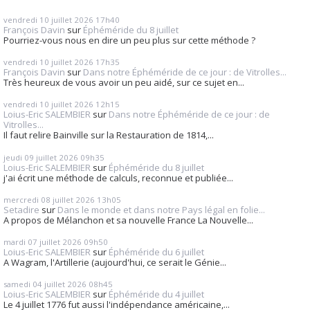
vendredi 10
juillet 2026
17h40
François Davin
sur
Éphéméride du 8 juillet
Pourriez-vous nous en dire un peu plus sur cette méthode ?
vendredi 10
juillet 2026
17h35
François Davin
sur
Dans notre Éphéméride de ce jour : de Vitrolles...
Très heureux de vous avoir un peu aidé, sur ce sujet en...
vendredi 10
juillet 2026
12h15
Loius-Eric SALEMBIER
sur
Dans notre Éphéméride de ce jour : de
Vitrolles...
Il faut relire Bainville sur la Restauration de 1814,...
jeudi 09
juillet 2026
09h35
Loius-Eric SALEMBIER
sur
Éphéméride du 8 juillet
j'ai écrit une méthode de calculs, reconnue et publiée...
mercredi 08
juillet 2026
13h05
Setadire
sur
Dans le monde et dans notre Pays légal en folie...
A propos de Mélanchon et sa nouvelle France La Nouvelle...
mardi 07
juillet 2026
09h50
Loius-Eric SALEMBIER
sur
Éphéméride du 6 juillet
A Wagram, l'Artillerie (aujourd'hui, ce serait le Génie...
samedi 04
juillet 2026
08h45
Loius-Eric SALEMBIER
sur
Éphéméride du 4 juillet
Le 4 juillet 1776 fut aussi l'indépendance américaine,...