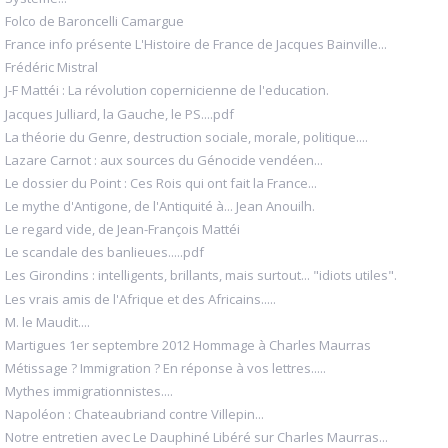
Folco de Baroncelli Camargue
France info présente L'Histoire de France de Jacques Bainville...
Frédéric Mistral
J-F Mattéi : La révolution copernicienne de l'education.
Jacques Julliard, la Gauche, le PS....pdf
La théorie du Genre, destruction sociale, morale, politique....
Lazare Carnot : aux sources du Génocide vendéen...
Le dossier du Point : Ces Rois qui ont fait la France...
Le mythe d'Antigone, de l'Antiquité à... Jean Anouilh.
Le regard vide, de Jean-François Mattéi
Le scandale des banlieues.....pdf
Les Girondins : intelligents, brillants, mais surtout... "idiots utiles".
Les vrais amis de l'Afrique et des Africains.....
M. le Maudit....
Martigues 1er septembre 2012 Hommage à Charles Maurras
Métissage ? Immigration ? En réponse à vos lettres.....
Mythes immigrationnistes....
Napoléon : Chateaubriand contre Villepin...
Notre entretien avec Le Dauphiné Libéré sur Charles Maurras...