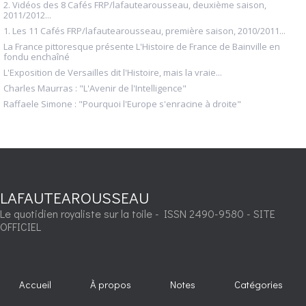
2. Vidéos des 8 Cafés FRP/lafautearousseau, deuxième saison,
2011/2012...
1. Les 11 Cafés FRP/lafautearousseau, première saison, 2010/2011...
La France pittoresque présente L'Histoire de France de Bainville en
fondu enchaîné
L'Exposition de Versailles dit l'Histoire, mais la vraie...
Charles Maurras : "L'Avenir de l'Intelligence"
Raffaele Simone : "Pourquoi l'Europe s'enracine à droite"
LAFAUTEAROUSSEAU
Le quotidien royaliste sur la toile - ISSN 2490-9580 - SITE
OFFICIEL
Accueil
À propos
Notes
Catégories