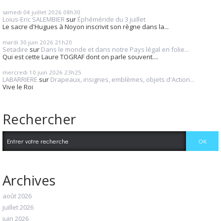
samedi 04
juillet 2026
08h30
Loius-Eric SALEMBIER
sur
Éphéméride du 3 juillet
Le sacre d'Hugues à Noyon inscrivit son règne dans la...
mardi 30
juin 2026
21h20
Setadire
sur
Dans le monde et dans notre Pays légal en folie...
Qui est cette Laure TOGRAF dont on parle souvent....
mercredi 10
juin 2026
23h25
LABARRIERE
sur
Drapeaux, insignes, emblèmes, objets d'Action...
Vive le Roi
Rechercher
Archives
août 2026
juillet 2026
juin 2026