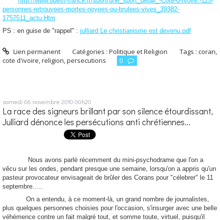
http://www.ouest-france.fr/sport/une_sport_detail_-Cote-d-Ivoire.-115-
personnes-retrouvees-mortes-noyees-ou-brulees-vives_39382-
1757511_actu.Htm
PS : en guise de "rappel" :
julliard Le christianisme est devenu.pdf
Lien permanent
Catégories :
Politique et Religion
Tags :
coran
,
cote d'ivoire
,
religion
,
persecutions
0
samedi 06
novembre 2010
00h20
La race des signeurs brillant par son silence étourdissant,
Julliard dénonce les persécutions anti chrétiennes...
Nous avons parlé récemment du mini-psychodrame que l'on a
vêcu sur les ondes, pendant presque une semaine, lorsqu'on a appris qu'un
pasteur provocateur envisageait de brûler des Corans pour "célebrer" le 11
septembre.....
On a entendu, à ce moment-là, un grand nombre de journalistes,
plus quelques personnes choisies pour l'occasion, s'insurger avec une belle
véhémence contre un fait malgré tout, et somme toute, virtuel, puisqu'il