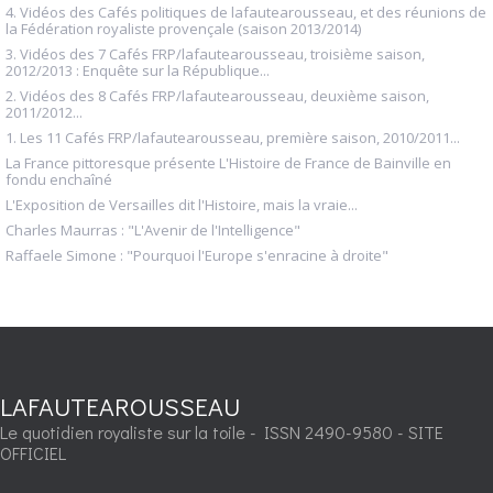
4. Vidéos des Cafés politiques de lafautearousseau, et des réunions de
la Fédération royaliste provençale (saison 2013/2014)
3. Vidéos des 7 Cafés FRP/lafautearousseau, troisième saison,
2012/2013 : Enquête sur la République...
2. Vidéos des 8 Cafés FRP/lafautearousseau, deuxième saison,
2011/2012...
1. Les 11 Cafés FRP/lafautearousseau, première saison, 2010/2011...
La France pittoresque présente L'Histoire de France de Bainville en
fondu enchaîné
L'Exposition de Versailles dit l'Histoire, mais la vraie...
Charles Maurras : "L'Avenir de l'Intelligence"
Raffaele Simone : "Pourquoi l'Europe s'enracine à droite"
LAFAUTEAROUSSEAU
Le quotidien royaliste sur la toile - ISSN 2490-9580 - SITE
OFFICIEL