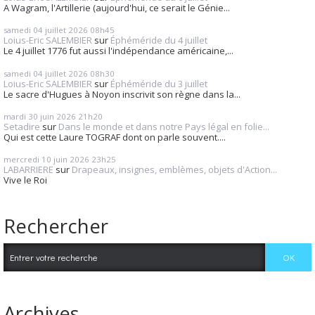
A Wagram, l'Artillerie (aujourd'hui, ce serait le Génie...
samedi 04
juillet 2026
08h45
Loius-Eric SALEMBIER
sur
Éphéméride du 4 juillet
Le 4 juillet 1776 fut aussi l'indépendance américaine,...
samedi 04
juillet 2026
08h30
Loius-Eric SALEMBIER
sur
Éphéméride du 3 juillet
Le sacre d'Hugues à Noyon inscrivit son règne dans la...
mardi 30
juin 2026
21h20
Setadire
sur
Dans le monde et dans notre Pays légal en folie...
Qui est cette Laure TOGRAF dont on parle souvent....
mercredi 10
juin 2026
23h25
LABARRIERE
sur
Drapeaux, insignes, emblèmes, objets d'Action...
Vive le Roi
Rechercher
Archives