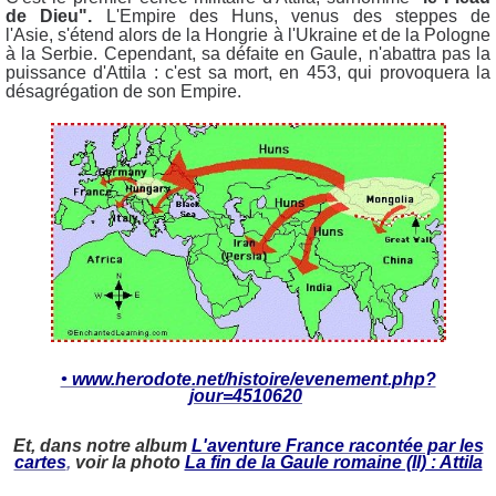
de Dieu".
L'Empire des Huns, venus des steppes de
l'Asie, s'étend alors de la Hongrie à l'Ukraine et de la Pologne
à la Serbie. Cependant, sa défaite en Gaule, n'abattra pas la
puissance d'Attila : c'est sa mort, en 453, qui provoquera la
désagrégation de son Empire.
• www.herodote.net/histoire/evenement.php?
jour=4510620
Et, dans notre album
L'aventure France racontée par les
cartes
,
voir la photo
La fin de la Gaule romaine (II) : Attila