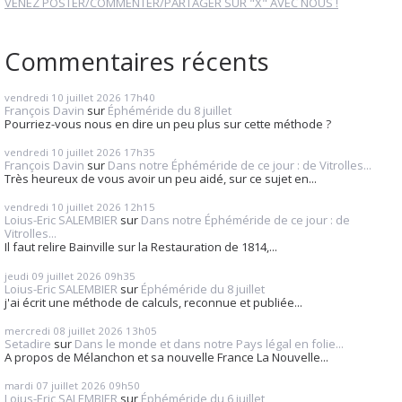
VENEZ POSTER/COMMENTER/PARTAGER SUR "X" AVEC NOUS !
Commentaires récents
vendredi 10
juillet 2026
17h40
François Davin
sur
Éphéméride du 8 juillet
Pourriez-vous nous en dire un peu plus sur cette méthode ?
vendredi 10
juillet 2026
17h35
François Davin
sur
Dans notre Éphéméride de ce jour : de Vitrolles...
Très heureux de vous avoir un peu aidé, sur ce sujet en...
vendredi 10
juillet 2026
12h15
Loius-Eric SALEMBIER
sur
Dans notre Éphéméride de ce jour : de
Vitrolles...
Il faut relire Bainville sur la Restauration de 1814,...
jeudi 09
juillet 2026
09h35
Loius-Eric SALEMBIER
sur
Éphéméride du 8 juillet
j'ai écrit une méthode de calculs, reconnue et publiée...
mercredi 08
juillet 2026
13h05
Setadire
sur
Dans le monde et dans notre Pays légal en folie...
A propos de Mélanchon et sa nouvelle France La Nouvelle...
mardi 07
juillet 2026
09h50
Loius-Eric SALEMBIER
sur
Éphéméride du 6 juillet