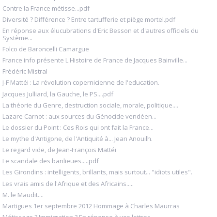
Contre la France métisse...pdf
Diversité ? Différence ? Entre tartufferie et piège mortel.pdf
En réponse aux élucubrations d'Eric Besson et d'autres officiels du
Système...
Folco de Baroncelli Camargue
France info présente L'Histoire de France de Jacques Bainville...
Frédéric Mistral
J-F Mattéi : La révolution copernicienne de l'education.
Jacques Julliard, la Gauche, le PS....pdf
La théorie du Genre, destruction sociale, morale, politique....
Lazare Carnot : aux sources du Génocide vendéen...
Le dossier du Point : Ces Rois qui ont fait la France...
Le mythe d'Antigone, de l'Antiquité à... Jean Anouilh.
Le regard vide, de Jean-François Mattéi
Le scandale des banlieues.....pdf
Les Girondins : intelligents, brillants, mais surtout... "idiots utiles".
Les vrais amis de l'Afrique et des Africains.....
M. le Maudit....
Martigues 1er septembre 2012 Hommage à Charles Maurras
Métissage ? Immigration ? En réponse à vos lettres.....