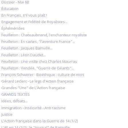
Dossier - Mai 68
Éducation
En Français, s'il vous plaît !
Engagement et Fidélité de Royalistes...
Éphémérides
Feuilleton : Chateaubriand, l'enchanteur royaliste
Feuilleton : En cartes, "l'aventure France"...
Feuilleton : Jacques Bainville...
Feuilleton : Léon Daudet...
Feuilleton : Une visite chez Charles Maurras
Feuilleton : Vendée, "Guerre de Géants"...
François Schwerer - Bioéthique : culture de mort
Gérard Leclerc - Le legs d'Action française
Grandes "Une" de L'Action française
GRANDS TEXTES
Idées, débats...
Immigration - Insécurité - Anti racisme
Justice
L'Action française dans la Guerre de 14 (1/2)
L'AF en 14 (2/2) : le "Journal" de Bainville