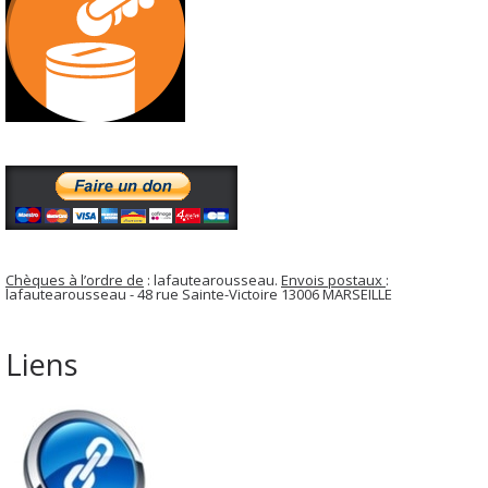
Chèques à l’ordre de
: lafautearousseau.
Envois postaux
:
lafautearousseau - 48 rue Sainte-Victoire 13006 MARSEILLE
Liens