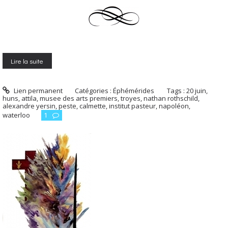
Lire la suite
Lien permanent
Catégories :
Éphémérides
Tags :
20 juin
,
huns
,
attila
,
musee des arts premiers
,
troyes
,
nathan rothschild
,
alexandre yersin
,
peste
,
calmette
,
institut pasteur
,
napoléon
,
waterloo
1