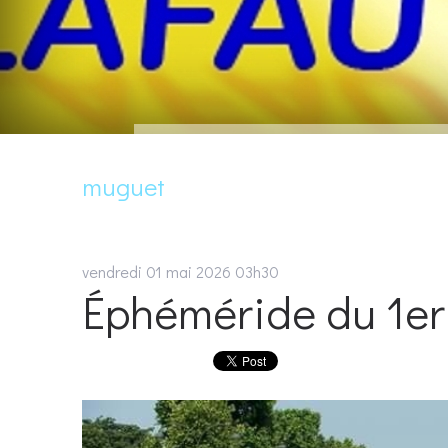
muguet
vendredi 01
mai 2026
03h30
Éphéméride du 1er