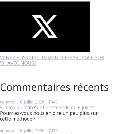
VENEZ POSTER/COMMENTER/PARTAGER SUR
"X" AVEC NOUS !
Commentaires récents
vendredi 10
juillet 2026
17h40
François Davin
sur
Éphéméride du 8 juillet
Pourriez-vous nous en dire un peu plus sur
cette méthode ?
vendredi 10
juillet 2026
17h35