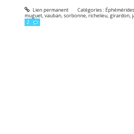
Lien permanent
Catégories :
Éphéméride
muguet
,
vauban
,
sorbonne
,
richelieu
,
girardon
,
2