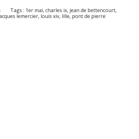
s
Tags :
1er mai
,
charles ix
,
jean de bettencourt
,
jacques lemercier
,
louis xiv
,
lille
,
pont de pierre