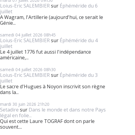
mardi 07
juillet 2026
09h50
Loius-Eric SALEMBIER
sur
Éphéméride du 6
juillet
A Wagram, l'Artillerie (aujourd'hui, ce serait le
Génie...
samedi 04
juillet 2026
08h45
Loius-Eric SALEMBIER
sur
Éphéméride du 4
juillet
Le 4 juillet 1776 fut aussi l'indépendance
américaine,...
samedi 04
juillet 2026
08h30
Loius-Eric SALEMBIER
sur
Éphéméride du 3
juillet
Le sacre d'Hugues à Noyon inscrivit son règne
dans la...
mardi 30
juin 2026
21h20
Setadire
sur
Dans le monde et dans notre Pays
légal en folie...
Qui est cette Laure TOGRAF dont on parle
souvent....