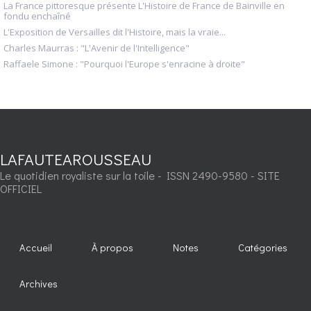
La France pittoresque présente L'Histoire de France de Bainville en
fondu enchaîné
L'Exposition de Versailles dit l'Histoire, mais la vraie...
Charles Maurras : "L'Avenir de l'Intelligence"
Raffaele Simone : "Pourquoi l'Europe s'enracine à droite"
LAFAUTEAROUSSEAU
Le quotidien royaliste sur la toile - ISSN 2490-9580 - SITE
OFFICIEL
Accueil
À propos
Notes
Catégories
Archives