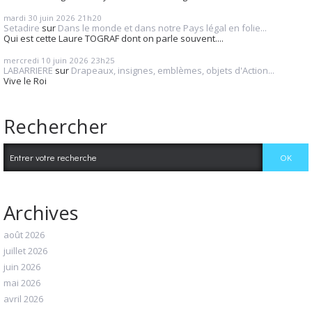
mardi 30
juin 2026
21h20
Setadire
sur
Dans le monde et dans notre Pays légal en folie...
Qui est cette Laure TOGRAF dont on parle souvent....
mercredi 10
juin 2026
23h25
LABARRIERE
sur
Drapeaux, insignes, emblèmes, objets d'Action...
Vive le Roi
Rechercher
Archives
août 2026
juillet 2026
juin 2026
mai 2026
avril 2026