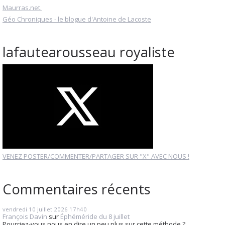
Maurras.net.
Géo Chroniques - le blogue d'Antoine de Lacoste
lafautearousseau royaliste
VENEZ POSTER/COMMENTER/PARTAGER SUR "X" AVEC NOUS !
Commentaires récents
vendredi 10
juillet 2026
17h40
François Davin
sur
Éphéméride du 8 juillet
Pourriez-vous nous en dire un peu plus sur cette méthode ?