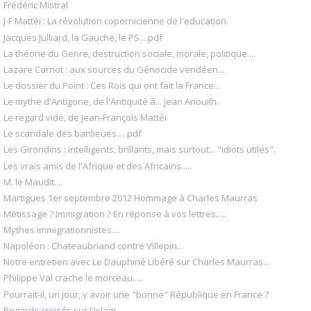
Frédéric Mistral
J-F Mattéi : La révolution copernicienne de l'education.
Jacques Julliard, la Gauche, le PS....pdf
La théorie du Genre, destruction sociale, morale, politique....
Lazare Carnot : aux sources du Génocide vendéen...
Le dossier du Point : Ces Rois qui ont fait la France...
Le mythe d'Antigone, de l'Antiquité à... Jean Anouilh.
Le regard vide, de Jean-François Mattéi
Le scandale des banlieues.....pdf
Les Girondins : intelligents, brillants, mais surtout... "idiots utiles".
Les vrais amis de l'Afrique et des Africains.....
M. le Maudit....
Martigues 1er septembre 2012 Hommage à Charles Maurras
Métissage ? Immigration ? En réponse à vos lettres.....
Mythes immigrationnistes....
Napoléon : Chateaubriand contre Villepin...
Notre entretien avec Le Dauphiné Libéré sur Charles Maurras...
Philippe Val crache le morceau.....
Pourrait-il, un jour, y avoir une "bonne" République en France ?
Regards croisés sur l'Islam.....