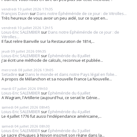
vendredi 10
juillet 2026
17h35
François Davin
sur
Dans notre Éphéméride de ce jour : de Vitrolles...
Très heureux de vous avoir un peu aidé, sur ce sujet en...
vendredi 10
juillet 2026
12h15
Loius-Eric SALEMBIER
sur
Dans notre Éphéméride de ce jour : de
Vitrolles...
Il faut relire Bainville sur la Restauration de 1814,...
jeudi 09
juillet 2026
09h35
Loius-Eric SALEMBIER
sur
Éphéméride du 8 juillet
j'ai écrit une méthode de calculs, reconnue et publiée...
mercredi 08
juillet 2026
13h05
Setadire
sur
Dans le monde et dans notre Pays légal en folie...
A propos de Mélanchon et sa nouvelle France La Nouvelle...
mardi 07
juillet 2026
09h50
Loius-Eric SALEMBIER
sur
Éphéméride du 6 juillet
A Wagram, l'Artillerie (aujourd'hui, ce serait le Génie...
samedi 04
juillet 2026
08h45
Loius-Eric SALEMBIER
sur
Éphéméride du 4 juillet
Le 4 juillet 1776 fut aussi l'indépendance américaine,...
samedi 04
juillet 2026
08h30
Loius-Eric SALEMBIER
sur
Éphéméride du 3 juillet
Le sacre d'Hugues à Noyon inscrivit son règne dans la...