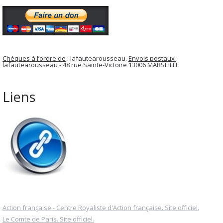
Chèques à l’ordre de
: lafautearousseau.
Envois postaux
:
lafautearousseau - 48 rue Sainte-Victoire 13006 MARSEILLE
Liens
Action française - Centre Royaliste d'Action française. Site officiel.
Le Comte de Paris. Site officiel.