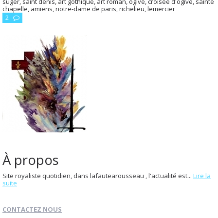
suger
,
saint denis
,
art gothique
,
art roman
,
ogive
,
croisée d'ogive
,
sainte
chapelle
,
amiens
,
notre-dame de paris
,
richelieu
,
lemercier
2
À propos
Site royaliste quotidien, dans lafautearousseau , l'actualité est...
Lire la
suite
CONTACTEZ NOUS