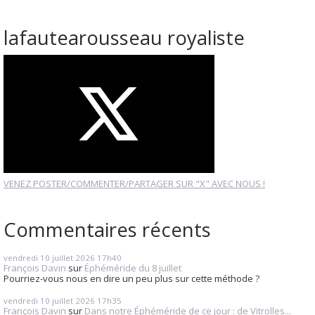
lafautearousseau royaliste
VENEZ POSTER/COMMENTER/PARTAGER SUR "X" AVEC NOUS !
Commentaires récents
vendredi 10
juillet 2026
17h40
François Davin
sur
Éphéméride du 8 juillet
Pourriez-vous nous en dire un peu plus sur cette méthode ?
vendredi 10
juillet 2026
17h35
François Davin
sur
Dans notre Éphéméride de ce jour : de Vitrolles...