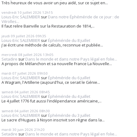
Très heureux de vous avoir un peu aidé, sur ce sujet en...
vendredi 10
juillet 2026
12h15
Loius-Eric SALEMBIER
sur
Dans notre Éphéméride de ce jour : de
Vitrolles...
Il faut relire Bainville sur la Restauration de 1814,...
jeudi 09
juillet 2026
09h35
Loius-Eric SALEMBIER
sur
Éphéméride du 8 juillet
j'ai écrit une méthode de calculs, reconnue et publiée...
mercredi 08
juillet 2026
13h05
Setadire
sur
Dans le monde et dans notre Pays légal en folie...
A propos de Mélanchon et sa nouvelle France La Nouvelle...
mardi 07
juillet 2026
09h50
Loius-Eric SALEMBIER
sur
Éphéméride du 6 juillet
A Wagram, l'Artillerie (aujourd'hui, ce serait le Génie...
samedi 04
juillet 2026
08h45
Loius-Eric SALEMBIER
sur
Éphéméride du 4 juillet
Le 4 juillet 1776 fut aussi l'indépendance américaine,...
samedi 04
juillet 2026
08h30
Loius-Eric SALEMBIER
sur
Éphéméride du 3 juillet
Le sacre d'Hugues à Noyon inscrivit son règne dans la...
mardi 30
juin 2026
21h20
Setadire
sur
Dans le monde et dans notre Pays légal en folie...