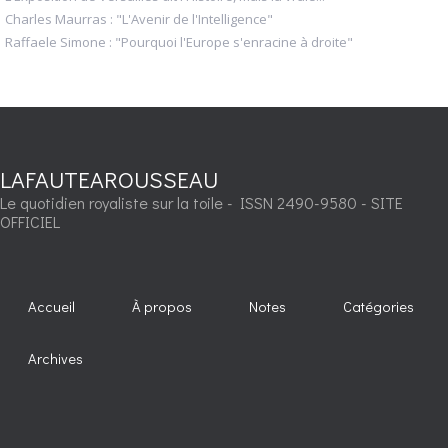
Charles Maurras : "L'Avenir de l'Intelligence"
Raffaele Simone : "Pourquoi l'Europe s'enracine à droite"
LAFAUTEAROUSSEAU
Le quotidien royaliste sur la toile - ISSN 2490-9580 - SITE
OFFICIEL
Accueil
À propos
Notes
Catégories
Archives