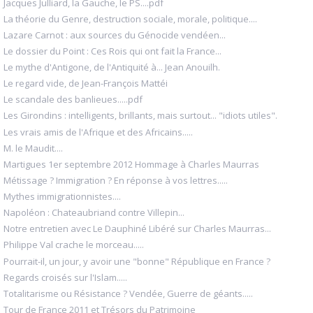
Jacques Julliard, la Gauche, le PS....pdf
La théorie du Genre, destruction sociale, morale, politique....
Lazare Carnot : aux sources du Génocide vendéen...
Le dossier du Point : Ces Rois qui ont fait la France...
Le mythe d'Antigone, de l'Antiquité à... Jean Anouilh.
Le regard vide, de Jean-François Mattéi
Le scandale des banlieues.....pdf
Les Girondins : intelligents, brillants, mais surtout... "idiots utiles".
Les vrais amis de l'Afrique et des Africains.....
M. le Maudit....
Martigues 1er septembre 2012 Hommage à Charles Maurras
Métissage ? Immigration ? En réponse à vos lettres.....
Mythes immigrationnistes....
Napoléon : Chateaubriand contre Villepin...
Notre entretien avec Le Dauphiné Libéré sur Charles Maurras...
Philippe Val crache le morceau.....
Pourrait-il, un jour, y avoir une "bonne" République en France ?
Regards croisés sur l'Islam.....
Totalitarisme ou Résistance ? Vendée, Guerre de géants.....
Tour de France 2011 et Trésors du Patrimoine