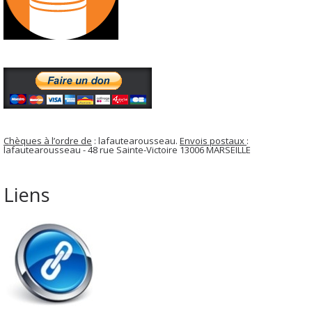
Chèques à l’ordre de
: lafautearousseau.
Envois postaux
:
lafautearousseau - 48 rue Sainte-Victoire 13006 MARSEILLE
Liens