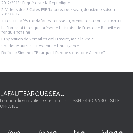
2012/2013 : Enquête sur la République...
2. Vidéos des 8 Cafés FRP/lafautearousseau, deuxième saison,
2011/2012...
1. Les 11 Cafés FRP/lafautearousseau, première saison, 2010/2011...
La France pittoresque présente L'Histoire de France de Bainville en
fondu enchaîné
L'Exposition de Versailles dit l'Histoire, mais la vraie...
Charles Maurras : "L'Avenir de l'Intelligence"
Raffaele Simone : "Pourquoi l'Europe s'enracine à droite"
LAFAUTEAROUSSEAU
Le quotidien royaliste sur la toile - ISSN 2490-9580 - SITE
OFFICIEL
Accueil
À propos
Notes
Catégories