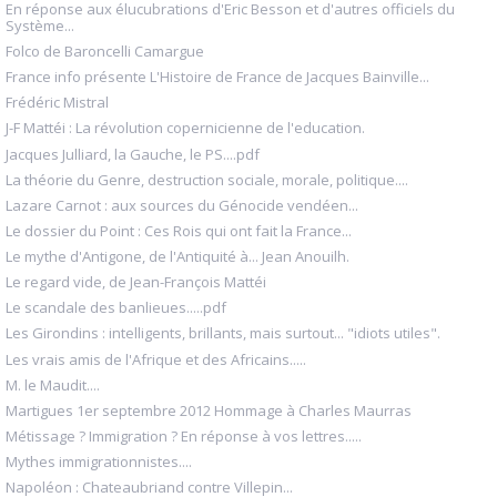
En réponse aux élucubrations d'Eric Besson et d'autres officiels du
Système...
Folco de Baroncelli Camargue
France info présente L'Histoire de France de Jacques Bainville...
Frédéric Mistral
J-F Mattéi : La révolution copernicienne de l'education.
Jacques Julliard, la Gauche, le PS....pdf
La théorie du Genre, destruction sociale, morale, politique....
Lazare Carnot : aux sources du Génocide vendéen...
Le dossier du Point : Ces Rois qui ont fait la France...
Le mythe d'Antigone, de l'Antiquité à... Jean Anouilh.
Le regard vide, de Jean-François Mattéi
Le scandale des banlieues.....pdf
Les Girondins : intelligents, brillants, mais surtout... "idiots utiles".
Les vrais amis de l'Afrique et des Africains.....
M. le Maudit....
Martigues 1er septembre 2012 Hommage à Charles Maurras
Métissage ? Immigration ? En réponse à vos lettres.....
Mythes immigrationnistes....
Napoléon : Chateaubriand contre Villepin...