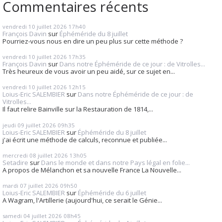
Commentaires récents
vendredi 10
juillet 2026
17h40
François Davin
sur
Éphéméride du 8 juillet
Pourriez-vous nous en dire un peu plus sur cette méthode ?
vendredi 10
juillet 2026
17h35
François Davin
sur
Dans notre Éphéméride de ce jour : de Vitrolles...
Très heureux de vous avoir un peu aidé, sur ce sujet en...
vendredi 10
juillet 2026
12h15
Loius-Eric SALEMBIER
sur
Dans notre Éphéméride de ce jour : de
Vitrolles...
Il faut relire Bainville sur la Restauration de 1814,...
jeudi 09
juillet 2026
09h35
Loius-Eric SALEMBIER
sur
Éphéméride du 8 juillet
j'ai écrit une méthode de calculs, reconnue et publiée...
mercredi 08
juillet 2026
13h05
Setadire
sur
Dans le monde et dans notre Pays légal en folie...
A propos de Mélanchon et sa nouvelle France La Nouvelle...
mardi 07
juillet 2026
09h50
Loius-Eric SALEMBIER
sur
Éphéméride du 6 juillet
A Wagram, l'Artillerie (aujourd'hui, ce serait le Génie...
samedi 04
juillet 2026
08h45