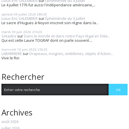
Loius-Eric SALEMBIER
sur
Éphéméride du 4 juillet
Le 4 juillet 1776 fut aussi l'indépendance américaine,...
samedi 04
juillet 2026
08h30
Loius-Eric SALEMBIER
sur
Éphéméride du 3 juillet
Le sacre d'Hugues à Noyon inscrivit son règne dans la...
mardi 30
juin 2026
21h20
Setadire
sur
Dans le monde et dans notre Pays légal en folie...
Qui est cette Laure TOGRAF dont on parle souvent....
mercredi 10
juin 2026
23h25
LABARRIERE
sur
Drapeaux, insignes, emblèmes, objets d'Action...
Vive le Roi
Rechercher
Archives
août 2026
juillet 2026