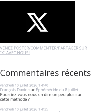
VENEZ POSTER/COMMENTER/PARTAGER SUR
"X" AVEC NOUS !
Commentaires récents
vendredi 10
juillet 2026
17h40
François Davin
sur
Éphéméride du 8 juillet
Pourriez-vous nous en dire un peu plus sur
cette méthode ?
vendredi 10
juillet 2026
17h35