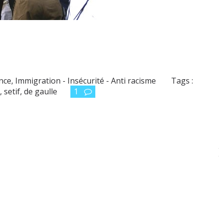
ance
,
Immigration - Insécurité - Anti racisme
Tags :
,
setif
,
de gaulle
1