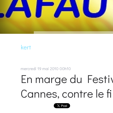
kert
mercredi 19
mai 2010
00h10
En marge du Festiva
Cannes, contre le f