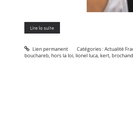
Lire la suite
Lien permanent
Catégories :
Actualité Fr
bouchareb
,
hors la loi
,
lionel luca
,
kert
,
brochand