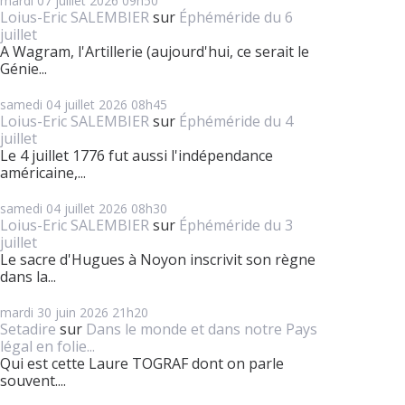
mardi 07
juillet 2026
09h50
Loius-Eric SALEMBIER
sur
Éphéméride du 6
juillet
A Wagram, l'Artillerie (aujourd'hui, ce serait le
Génie...
samedi 04
juillet 2026
08h45
Loius-Eric SALEMBIER
sur
Éphéméride du 4
juillet
Le 4 juillet 1776 fut aussi l'indépendance
américaine,...
samedi 04
juillet 2026
08h30
Loius-Eric SALEMBIER
sur
Éphéméride du 3
juillet
Le sacre d'Hugues à Noyon inscrivit son règne
dans la...
mardi 30
juin 2026
21h20
Setadire
sur
Dans le monde et dans notre Pays
légal en folie...
Qui est cette Laure TOGRAF dont on parle
souvent....