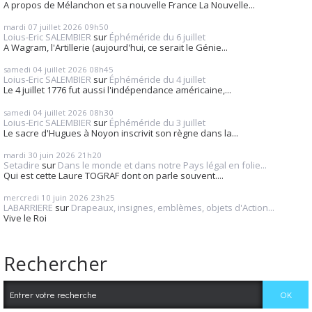
A propos de Mélanchon et sa nouvelle France La Nouvelle...
mardi 07
juillet 2026
09h50
Loius-Eric SALEMBIER
sur
Éphéméride du 6 juillet
A Wagram, l'Artillerie (aujourd'hui, ce serait le Génie...
samedi 04
juillet 2026
08h45
Loius-Eric SALEMBIER
sur
Éphéméride du 4 juillet
Le 4 juillet 1776 fut aussi l'indépendance américaine,...
samedi 04
juillet 2026
08h30
Loius-Eric SALEMBIER
sur
Éphéméride du 3 juillet
Le sacre d'Hugues à Noyon inscrivit son règne dans la...
mardi 30
juin 2026
21h20
Setadire
sur
Dans le monde et dans notre Pays légal en folie...
Qui est cette Laure TOGRAF dont on parle souvent....
mercredi 10
juin 2026
23h25
LABARRIERE
sur
Drapeaux, insignes, emblèmes, objets d'Action...
Vive le Roi
Rechercher