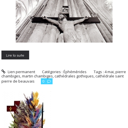
Lire la suite
Lien permanent
Catégories :
Éphémérides
Tags :
4 mai
,
pierre
chambiges
,
martin chambiges
,
cathédrales gothiques
,
cathédrale saint
pierre de beauvais
0