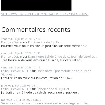
VENEZ POSTER/COMMENTER/PARTAGER SUR "X" AVEC NOUS !
Commentaires récents
vendredi 10
juillet 2026
17h40
François Davin
sur
Éphéméride du 8 juillet
Pourriez-vous nous en dire un peu plus sur cette méthode ?
vendredi 10
juillet 2026
17h35
François Davin
sur
Dans notre Éphéméride de ce jour : de Vitrolles...
Très heureux de vous avoir un peu aidé, sur ce sujet en...
vendredi 10
juillet 2026
12h15
Loius-Eric SALEMBIER
sur
Dans notre Éphéméride de ce jour : de
Vitrolles...
Il faut relire Bainville sur la Restauration de 1814,...
jeudi 09
juillet 2026
09h35
Loius-Eric SALEMBIER
sur
Éphéméride du 8 juillet
j'ai écrit une méthode de calculs, reconnue et publiée...
mercredi 08
juillet 2026
13h05
Setadire
sur
Dans le monde et dans notre Pays légal en folie...