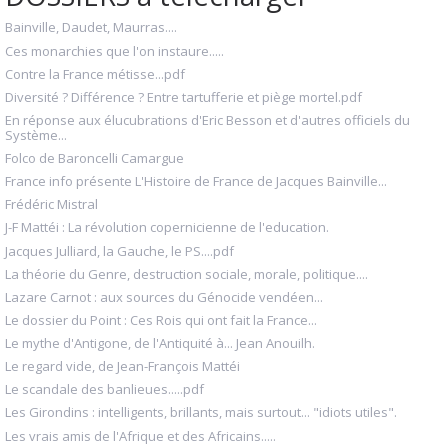
Bainville, Daudet, Maurras....
Ces monarchies que l'on instaure.....
Contre la France métisse...pdf
Diversité ? Différence ? Entre tartufferie et piège mortel.pdf
En réponse aux élucubrations d'Eric Besson et d'autres officiels du
Système...
Folco de Baroncelli Camargue
France info présente L'Histoire de France de Jacques Bainville...
Frédéric Mistral
J-F Mattéi : La révolution copernicienne de l'education.
Jacques Julliard, la Gauche, le PS....pdf
La théorie du Genre, destruction sociale, morale, politique....
Lazare Carnot : aux sources du Génocide vendéen...
Le dossier du Point : Ces Rois qui ont fait la France...
Le mythe d'Antigone, de l'Antiquité à... Jean Anouilh.
Le regard vide, de Jean-François Mattéi
Le scandale des banlieues.....pdf
Les Girondins : intelligents, brillants, mais surtout... "idiots utiles".
Les vrais amis de l'Afrique et des Africains.....