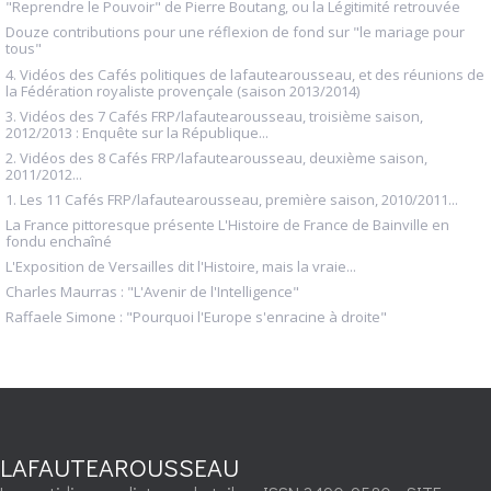
"Reprendre le Pouvoir" de Pierre Boutang, ou la Légitimité retrouvée
Douze contributions pour une réflexion de fond sur "le mariage pour
tous"
4. Vidéos des Cafés politiques de lafautearousseau, et des réunions de
la Fédération royaliste provençale (saison 2013/2014)
3. Vidéos des 7 Cafés FRP/lafautearousseau, troisième saison,
2012/2013 : Enquête sur la République...
2. Vidéos des 8 Cafés FRP/lafautearousseau, deuxième saison,
2011/2012...
1. Les 11 Cafés FRP/lafautearousseau, première saison, 2010/2011...
La France pittoresque présente L'Histoire de France de Bainville en
fondu enchaîné
L'Exposition de Versailles dit l'Histoire, mais la vraie...
Charles Maurras : "L'Avenir de l'Intelligence"
Raffaele Simone : "Pourquoi l'Europe s'enracine à droite"
LAFAUTEAROUSSEAU