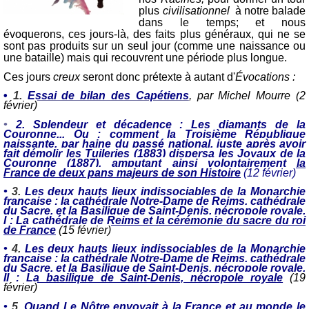
plus
civilisationnel
à notre balade
dans le temps; et nous
évoquerons, ces jours-là, des faits plus généraux, qui ne se
sont pas produits sur un seul jour (comme une naissance ou
une bataille) mais qui recouvrent une période plus longue.
Ces jours
creux
seront donc prétexte à autant d'
Évocations :
•
1.
Essai de bilan des Capétiens
,
par Michel Mourre (
2
février)
•
2.
Splendeur et décadence : Les diamants de la
Couronne... Ou : comment la Troisième République
naissante, par haine du passé national, juste après avoir
fait démolir les Tuileries (1883) dispersa les Joyaux de la
Couronne (1887), amputant ainsi volontairement la
France de deux pans majeurs de son Histoire
(12 février)
•
3.
Les deux hauts lieux indissociables de la Monarchie
française : la cathédrale Notre-Dame de Reims, cathédrale
du Sacre, et la Basilique de Saint-Denis, nécropole royale.
I : La cathédrale de Reims et la cérémonie du sacre du roi
de France
(15 février)
•
4.
Les deux hauts lieux indissociables de la Monarchie
française : la cathédrale Notre-Dame de Reims, cathédrale
du Sacre, et la Basilique de Saint-Denis, nécropole royale.
II : La basilique de Saint-Denis, nécropole royale
(19
février)
•
5.
Quand Le Nôtre envoyait à la France et au monde le