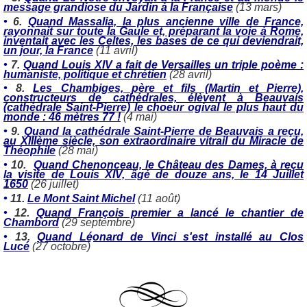
message grandiose du Jardin à la Française
(13 mars)
•
6.
Quand Massalia, la plus ancienne ville de France,
rayonnait sur toute la Gaule et, préparant la voie à Rome,
inventait avec les Celtes, les bases de ce qui deviendrait,
un jour, la France
(11 avril)
•
7.
Quand Louis XIV a fait de Versailles un triple poème :
humaniste, politique et chrétien
(28 avril)
•
8.
Les Chambiges, père et fils (Martin et Pierre),
constructeurs de cathédrales, élèvent à Beauvais
(cathédrale Saint-Pierre) le choeur ogival le plus haut du
monde : 46 mètres 77 !
(4 mai)
•
9.
Quand la cathédrale Saint-Pierre de Beauvais a reçu,
au XIIIème siècle, son extraordinaire vitrail du Miracle de
Théophile
(28 mai)
•
10.
Quand Chenonceau, le Château des Dames, à reçu
la visite de Louis XIV, âgé de douze ans, le 14 Juillet
1650
(26 juillet)
•
11.
Le Mont Saint Michel
(11 août)
•
12.
Quand François premier a lancé le chantier de
Chambord
(29 septembre)
•
13.
Quand Léonard de Vinci s'est installé au Clos
Lucé
(27 octobre)