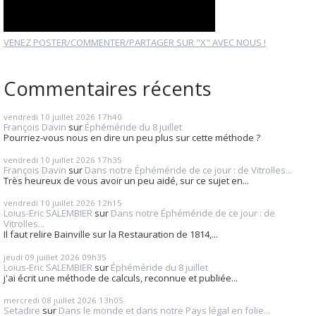
VENEZ POSTER/COMMENTER/PARTAGER SUR "X" AVEC NOUS !
Commentaires récents
vendredi 10
juillet 2026
17h40
François Davin
sur
Éphéméride du 8 juillet
Pourriez-vous nous en dire un peu plus sur cette méthode ?
vendredi 10
juillet 2026
17h35
François Davin
sur
Dans notre Éphéméride de ce jour : de Vitrolles...
Très heureux de vous avoir un peu aidé, sur ce sujet en...
vendredi 10
juillet 2026
12h15
Loius-Eric SALEMBIER
sur
Dans notre Éphéméride de ce jour : de
Vitrolles...
Il faut relire Bainville sur la Restauration de 1814,...
jeudi 09
juillet 2026
09h35
Loius-Eric SALEMBIER
sur
Éphéméride du 8 juillet
j'ai écrit une méthode de calculs, reconnue et publiée...
mercredi 08
juillet 2026
13h05
Setadire
sur
Dans le monde et dans notre Pays légal en folie...