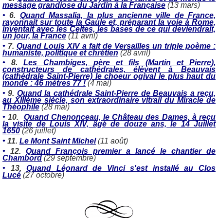
message grandiose du Jardin à la Française
(13 mars)
•
6.
Quand Massalia, la plus ancienne ville de France,
rayonnait sur toute la Gaule et, préparant la voie à Rome,
inventait avec les Celtes, les bases de ce qui deviendrait,
un jour, la France
(11 avril)
•
7.
Quand Louis XIV a fait de Versailles un triple poème :
humaniste, politique et chrétien
(28 avril)
•
8.
Les Chambiges, père et fils (Martin et Pierre),
constructeurs de cathédrales, élèvent à Beauvais
(cathédrale Saint-Pierre) le choeur ogival le plus haut du
monde : 46 mètres 77 !
(4 mai)
•
9.
Quand la cathédrale Saint-Pierre de Beauvais a reçu,
au XIIIème siècle, son extraordinaire vitrail du Miracle de
Théophile
(28 mai)
•
10.
Quand Chenonceau, le Château des Dames, à reçu
la visite de Louis XIV, âgé de douze ans, le 14 Juillet
1650
(26 juillet)
•
11.
Le Mont Saint Michel
(11 août)
•
12.
Quand François premier a lancé le chantier de
Chambord
(29 septembre)
•
13.
Quand Léonard de Vinci s'est installé au Clos
Lucé
(27 octobre)