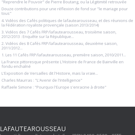
"Reprendre le Pouvoir" de Pierre Boutang, ou la Légitimité retrouvée
Douze contributions pour une réflexion de fond sur "le mariage pour
tous"
4. Vidéos des Cafés politiques de lafautearousseau, et des réunions de
la Fédération royaliste provençale (saison 2013/2014)
3. Vidéos des 7 Cafés FRP/lafautearousseau, troisième saison,
2012/2013 : Enquête sur la République...
2. Vidéos des 8 Cafés FRP/lafautearousseau, deuxième saison,
2011/2012...
1. Les 11 Cafés FRP/lafautearousseau, première saison, 2010/2011...
La France pittoresque présente L'Histoire de France de Bainville en
fondu enchaîné
L'Exposition de Versailles dit l'Histoire, mais la vraie...
Charles Maurras : "L'Avenir de l'Intelligence"
Raffaele Simone : "Pourquoi l'Europe s'enracine à droite"
LAFAUTEAROUSSEAU