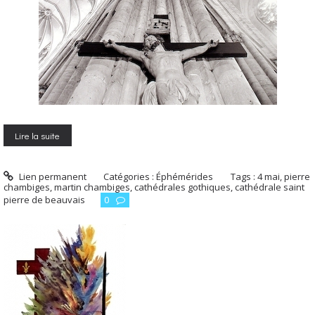
Lire la suite
Lien permanent
Catégories :
Éphémérides
Tags :
4 mai
,
pierre
chambiges
,
martin chambiges
,
cathédrales gothiques
,
cathédrale saint
pierre de beauvais
0