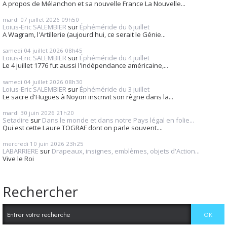
A propos de Mélanchon et sa nouvelle France La Nouvelle...
mardi 07
juillet 2026
09h50
Loius-Eric SALEMBIER
sur
Éphéméride du 6 juillet
A Wagram, l'Artillerie (aujourd'hui, ce serait le Génie...
samedi 04
juillet 2026
08h45
Loius-Eric SALEMBIER
sur
Éphéméride du 4 juillet
Le 4 juillet 1776 fut aussi l'indépendance américaine,...
samedi 04
juillet 2026
08h30
Loius-Eric SALEMBIER
sur
Éphéméride du 3 juillet
Le sacre d'Hugues à Noyon inscrivit son règne dans la...
mardi 30
juin 2026
21h20
Setadire
sur
Dans le monde et dans notre Pays légal en folie...
Qui est cette Laure TOGRAF dont on parle souvent....
mercredi 10
juin 2026
23h25
LABARRIERE
sur
Drapeaux, insignes, emblèmes, objets d'Action...
Vive le Roi
Rechercher