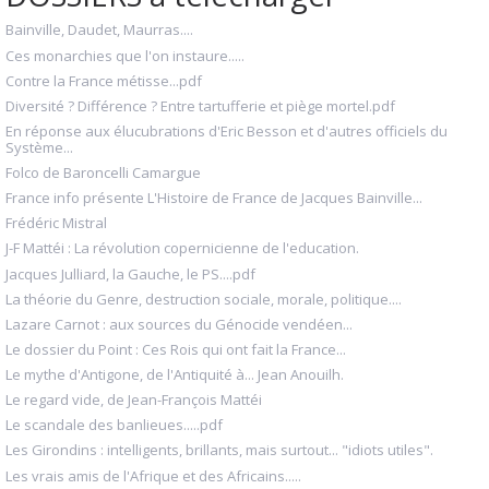
Bainville, Daudet, Maurras....
Ces monarchies que l'on instaure.....
Contre la France métisse...pdf
Diversité ? Différence ? Entre tartufferie et piège mortel.pdf
En réponse aux élucubrations d'Eric Besson et d'autres officiels du
Système...
Folco de Baroncelli Camargue
France info présente L'Histoire de France de Jacques Bainville...
Frédéric Mistral
J-F Mattéi : La révolution copernicienne de l'education.
Jacques Julliard, la Gauche, le PS....pdf
La théorie du Genre, destruction sociale, morale, politique....
Lazare Carnot : aux sources du Génocide vendéen...
Le dossier du Point : Ces Rois qui ont fait la France...
Le mythe d'Antigone, de l'Antiquité à... Jean Anouilh.
Le regard vide, de Jean-François Mattéi
Le scandale des banlieues.....pdf
Les Girondins : intelligents, brillants, mais surtout... "idiots utiles".
Les vrais amis de l'Afrique et des Africains.....