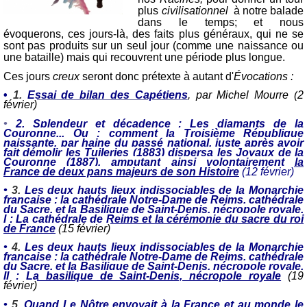
plus
civilisationnel
à notre balade
dans le temps; et nous
évoquerons, ces jours-là, des faits plus généraux, qui ne se
sont pas produits sur un seul jour (comme une naissance ou
une bataille) mais qui recouvrent une période plus longue.
Ces jours
creux
seront donc prétexte à autant d'
Évocations :
•
1.
Essai de bilan des Capétiens
,
par Michel Mourre (
2
février)
•
2.
Splendeur et décadence : Les diamants de la
Couronne... Ou : comment la Troisième République
naissante, par haine du passé national, juste après avoir
fait démolir les Tuileries (1883) dispersa les Joyaux de la
Couronne (1887), amputant ainsi volontairement la
France de deux pans majeurs de son Histoire
(12 février)
•
3.
Les deux hauts lieux indissociables de la Monarchie
française : la cathédrale Notre-Dame de Reims, cathédrale
du Sacre, et la Basilique de Saint-Denis, nécropole royale.
I : La cathédrale de Reims et la cérémonie du sacre du roi
de France
(15 février)
•
4.
Les deux hauts lieux indissociables de la Monarchie
française : la cathédrale Notre-Dame de Reims, cathédrale
du Sacre, et la Basilique de Saint-Denis, nécropole royale.
II : La basilique de Saint-Denis, nécropole royale
(19
février)
•
5.
Quand Le Nôtre envoyait à la France et au monde le