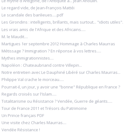
Le mythe d'Antigone, de l'Antiquité à... Jean Anouilh.
Le regard vide, de Jean-François Mattéi
Le scandale des banlieues.....pdf
Les Girondins : intelligents, brillants, mais surtout... "idiots utiles".
Les vrais amis de l'Afrique et des Africains.....
M. le Maudit....
Martigues 1er septembre 2012 Hommage à Charles Maurras
Métissage ? Immigration ? En réponse à vos lettres.....
Mythes immigrationnistes....
Napoléon : Chateaubriand contre Villepin...
Notre entretien avec Le Dauphiné Libéré sur Charles Maurras...
Philippe Val crache le morceau.....
Pourrait-il, un jour, y avoir une "bonne" République en France ?
Regards croisés sur l'Islam.....
Totalitarisme ou Résistance ? Vendée, Guerre de géants.....
Tour de France 2011 et Trésors du Patrimoine
Un Prince français PDF
Une visite chez Charles Maurras....
Vendée Résistance !