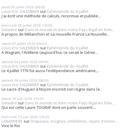
jeudi 09
juillet 2026
09h35
Loius-Eric SALEMBIER
sur
Éphéméride du 8 juillet
j'ai écrit une méthode de calculs, reconnue et publiée...
mercredi 08
juillet 2026
13h05
Setadire
sur
Dans le monde et dans notre Pays légal en folie...
A propos de Mélanchon et sa nouvelle France La Nouvelle...
mardi 07
juillet 2026
09h50
Loius-Eric SALEMBIER
sur
Éphéméride du 6 juillet
A Wagram, l'Artillerie (aujourd'hui, ce serait le Génie...
samedi 04
juillet 2026
08h45
Loius-Eric SALEMBIER
sur
Éphéméride du 4 juillet
Le 4 juillet 1776 fut aussi l'indépendance américaine,...
samedi 04
juillet 2026
08h30
Loius-Eric SALEMBIER
sur
Éphéméride du 3 juillet
Le sacre d'Hugues à Noyon inscrivit son règne dans la...
mardi 30
juin 2026
21h20
Setadire
sur
Dans le monde et dans notre Pays légal en folie...
Qui est cette Laure TOGRAF dont on parle souvent....
mercredi 10
juin 2026
23h25
LABARRIERE
sur
Drapeaux, insignes, emblèmes, objets d'Action...
Vive le Roi