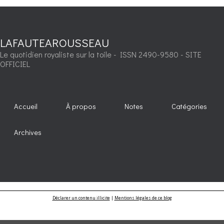
LAFAUTEAROUSSEAU
Le quotidien royaliste sur la toile - ISSN 2490-9580 - SITE
OFFICIEL
Accueil
À propos
Notes
Catégories
Archives
Déclarer un contenu illicite
|
Mentions légales de ce blog