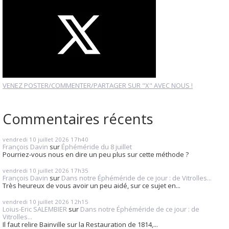
VENEZ POSTER/COMMENTER/PARTAGER SUR "X" AVEC NOUS !
Commentaires récents
vendredi 10
juillet 2026
17h40
François Davin
sur
Éphéméride du 8 juillet
Pourriez-vous nous en dire un peu plus sur cette méthode ?
vendredi 10
juillet 2026
17h35
François Davin
sur
Dans notre Éphéméride de ce jour : de Vitrolles...
Très heureux de vous avoir un peu aidé, sur ce sujet en...
vendredi 10
juillet 2026
12h15
Loius-Eric SALEMBIER
sur
Dans notre Éphéméride de ce jour : de
Vitrolles...
Il faut relire Bainville sur la Restauration de 1814,...