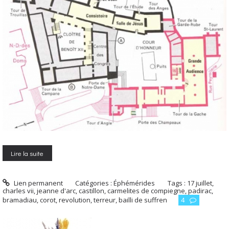
Lire la suite
Lien permanent
Catégories :
Éphémérides
Tags :
17 juillet
,
charles vii
,
jeanne d'arc
,
castillon
,
carmelites de compiegne
,
padirac
,
bramadiau
,
corot
,
revolution
,
terreur
,
bailli de suffren
4