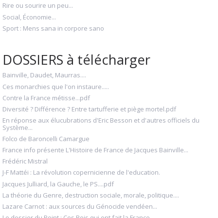
Rire ou sourire un peu...
Social, Économie...
Sport : Mens sana in corpore sano
DOSSIERS à télécharger
Bainville, Daudet, Maurras....
Ces monarchies que l'on instaure.....
Contre la France métisse...pdf
Diversité ? Différence ? Entre tartufferie et piège mortel.pdf
En réponse aux élucubrations d'Eric Besson et d'autres officiels du
Système...
Folco de Baroncelli Camargue
France info présente L'Histoire de France de Jacques Bainville...
Frédéric Mistral
J-F Mattéi : La révolution copernicienne de l'education.
Jacques Julliard, la Gauche, le PS....pdf
La théorie du Genre, destruction sociale, morale, politique....
Lazare Carnot : aux sources du Génocide vendéen...
Le dossier du Point : Ces Rois qui ont fait la France...