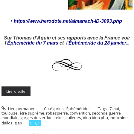
• https://www.herodote.net/almanach-ID-3093.php
Sur Thomas d'Aquin et ses rapports avec la France voir
l'
Éphéméride du 7 mars
et
l'
É
phéméride du 28 janvier
...
Lire la suite
Lien permanent
Catégories :
Éphémérides
Tags :
7 mai
,
toulouse
,
être suprême
,
robespierre
,
convention
,
seconde guerre
mondiale
,
gorges du verdon
,
reims
,
tuileries
,
dien bien phu
,
indochine
,
dalloz
,
giap
0