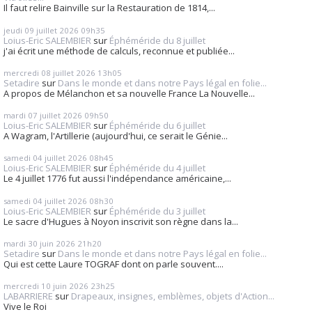
Il faut relire Bainville sur la Restauration de 1814,...
jeudi 09
juillet 2026
09h35
Loius-Eric SALEMBIER
sur
Éphéméride du 8 juillet
j'ai écrit une méthode de calculs, reconnue et publiée...
mercredi 08
juillet 2026
13h05
Setadire
sur
Dans le monde et dans notre Pays légal en folie...
A propos de Mélanchon et sa nouvelle France La Nouvelle...
mardi 07
juillet 2026
09h50
Loius-Eric SALEMBIER
sur
Éphéméride du 6 juillet
A Wagram, l'Artillerie (aujourd'hui, ce serait le Génie...
samedi 04
juillet 2026
08h45
Loius-Eric SALEMBIER
sur
Éphéméride du 4 juillet
Le 4 juillet 1776 fut aussi l'indépendance américaine,...
samedi 04
juillet 2026
08h30
Loius-Eric SALEMBIER
sur
Éphéméride du 3 juillet
Le sacre d'Hugues à Noyon inscrivit son règne dans la...
mardi 30
juin 2026
21h20
Setadire
sur
Dans le monde et dans notre Pays légal en folie...
Qui est cette Laure TOGRAF dont on parle souvent....
mercredi 10
juin 2026
23h25
LABARRIERE
sur
Drapeaux, insignes, emblèmes, objets d'Action...
Vive le Roi