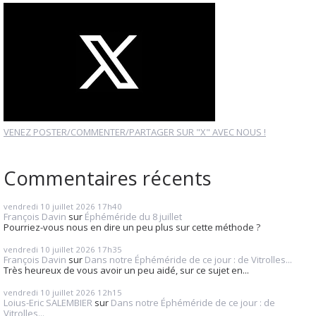
VENEZ POSTER/COMMENTER/PARTAGER SUR "X" AVEC NOUS !
Commentaires récents
vendredi 10
juillet 2026
17h40
François Davin
sur
Éphéméride du 8 juillet
Pourriez-vous nous en dire un peu plus sur cette méthode ?
vendredi 10
juillet 2026
17h35
François Davin
sur
Dans notre Éphéméride de ce jour : de Vitrolles...
Très heureux de vous avoir un peu aidé, sur ce sujet en...
vendredi 10
juillet 2026
12h15
Loius-Eric SALEMBIER
sur
Dans notre Éphéméride de ce jour : de
Vitrolles...