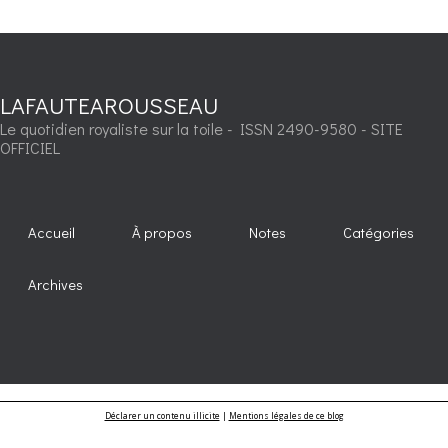
LAFAUTEAROUSSEAU
Le quotidien royaliste sur la toile - ISSN 2490-9580 - SITE
OFFICIEL
Accueil
À propos
Notes
Catégories
Archives
Déclarer un contenu illicite
|
Mentions légales de ce blog