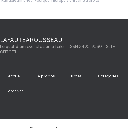
Raffaele Simone : "Pourquoi l'Europe s'enracine à droite"
LAFAUTEAROUSSEAU
Le quotidien royaliste sur la toile - ISSN 2490-9580 - SITE
OFFICIEL
Accueil
À propos
Notes
Catégories
Archives