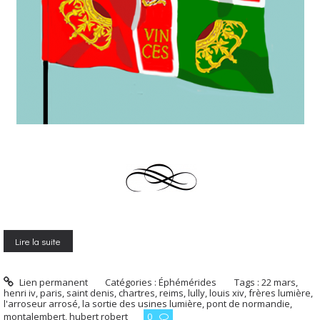
Lire la suite
Lien permanent
Catégories :
Éphémérides
Tags :
22 mars
,
henri iv
,
paris
,
saint denis
,
chartres
,
reims
,
lully
,
louis xiv
,
frères lumière
,
l'arroseur arrosé
,
la sortie des usines lumière
,
pont de normandie
,
montalembert
,
hubert robert
0