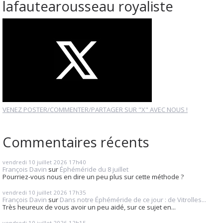
lafautearousseau royaliste
VENEZ POSTER/COMMENTER/PARTAGER SUR "X" AVEC NOUS !
Commentaires récents
vendredi 10
juillet 2026
17h40
François Davin
sur
Éphéméride du 8 juillet
Pourriez-vous nous en dire un peu plus sur cette méthode ?
vendredi 10
juillet 2026
17h35
François Davin
sur
Dans notre Éphéméride de ce jour : de Vitrolles...
Très heureux de vous avoir un peu aidé, sur ce sujet en...
vendredi 10
juillet 2026
12h15