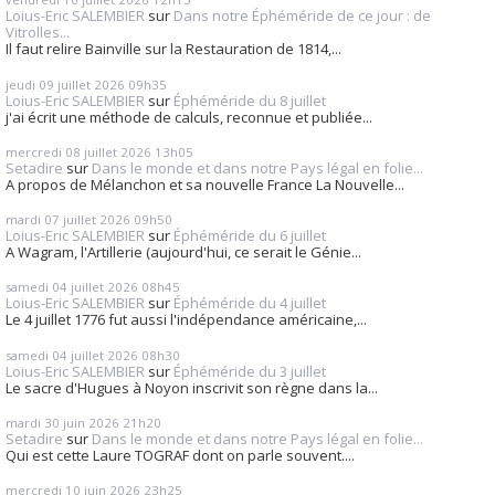
Loius-Eric SALEMBIER
sur
Dans notre Éphéméride de ce jour : de
Vitrolles...
Il faut relire Bainville sur la Restauration de 1814,...
jeudi 09
juillet 2026
09h35
Loius-Eric SALEMBIER
sur
Éphéméride du 8 juillet
j'ai écrit une méthode de calculs, reconnue et publiée...
mercredi 08
juillet 2026
13h05
Setadire
sur
Dans le monde et dans notre Pays légal en folie...
A propos de Mélanchon et sa nouvelle France La Nouvelle...
mardi 07
juillet 2026
09h50
Loius-Eric SALEMBIER
sur
Éphéméride du 6 juillet
A Wagram, l'Artillerie (aujourd'hui, ce serait le Génie...
samedi 04
juillet 2026
08h45
Loius-Eric SALEMBIER
sur
Éphéméride du 4 juillet
Le 4 juillet 1776 fut aussi l'indépendance américaine,...
samedi 04
juillet 2026
08h30
Loius-Eric SALEMBIER
sur
Éphéméride du 3 juillet
Le sacre d'Hugues à Noyon inscrivit son règne dans la...
mardi 30
juin 2026
21h20
Setadire
sur
Dans le monde et dans notre Pays légal en folie...
Qui est cette Laure TOGRAF dont on parle souvent....
mercredi 10
juin 2026
23h25