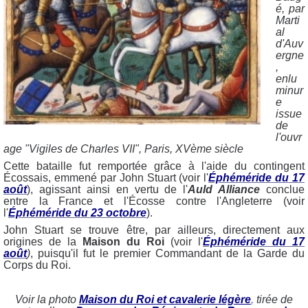
é, par
Marti
al
d'Auv
ergne
,
enlu
minur
e
issue
de
l'ouvr
age "Vigiles de Charles VII", Paris, XVème siècle
Cette bataille fut remportée grâce à l'aide du contingent
Écossais, emmené par John Stuart (voir l'
Éphéméride du 17
août
), agissant ainsi en vertu de l'
Auld Alliance
conclue
entre la France et l'Écosse contre l'Angleterre (voir
l'
Éphéméride du 23 octobre
).
John Stuart se trouve être, par ailleurs, directement aux
origines de la
Maison du Roi
(voir l'
Éphéméride du 17
août
)
, puisqu'il fut le premier Commandant de la Garde du
Corps du Roi.
Voir la photo
Maison du Roi et cavalerie légère
,
tirée de