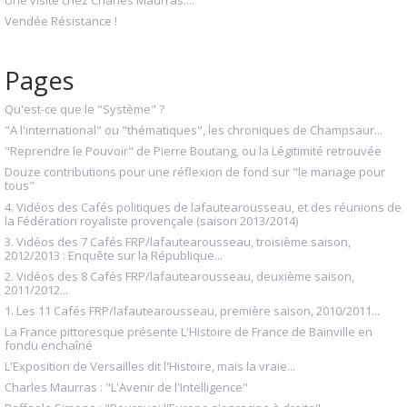
Une visite chez Charles Maurras....
Vendée Résistance !
Pages
Qu'est-ce que le "Système" ?
"A l'international" ou "thématiques", les chroniques de Champsaur...
"Reprendre le Pouvoir" de Pierre Boutang, ou la Légitimité retrouvée
Douze contributions pour une réflexion de fond sur "le mariage pour
tous"
4. Vidéos des Cafés politiques de lafautearousseau, et des réunions de
la Fédération royaliste provençale (saison 2013/2014)
3. Vidéos des 7 Cafés FRP/lafautearousseau, troisième saison,
2012/2013 : Enquête sur la République...
2. Vidéos des 8 Cafés FRP/lafautearousseau, deuxième saison,
2011/2012...
1. Les 11 Cafés FRP/lafautearousseau, première saison, 2010/2011...
La France pittoresque présente L'Histoire de France de Bainville en
fondu enchaîné
L'Exposition de Versailles dit l'Histoire, mais la vraie...
Charles Maurras : "L'Avenir de l'Intelligence"