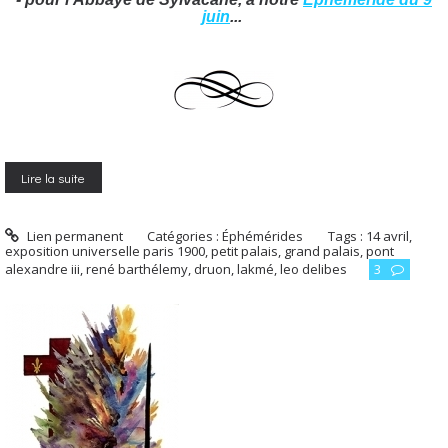
juin
...
Lire la suite
Lien permanent
Catégories :
Éphémérides
Tags :
14 avril
,
exposition universelle paris 1900
,
petit palais
,
grand palais
,
pont
alexandre iii
,
rené barthélemy
,
druon
,
lakmé
,
leo delibes
3