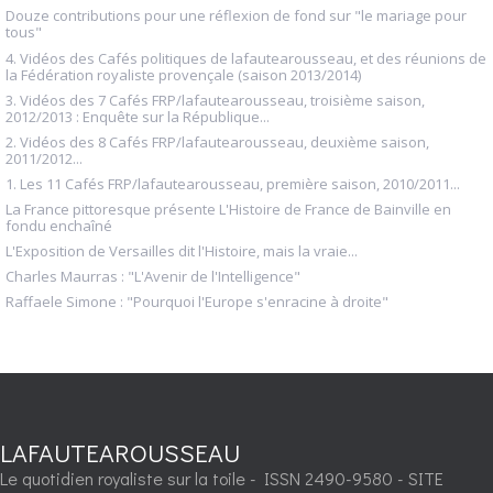
Douze contributions pour une réflexion de fond sur "le mariage pour
tous"
4. Vidéos des Cafés politiques de lafautearousseau, et des réunions de
la Fédération royaliste provençale (saison 2013/2014)
3. Vidéos des 7 Cafés FRP/lafautearousseau, troisième saison,
2012/2013 : Enquête sur la République...
2. Vidéos des 8 Cafés FRP/lafautearousseau, deuxième saison,
2011/2012...
1. Les 11 Cafés FRP/lafautearousseau, première saison, 2010/2011...
La France pittoresque présente L'Histoire de France de Bainville en
fondu enchaîné
L'Exposition de Versailles dit l'Histoire, mais la vraie...
Charles Maurras : "L'Avenir de l'Intelligence"
Raffaele Simone : "Pourquoi l'Europe s'enracine à droite"
LAFAUTEAROUSSEAU
Le quotidien royaliste sur la toile - ISSN 2490-9580 - SITE