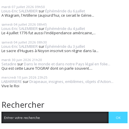
mardi 07
juillet 2026
09h50
Loius-Eric SALEMBIER
sur
Éphéméride du 6 juillet
A Wagram, l'Artillerie (aujourd'hui, ce serait le Génie...
samedi 04
juillet 2026
08h45
Loius-Eric SALEMBIER
sur
Éphéméride du 4 juillet
Le 4 juillet 1776 fut aussi l'indépendance américaine,...
samedi 04
juillet 2026
08h30
Loius-Eric SALEMBIER
sur
Éphéméride du 3 juillet
Le sacre d'Hugues à Noyon inscrivit son règne dans la...
mardi 30
juin 2026
21h20
Setadire
sur
Dans le monde et dans notre Pays légal en folie...
Qui est cette Laure TOGRAF dont on parle souvent....
mercredi 10
juin 2026
23h25
LABARRIERE
sur
Drapeaux, insignes, emblèmes, objets d'Action...
Vive le Roi
Rechercher