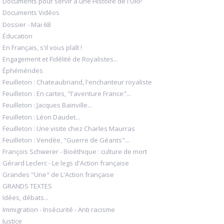
Documents pour servir à une Histoire de l'URP
Documents Vidéos
Dossier - Mai 68
Éducation
En Français, s'il vous plaît !
Engagement et Fidélité de Royalistes...
Éphémérides
Feuilleton : Chateaubriand, l'enchanteur royaliste
Feuilleton : En cartes, "l'aventure France"...
Feuilleton : Jacques Bainville...
Feuilleton : Léon Daudet...
Feuilleton : Une visite chez Charles Maurras
Feuilleton : Vendée, "Guerre de Géants"...
François Schwerer - Bioéthique : culture de mort
Gérard Leclerc - Le legs d'Action française
Grandes "Une" de L'Action française
GRANDS TEXTES
Idées, débats...
Immigration - Insécurité - Anti racisme
Justice