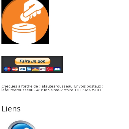
Chèques à l’ordre de
: lafautearousseau.
Envois postaux
:
lafautearousseau - 48 rue Sainte-Victoire 13006 MARSEILLE
Liens