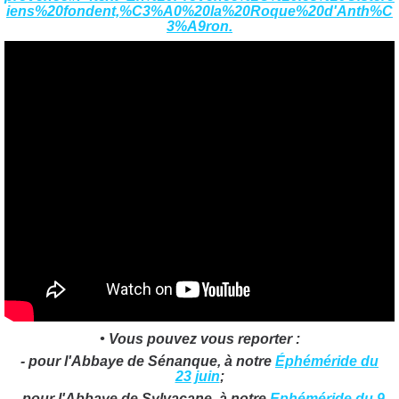
iens%20fondent,%C3%A0%20la%20Roque%20d'Anth%C
3%A9ron.
• Vous pouvez vous reporter :
- pour l'Abbaye de Sénanque, à notre
Éphéméride du
23
juin
;
- pour l'Abbaye de Sylvacane, à notre
Ephéméride du 9