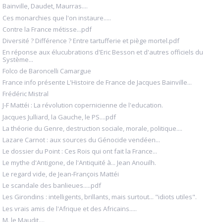
Bainville, Daudet, Maurras....
Ces monarchies que l'on instaure.....
Contre la France métisse...pdf
Diversité ? Différence ? Entre tartufferie et piège mortel.pdf
En réponse aux élucubrations d'Eric Besson et d'autres officiels du
Système...
Folco de Baroncelli Camargue
France info présente L'Histoire de France de Jacques Bainville...
Frédéric Mistral
J-F Mattéi : La révolution copernicienne de l'education.
Jacques Julliard, la Gauche, le PS....pdf
La théorie du Genre, destruction sociale, morale, politique....
Lazare Carnot : aux sources du Génocide vendéen...
Le dossier du Point : Ces Rois qui ont fait la France...
Le mythe d'Antigone, de l'Antiquité à... Jean Anouilh.
Le regard vide, de Jean-François Mattéi
Le scandale des banlieues.....pdf
Les Girondins : intelligents, brillants, mais surtout... "idiots utiles".
Les vrais amis de l'Afrique et des Africains.....
M. le Maudit....