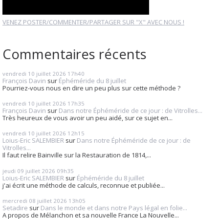
VENEZ POSTER/COMMENTER/PARTAGER SUR "X" AVEC NOUS !
Commentaires récents
vendredi 10
juillet 2026
17h40
François Davin
sur
Éphéméride du 8 juillet
Pourriez-vous nous en dire un peu plus sur cette méthode ?
vendredi 10
juillet 2026
17h35
François Davin
sur
Dans notre Éphéméride de ce jour : de Vitrolles...
Très heureux de vous avoir un peu aidé, sur ce sujet en...
vendredi 10
juillet 2026
12h15
Loius-Eric SALEMBIER
sur
Dans notre Éphéméride de ce jour : de
Vitrolles...
Il faut relire Bainville sur la Restauration de 1814,...
jeudi 09
juillet 2026
09h35
Loius-Eric SALEMBIER
sur
Éphéméride du 8 juillet
j'ai écrit une méthode de calculs, reconnue et publiée...
mercredi 08
juillet 2026
13h05
Setadire
sur
Dans le monde et dans notre Pays légal en folie...
A propos de Mélanchon et sa nouvelle France La Nouvelle...