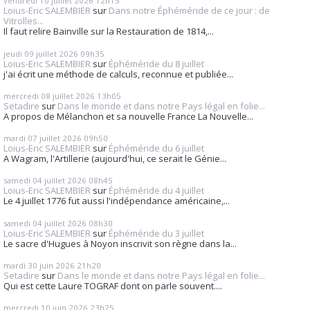
vendredi 10
juillet 2026
12h15
Loius-Eric SALEMBIER
sur
Dans notre Éphéméride de ce jour : de
Vitrolles...
Il faut relire Bainville sur la Restauration de 1814,...
jeudi 09
juillet 2026
09h35
Loius-Eric SALEMBIER
sur
Éphéméride du 8 juillet
j'ai écrit une méthode de calculs, reconnue et publiée...
mercredi 08
juillet 2026
13h05
Setadire
sur
Dans le monde et dans notre Pays légal en folie...
A propos de Mélanchon et sa nouvelle France La Nouvelle...
mardi 07
juillet 2026
09h50
Loius-Eric SALEMBIER
sur
Éphéméride du 6 juillet
A Wagram, l'Artillerie (aujourd'hui, ce serait le Génie...
samedi 04
juillet 2026
08h45
Loius-Eric SALEMBIER
sur
Éphéméride du 4 juillet
Le 4 juillet 1776 fut aussi l'indépendance américaine,...
samedi 04
juillet 2026
08h30
Loius-Eric SALEMBIER
sur
Éphéméride du 3 juillet
Le sacre d'Hugues à Noyon inscrivit son règne dans la...
mardi 30
juin 2026
21h20
Setadire
sur
Dans le monde et dans notre Pays légal en folie...
Qui est cette Laure TOGRAF dont on parle souvent....
mercredi 10
juin 2026
23h25