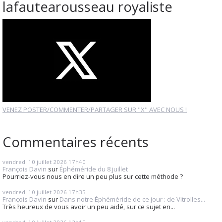
lafautearousseau royaliste
VENEZ POSTER/COMMENTER/PARTAGER SUR "X" AVEC NOUS !
Commentaires récents
vendredi 10
juillet 2026
17h40
François Davin
sur
Éphéméride du 8 juillet
Pourriez-vous nous en dire un peu plus sur cette méthode ?
vendredi 10
juillet 2026
17h35
François Davin
sur
Dans notre Éphéméride de ce jour : de Vitrolles...
Très heureux de vous avoir un peu aidé, sur ce sujet en...