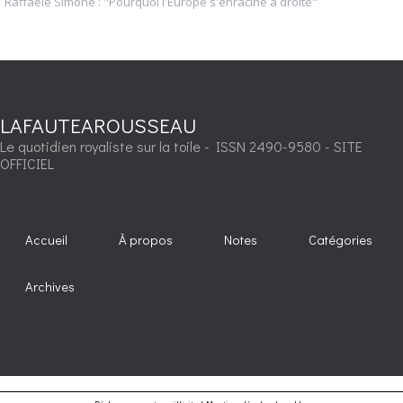
Raffaele Simone : "Pourquoi l'Europe s'enracine à droite"
LAFAUTEAROUSSEAU
Le quotidien royaliste sur la toile - ISSN 2490-9580 - SITE
OFFICIEL
Accueil
À propos
Notes
Catégories
Archives