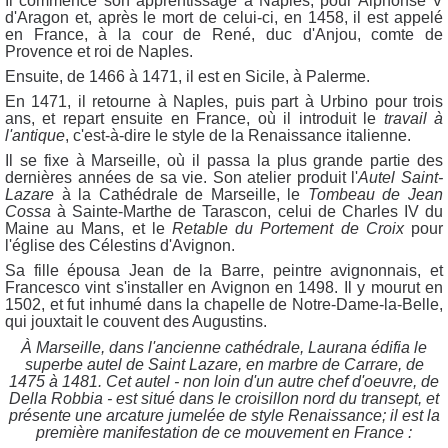
Il commence son apprentissage à Naples, pour Alphonse V
d'Aragon et, après le mort de celui-ci, en 1458, il est appelé
en France, à la cour de René, duc d'Anjou, comte de
Provence et roi de Naples.
Ensuite, de 1466 à 1471, il est en Sicile, à Palerme.
En 1471, il retourne à Naples, puis part à Urbino pour trois
ans, et repart ensuite en France, où il introduit le
travail à
l'antique
, c'est-à-dire le style de la Renaissance italienne.
Il se fixe à Marseille, où il passa la plus grande partie des
dernières années de sa vie. Son atelier produit l'
Autel Saint-
Lazare
à la Cathédrale de Marseille, le
Tombeau de Jean
Cossa
à Sainte-Marthe de Tarascon, celui de Charles IV du
Maine au Mans, et le
Retable du Portement de Croix
pour
l'église des Célestins d'Avignon.
Sa fille épousa Jean de la Barre, peintre avignonnais, et
Francesco vint s'installer en Avignon en 1498. Il y mourut en
1502, et fut inhumé dans la chapelle de Notre-Dame-la-Belle,
qui jouxtait le couvent des Augustins.
À Marseille, dans l'ancienne cathédrale, Laurana édifia le
superbe autel de Saint Lazare, en marbre de Carrare, de
1475 à 1481. Cet autel - non loin d'un autre chef d'oeuvre, de
Della Robbia - est situé dans le croisillon nord du transept, et
présente une arcature jumelée de style Renaissance; il est la
première manifestation de ce mouvement en France :