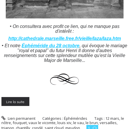
•
On consultera avec profit
ce lien, qui ne manque pas
d'intérêt :
http://cathedrale.marseille.free.fr/vieille/laza/laza.htm
•
Et notre
Éphéméride du 28 octobre
, qui évoque le mariage
"royal et papal" du futur Henri II donne d'autres
renseignements sur cette splendeur mutilée qu'est la Vieille
Major de Marseille...
Lire la suite
Lien permanent
Catégories :
Éphémérides
Tags :
12 mars
,
le
nôtre
,
fouquet
,
vaux le vicomte
,
louis xiv
,
le vau
,
le brun
,
versailles
,
trianon
,
chantilly
,
condé
,
saint cloud
,
meudon
1