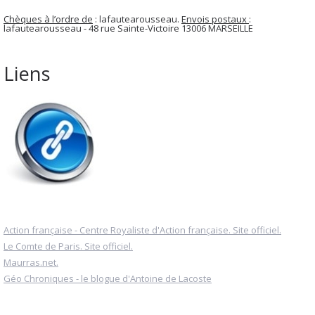
Chèques à l’ordre de
: lafautearousseau.
Envois postaux
:
lafautearousseau - 48 rue Sainte-Victoire 13006 MARSEILLE
Liens
Action française - Centre Royaliste d'Action française. Site officiel.
Le Comte de Paris. Site officiel.
Maurras.net.
Géo Chroniques - le blogue d'Antoine de Lacoste