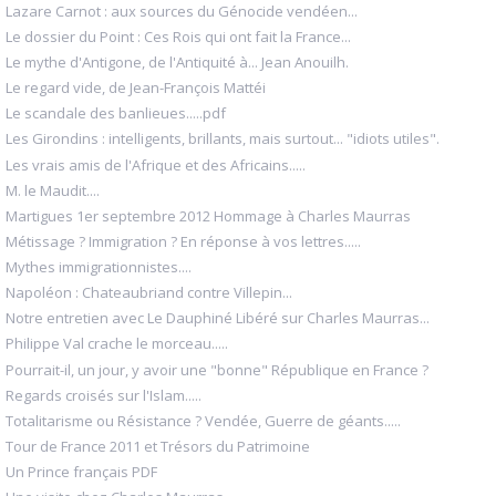
Lazare Carnot : aux sources du Génocide vendéen...
Le dossier du Point : Ces Rois qui ont fait la France...
Le mythe d'Antigone, de l'Antiquité à... Jean Anouilh.
Le regard vide, de Jean-François Mattéi
Le scandale des banlieues.....pdf
Les Girondins : intelligents, brillants, mais surtout... "idiots utiles".
Les vrais amis de l'Afrique et des Africains.....
M. le Maudit....
Martigues 1er septembre 2012 Hommage à Charles Maurras
Métissage ? Immigration ? En réponse à vos lettres.....
Mythes immigrationnistes....
Napoléon : Chateaubriand contre Villepin...
Notre entretien avec Le Dauphiné Libéré sur Charles Maurras...
Philippe Val crache le morceau.....
Pourrait-il, un jour, y avoir une "bonne" République en France ?
Regards croisés sur l'Islam.....
Totalitarisme ou Résistance ? Vendée, Guerre de géants.....
Tour de France 2011 et Trésors du Patrimoine
Un Prince français PDF