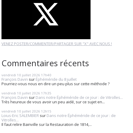
VENEZ POSTER/COMMENTER/PARTAGER SUR "X" AVEC NOUS !
Commentaires récents
vendredi 10
juillet 2026
17h40
François Davin
sur
Éphéméride du 8 juillet
Pourriez-vous nous en dire un peu plus sur cette méthode ?
vendredi 10
juillet 2026
17h35
François Davin
sur
Dans notre Éphéméride de ce jour : de Vitrolles...
Très heureux de vous avoir un peu aidé, sur ce sujet en...
vendredi 10
juillet 2026
12h15
Loius-Eric SALEMBIER
sur
Dans notre Éphéméride de ce jour : de
Vitrolles...
Il faut relire Bainville sur la Restauration de 1814,...