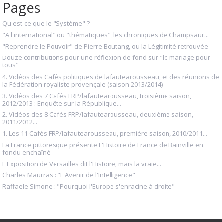
Pages
Qu'est-ce que le "Système" ?
"A l'international" ou "thématiques", les chroniques de Champsaur...
"Reprendre le Pouvoir" de Pierre Boutang, ou la Légitimité retrouvée
Douze contributions pour une réflexion de fond sur "le mariage pour
tous"
4. Vidéos des Cafés politiques de lafautearousseau, et des réunions de
la Fédération royaliste provençale (saison 2013/2014)
3. Vidéos des 7 Cafés FRP/lafautearousseau, troisième saison,
2012/2013 : Enquête sur la République...
2. Vidéos des 8 Cafés FRP/lafautearousseau, deuxième saison,
2011/2012...
1. Les 11 Cafés FRP/lafautearousseau, première saison, 2010/2011...
La France pittoresque présente L'Histoire de France de Bainville en
fondu enchaîné
L'Exposition de Versailles dit l'Histoire, mais la vraie...
Charles Maurras : "L'Avenir de l'Intelligence"
Raffaele Simone : "Pourquoi l'Europe s'enracine à droite"