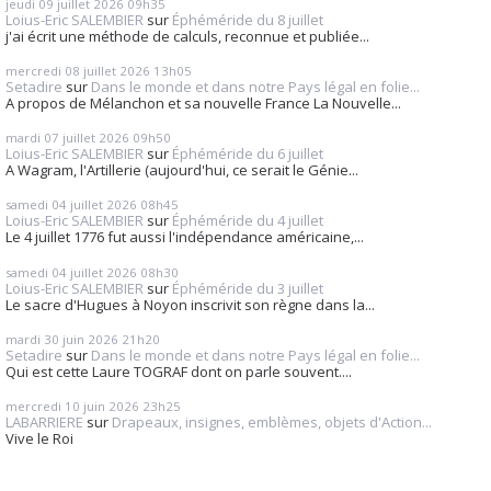
jeudi 09
juillet 2026
09h35
Loius-Eric SALEMBIER
sur
Éphéméride du 8 juillet
j'ai écrit une méthode de calculs, reconnue et publiée...
mercredi 08
juillet 2026
13h05
Setadire
sur
Dans le monde et dans notre Pays légal en folie...
A propos de Mélanchon et sa nouvelle France La Nouvelle...
mardi 07
juillet 2026
09h50
Loius-Eric SALEMBIER
sur
Éphéméride du 6 juillet
A Wagram, l'Artillerie (aujourd'hui, ce serait le Génie...
samedi 04
juillet 2026
08h45
Loius-Eric SALEMBIER
sur
Éphéméride du 4 juillet
Le 4 juillet 1776 fut aussi l'indépendance américaine,...
samedi 04
juillet 2026
08h30
Loius-Eric SALEMBIER
sur
Éphéméride du 3 juillet
Le sacre d'Hugues à Noyon inscrivit son règne dans la...
mardi 30
juin 2026
21h20
Setadire
sur
Dans le monde et dans notre Pays légal en folie...
Qui est cette Laure TOGRAF dont on parle souvent....
mercredi 10
juin 2026
23h25
LABARRIERE
sur
Drapeaux, insignes, emblèmes, objets d'Action...
Vive le Roi