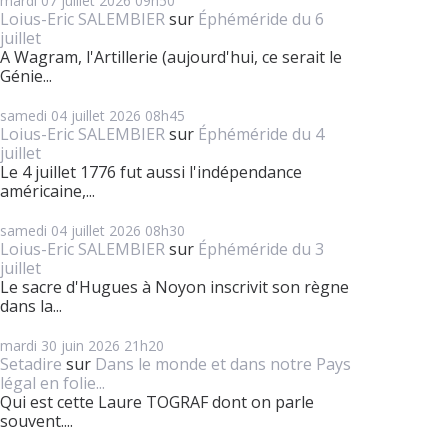
mardi 07
juillet 2026
09h50
Loius-Eric SALEMBIER
sur
Éphéméride du 6
juillet
A Wagram, l'Artillerie (aujourd'hui, ce serait le
Génie...
samedi 04
juillet 2026
08h45
Loius-Eric SALEMBIER
sur
Éphéméride du 4
juillet
Le 4 juillet 1776 fut aussi l'indépendance
américaine,...
samedi 04
juillet 2026
08h30
Loius-Eric SALEMBIER
sur
Éphéméride du 3
juillet
Le sacre d'Hugues à Noyon inscrivit son règne
dans la...
mardi 30
juin 2026
21h20
Setadire
sur
Dans le monde et dans notre Pays
légal en folie...
Qui est cette Laure TOGRAF dont on parle
souvent....