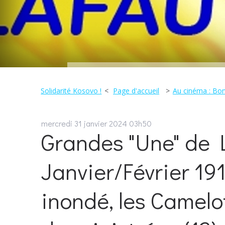
Solidarité Kosovo !
Page d'accueil
Au cinéma : Bon
mercredi 31
janvier 2024
03h50
Grandes "Une" de L
Janvier/Février 19
inondé, les Camelo