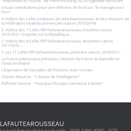
"Reprendre le Pouvoir" de Pierre Boutang, ou la Légitimité retrouvée
Douze contributions pour une réflexion de fond sur "le mariage pour
tous"
4. Vidéos des Cafés politiques de lafautearousseau, et des réunions de
la Fédération royaliste provençale (saison 2013/2014)
3. Vidéos des 7 Cafés FRP/lafautearousseau, troisième saison,
2012/2013 : Enquête sur la République...
2. Vidéos des 8 Cafés FRP/lafautearousseau, deuxième saison,
2011/2012...
1. Les 11 Cafés FRP/lafautearousseau, première saison, 2010/2011...
La France pittoresque présente L'Histoire de France de Bainville en
fondu enchaîné
L'Exposition de Versailles dit l'Histoire, mais la vraie...
Charles Maurras : "L'Avenir de l'Intelligence"
Raffaele Simone : "Pourquoi l'Europe s'enracine à droite"
LAFAUTEAROUSSEAU
Le quotidien royaliste sur la toile - ISSN 2490-9580 - SITE