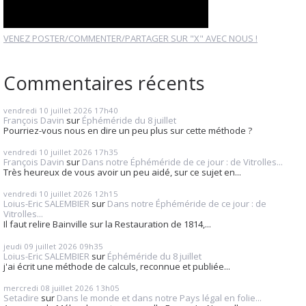
VENEZ POSTER/COMMENTER/PARTAGER SUR "X" AVEC NOUS !
Commentaires récents
vendredi 10
juillet 2026
17h40
François Davin
sur
Éphéméride du 8 juillet
Pourriez-vous nous en dire un peu plus sur cette méthode ?
vendredi 10
juillet 2026
17h35
François Davin
sur
Dans notre Éphéméride de ce jour : de Vitrolles...
Très heureux de vous avoir un peu aidé, sur ce sujet en...
vendredi 10
juillet 2026
12h15
Loius-Eric SALEMBIER
sur
Dans notre Éphéméride de ce jour : de
Vitrolles...
Il faut relire Bainville sur la Restauration de 1814,...
jeudi 09
juillet 2026
09h35
Loius-Eric SALEMBIER
sur
Éphéméride du 8 juillet
j'ai écrit une méthode de calculs, reconnue et publiée...
mercredi 08
juillet 2026
13h05
Setadire
sur
Dans le monde et dans notre Pays légal en folie...