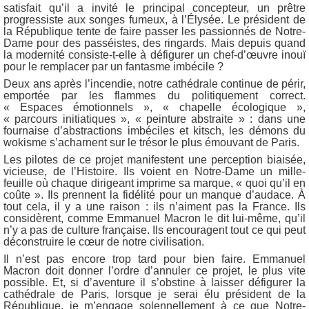
satisfait qu’il a invité le principal concepteur, un prêtre
progressiste aux songes fumeux, à l’Élysée. Le président de
la République tente de faire passer les passionnés de Notre-
Dame pour des passéistes, des ringards. Mais depuis quand
la modernité consiste-t-elle à défigurer un chef-d’œuvre inouï
pour le remplacer par un fantasme imbécile ?
Deux ans après l’incendie, notre cathédrale continue de périr,
emportée par les flammes du politiquement correct.
« Espaces émotionnels », « chapelle écologique »,
« parcours initiatiques », « peinture abstraite » : dans une
fournaise d’abstractions imbéciles et kitsch, les démons du
wokisme s’acharnent sur le trésor le plus émouvant de Paris.
Les pilotes de ce projet manifestent une perception biaisée,
vicieuse, de l’Histoire. Ils voient en Notre-Dame un mille-
feuille où chaque dirigeant imprime sa marque, « quoi qu’il en
coûte ». Ils prennent la fidélité pour un manque d’audace. À
tout cela, il y a une raison : ils n’aiment pas la France. Ils
considèrent, comme Emmanuel Macron le dit lui-même, qu’il
n’y a pas de culture française. Ils encouragent tout ce qui peut
déconstruire le cœur de notre civilisation.
Il n’est pas encore trop tard pour bien faire. Emmanuel
Macron doit donner l’ordre d’annuler ce projet, le plus vite
possible. Et, si d’aventure il s’obstine à laisser défigurer la
cathédrale de Paris, lorsque je serai élu président de la
République, je m’engage solennellement à ce que Notre-