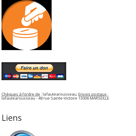
Chèques à l’ordre de
: lafautearousseau.
Envois postaux
:
lafautearousseau - 48 rue Sainte-Victoire 13006 MARSEILLE
Liens