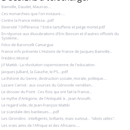
Bainville, Daudet, Maurras....
Ces monarchies que l'on instaure.....
Contre la France métisse...pdf
Diversité ? Différence ? Entre tartufferie et piège mortel.pdf
En réponse aux élucubrations d'Eric Besson et d'autres officiels du
Système...
Folco de Baroncelli Camargue
France info présente L'Histoire de France de Jacques Bainville...
Frédéric Mistral
J-F Mattéi : La révolution copernicienne de l'education.
Jacques Julliard, la Gauche, le PS....pdf
La théorie du Genre, destruction sociale, morale, politique....
Lazare Carnot : aux sources du Génocide vendéen...
Le dossier du Point : Ces Rois qui ont fait la France...
Le mythe d'Antigone, de l'Antiquité à... Jean Anouilh.
Le regard vide, de Jean-François Mattéi
Le scandale des banlieues.....pdf
Les Girondins : intelligents, brillants, mais surtout... "idiots utiles".
Les vrais amis de l'Afrique et des Africains.....