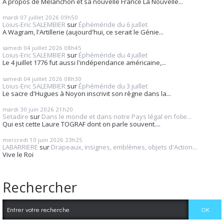
A propos de Mélanchon et sa nouvelle France La Nouvelle...
mardi 07
juillet 2026
09h50
Loius-Eric SALEMBIER
sur
Éphéméride du 6 juillet
A Wagram, l'Artillerie (aujourd'hui, ce serait le Génie...
samedi 04
juillet 2026
08h45
Loius-Eric SALEMBIER
sur
Éphéméride du 4 juillet
Le 4 juillet 1776 fut aussi l'indépendance américaine,...
samedi 04
juillet 2026
08h30
Loius-Eric SALEMBIER
sur
Éphéméride du 3 juillet
Le sacre d'Hugues à Noyon inscrivit son règne dans la...
mardi 30
juin 2026
21h20
Setadire
sur
Dans le monde et dans notre Pays légal en folie...
Qui est cette Laure TOGRAF dont on parle souvent....
mercredi 10
juin 2026
23h25
LABARRIERE
sur
Drapeaux, insignes, emblèmes, objets d'Action...
Vive le Roi
Rechercher