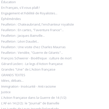
Éducation
En Français, s'il vous plaît !
Engagement et Fidélité de Royalistes...
Éphémérides
Feuilleton : Chateaubriand, l'enchanteur royaliste
Feuilleton : En cartes, "l'aventure France"...
Feuilleton : Jacques Bainville...
Feuilleton : Léon Daudet...
Feuilleton : Une visite chez Charles Maurras
Feuilleton : Vendée, "Guerre de Géants"...
François Schwerer - Bioéthique : culture de mort
Gérard Leclerc - Le legs d'Action française
Grandes "Une" de L'Action française
GRANDS TEXTES
Idées, débats...
Immigration - Insécurité - Anti racisme
Justice
L'Action française dans la Guerre de 14 (1/2)
L'AF en 14 (2/2) : le "Journal" de Bainville
Les Lundis de Louis-Joseph Delanglade