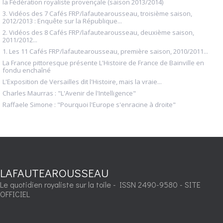
la Fédération royaliste provençale (saison 2013/2014)
3. Vidéos des 7 Cafés FRP/lafautearousseau, troisième saison,
2012/2013 : Enquête sur la République...
2. Vidéos des 8 Cafés FRP/lafautearousseau, deuxième saison,
2011/2012...
1. Les 11 Cafés FRP/lafautearousseau, première saison, 2010/2011...
La France pittoresque présente L'Histoire de France de Bainville en
fondu enchaîné
L'Exposition de Versailles dit l'Histoire, mais la vraie...
Charles Maurras : "L'Avenir de l'Intelligence"
Raffaele Simone : "Pourquoi l'Europe s'enracine à droite"
LAFAUTEAROUSSEAU
Le quotidien royaliste sur la toile - ISSN 2490-9580 - SITE
OFFICIEL