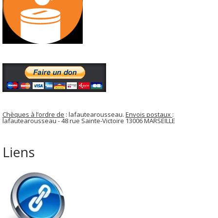
Chèques à l’ordre de
: lafautearousseau.
Envois postaux
:
lafautearousseau - 48 rue Sainte-Victoire 13006 MARSEILLE
Liens