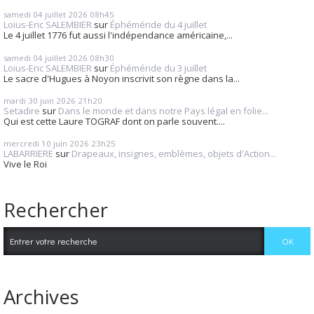
samedi 04
juillet 2026
08h45
Loius-Eric SALEMBIER
sur
Éphéméride du 4 juillet
Le 4 juillet 1776 fut aussi l'indépendance américaine,...
samedi 04
juillet 2026
08h30
Loius-Eric SALEMBIER
sur
Éphéméride du 3 juillet
Le sacre d'Hugues à Noyon inscrivit son règne dans la...
mardi 30
juin 2026
21h20
Setadire
sur
Dans le monde et dans notre Pays légal en folie...
Qui est cette Laure TOGRAF dont on parle souvent....
mercredi 10
juin 2026
23h25
LABARRIERE
sur
Drapeaux, insignes, emblèmes, objets d'Action...
Vive le Roi
Rechercher
Archives