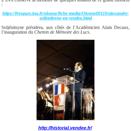
:
https://fresques.ina.fr/olonne/fiche-media/Olonne00110/alexandre-
soljenitsyne-en-vendee.html
Soljénitsyne présidera, aux côtés de l’Académicien Alain Decaux,
l’inauguration du
Chemin de Mémoire des Lucs
.
http://historial.vendee.fr/