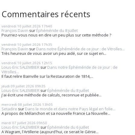
Commentaires récents
vendredi 10
juillet 2026
17h40
François Davin
sur
Éphéméride du 8 juillet
Pourriez-vous nous en dire un peu plus sur cette méthode ?
vendredi 10
juillet 2026
17h35
François Davin
sur
Dans notre Éphéméride de ce jour : de Vitrolles...
Très heureux de vous avoir un peu aidé, sur ce sujet en...
vendredi 10
juillet 2026
12h15
Loius-Eric SALEMBIER
sur
Dans notre Éphéméride de ce jour : de
Vitrolles...
Il faut relire Bainville sur la Restauration de 1814,...
jeudi 09
juillet 2026
09h35
Loius-Eric SALEMBIER
sur
Éphéméride du 8 juillet
j'ai écrit une méthode de calculs, reconnue et publiée...
mercredi 08
juillet 2026
13h05
Setadire
sur
Dans le monde et dans notre Pays légal en folie...
A propos de Mélanchon et sa nouvelle France La Nouvelle...
mardi 07
juillet 2026
09h50
Loius-Eric SALEMBIER
sur
Éphéméride du 6 juillet
A Wagram, l'Artillerie (aujourd'hui, ce serait le Génie...