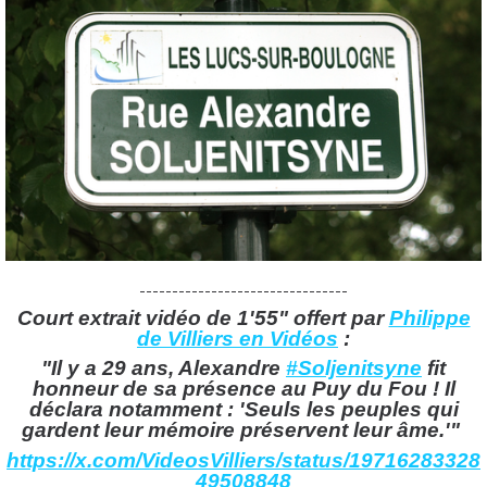
--------------------------------
Court extrait vidéo de 1'55" offert par
Philippe
de Villiers en Vidéos
:
"Il y a 29 ans, Alexandre
#Soljenitsyne
fit
honneur de sa présence au Puy du Fou ! Il
déclara notamment : 'Seuls les peuples qui
gardent leur mémoire préservent leur âme.'"
https://x.com/VideosVilliers/status/19716283328
49508848