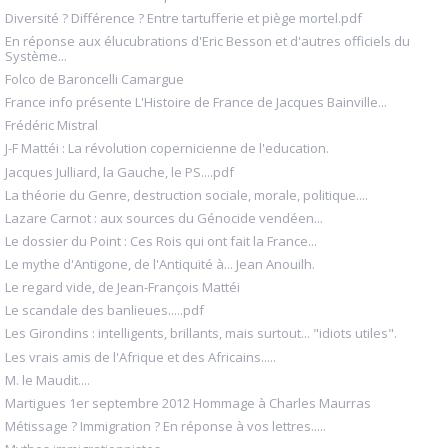
Diversité ? Différence ? Entre tartufferie et piège mortel.pdf
En réponse aux élucubrations d'Eric Besson et d'autres officiels du
Système...
Folco de Baroncelli Camargue
France info présente L'Histoire de France de Jacques Bainville...
Frédéric Mistral
J-F Mattéi : La révolution copernicienne de l'education.
Jacques Julliard, la Gauche, le PS....pdf
La théorie du Genre, destruction sociale, morale, politique....
Lazare Carnot : aux sources du Génocide vendéen...
Le dossier du Point : Ces Rois qui ont fait la France...
Le mythe d'Antigone, de l'Antiquité à... Jean Anouilh.
Le regard vide, de Jean-François Mattéi
Le scandale des banlieues.....pdf
Les Girondins : intelligents, brillants, mais surtout... "idiots utiles".
Les vrais amis de l'Afrique et des Africains.....
M. le Maudit....
Martigues 1er septembre 2012 Hommage à Charles Maurras
Métissage ? Immigration ? En réponse à vos lettres.....