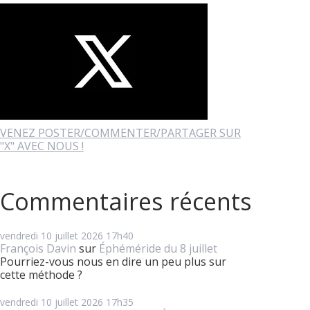
VENEZ POSTER/COMMENTER/PARTAGER SUR
"X" AVEC NOUS !
Commentaires récents
vendredi 10
juillet 2026
17h40
François Davin
sur
Éphéméride du 8 juillet
Pourriez-vous nous en dire un peu plus sur
cette méthode ?
vendredi 10
juillet 2026
17h35