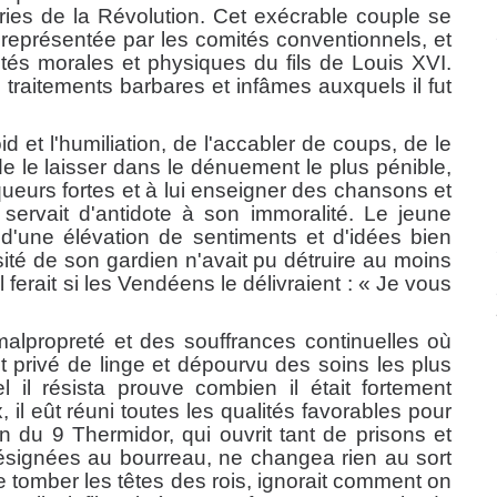
eries de la Révolution. Cet exécrable couple se
 représentée par les comités conventionnels, et
tés morales et physiques du fils de Louis XVI.
s traitements barbares et infâmes auxquels il fut
oid et l'humiliation, de l'accabler de coups, de le
t de le laisser dans le dénuement le plus pénible,
liqueurs fortes et à lui enseigner des chansons et
ervait d'antidote à son immoralité. Le jeune
d'une élévation de sentiments et d'idées bien
ité de son gardien n'avait pu détruire au moins
ferait si les Vendéens le délivraient : « Je vous
malpropreté et des souffrances continuelles où
fut privé de linge et dépourvu des soins les plus
 il résista prouve combien il était fortement
l eût réuni toutes les qualités favorables pour
 du 9 Thermidor, qui ouvrit tant de prisons et
 désignées au bourreau, ne changea rien au sort
re tomber les têtes des rois, ignorait comment on