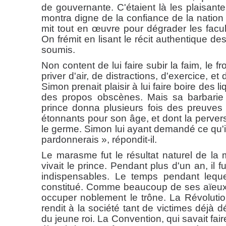
de gouvernante. C'étaient là les plaisant
montra digne de la confiance de la nation
mit tout en œuvre pour dégrader les facul
On frémit en lisant le récit authentique de
soumis.
Non content de lui faire subir la faim, le fr
priver d'air, de distractions, d'exercice, e
Simon prenait plaisir à lui faire boire des 
des propos obscènes. Mais sa barbarie s
prince donna plusieurs fois des preuves 
étonnants pour son âge, et dont la pervers
le germe. Simon lui ayant demandé ce qu'il 
pardonnerais », répondit-il.
Le marasme fut le résultat naturel de la 
vivait le prince. Pendant plus d'un an, il 
indispensables. Le temps pendant lequel
constitué. Comme beaucoup de ses aïeux, i
occuper noblement le trône. La Révolution
rendit à la société tant de victimes déjà
du jeune roi. La Convention, qui savait fai