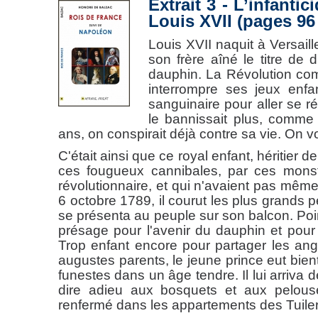
Extrait 3 - L’infantic
Louis XVII (pages 96
Louis XVII naquit à Versaill
son frère aîné le titre de
dauphin. La Révolution com
interrompre ses jeux enfa
sanguinaire pour aller se ré
le bannissait plus, comme 
ans, on conspirait déjà contre sa vie. On v
C'était ainsi que ce royal enfant, héritier
ces fougueux cannibales, par ces monst
révolutionnaire, et qui n'avaient pas mêm
6 octobre 1789, il courut les plus grands pé
se présenta au peuple sur son balcon. Point 
présage pour l'avenir du dauphin et pour c
Trop enfant encore pour partager les an
augustes parents, le jeune prince eut bientô
funestes dans un âge tendre. Il lui arriva d
dire adieu aux bosquets et aux pelous
renfermé dans les appartements des Tuiler