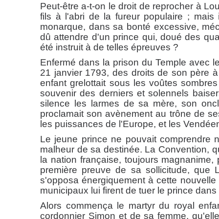
Peut-être a-t-on le droit de reprocher à Lo
fils à l'abri de la fureur populaire ; mai
monarque, dans sa bonté excessive, méco
dû attendre d'un prince qui, doué des qual
été instruit à de telles épreuves ?
Enfermé dans la prison du Temple avec le ro
21 janvier 1793, des droits de son père 
enfant grelottait sous les voûtes sombre
souvenir des derniers et solennels baise
silence les larmes de sa mère, son oncl
proclamait son avènement au trône de ses 
les puissances de l'Europe, et les Vendée
Le jeune prince ne pouvait comprendre ni 
malheur de sa destinée. La Convention, qu
la nation française, toujours magnanime, p
première preuve de sa sollicitude, que 
s'opposa énergiquement à cette nouvelle 
municipaux lui firent de tuer le prince dans
Alors commença le martyr du royal enfan
cordonnier Simon et de sa femme, qu'elle qu