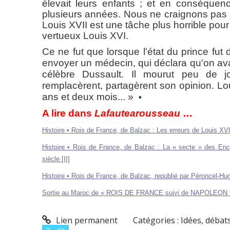
élevait leurs enfants ; et en conséquenc
plusieurs années. Nous ne craignons pas de
Louis XVII est une tâche plus horrible pour
vertueux Louis XVI.
Ce ne fut que lorsque l'état du prince fut
envoyer un médecin, qui déclara qu'on avait
célèbre Dussault. Il mourut peu de j
remplacèrent, partagèrent son opinion. Loui
ans et deux mois... »
•
A lire dans
Lafautearousseau
…
Histoire • Rois de France, de Balzac : Les erreurs de Louis XVI 
Histoire • Rois de France, de Balzac : La « secte » des Ency
siècle [II]
Histoire • Rois de France, de Balzac, republié par Péroncel-Hug
Sortie au Maroc de « ROIS DE FRANCE suivi de NAPOLEON » , 
Lien permanent
Catégories :
Idées, débats.