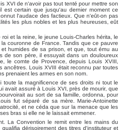
uis XVI de n'avoir pas tout tenté pour mettre son
s il est certain que jusqu'au dernier moment ce
nnut l'audace des factieux. Que n'eût-on pas
ités les plus nobles et les plus heureuses, eût
i et la reine, le jeune Louis-Charles hérita, le
à la couronne de France. Tandis que ce pauvre
s et humides de sa prison, et que, tout ému au
rs de son père, il essuyait dans un douloureux
e, le comte de Provence, depuis Louis XVIII,
ancêtres. Louis XVIII était reconnu par toutes
ns prenaient les armes en son nom.
toute la magnificence de ses droits ni tout le
i avait assuré à Louis XVI, près de mourir, que
ourvoirait au sort de sa famille, ordonna, pour
Louis fut séparé de sa mère. Marie-Antoinette
atrocité, et ne céda que sur la menace que les
 ses bras si elle ne le laissait emmener.
t. La Convention le remit entre les mains du
alifia dérisoirement des titres d'instituteur et