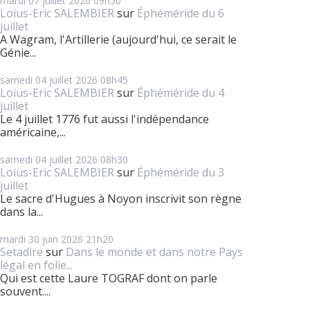
mardi 07
juillet 2026
09h50
Loius-Eric SALEMBIER
sur
Éphéméride du 6
juillet
A Wagram, l'Artillerie (aujourd'hui, ce serait le
Génie...
samedi 04
juillet 2026
08h45
Loius-Eric SALEMBIER
sur
Éphéméride du 4
juillet
Le 4 juillet 1776 fut aussi l'indépendance
américaine,...
samedi 04
juillet 2026
08h30
Loius-Eric SALEMBIER
sur
Éphéméride du 3
juillet
Le sacre d'Hugues à Noyon inscrivit son règne
dans la...
mardi 30
juin 2026
21h20
Setadire
sur
Dans le monde et dans notre Pays
légal en folie...
Qui est cette Laure TOGRAF dont on parle
souvent....