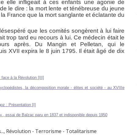
e elle infligeait à ces enfants une agonie de
 le dire : la mort lente et ténébreuse du jeune
 la France que la mort sanglante et éclatante du
 désespéré que les comités songèrent à lui faire
 trop tard eu recours à lui. Ce médecin était le
ours après. Du Mangin et Pelletan, qui le
s XVII expira le 8 juin 1795. Il était âgé de dix
face à la Révolution [III]
clopédistes, la décomposition morale - élites et société - au XVIIIe
oz : Présentation [I]
essai de Balzac paru en 1837 et indisponible depuis 1950
..
,
Révolution - Terrorisme - Totalitarisme