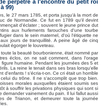
ide perpétré à l'encontre du petit roi
 à 99)
es, le 27 mars 1785, et porta jusqu'à la mort de
 duc de Normandie. Ce fut en 1789 qu'il devint
mençait d’éclater ; souvent le jeune prince dut
ntins aux hurlements farouches d'une tourbe
fugier dans le sein maternel, d'où l'étiquette ne
aux jours de tranquillité. A peine âgé de cinq
oulait égorger le louveteau.
 de toute la beauté bourbonienne, était nommé par
res éclos, on ne sait comment, dans l'orage
e figure humaine. Pendant les journées des 5 et
rils. La reine le tenait dans ses bras lorsqu'elle
d'enfants ! s'écria-t-on. Ce cri était un horrible
elui du trône. Il ne s'accomplit que trop bien.
goisses morales auxquelles étaient soumis ses
t à souffrir les privations physiques qui sont si
e demander vainement du pain. Il lui fallut aussi
es de Trianon, et demeurer toute la journée
ies.