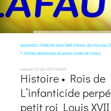
Spectacles • Plaidoyer pour Matt Pokora, qui n’est pas Ch
Premier anniversaire du prince Joseph de France
samedi 03
juin 2017
00h45
Histoire • Rois de 
L’infanticide perpé
petit roi Louis XVII 