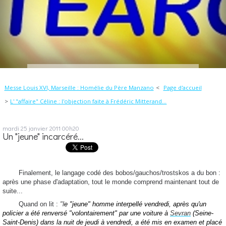
Messe Louis XVI, Marseille : Homélie du Père Manzano
Page d'accueil
L' "affaire" Céline : l'objection faite à Frédéric Mitterand...
mardi 25
janvier 2011
00h20
Un "jeune" incarcéré...
Finalement, le langage codé des bobos/gauchos/trostskos a du bon :
après une phase d'adaptation, tout le monde comprend maintenant tout de
suite...
Quand on lit :
"l
e "jeune" homme interpellé vendredi, après qu'un
policier a été renversé "volontairement" par une voiture à
Sevran
(Seine-
Saint-Denis) dans la nuit de jeudi à vendredi, a été mis en examen et placé