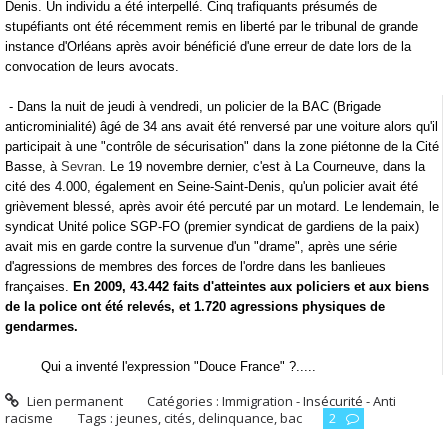
Denis. Un individu a été interpellé.
Cinq trafiquants présumés de
stupéfiants ont été récemment remis en liberté par le tribunal de grande
instance d'Orléans après avoir bénéficié d'une erreur de date lors de la
convocation de leurs avocats.
- Dans la nuit de jeudi à vendredi, un policier de la BAC (Brigade
anticrominialité) âgé de 34 ans avait été renversé par une voiture alors qu'il
participait à une "contrôle de sécurisation" dans la zone piétonne de la Cité
Basse, à
Sevran
. Le 19 novembre dernier, c'est à La Courneuve, dans la
cité des 4.000, également en Seine-Saint-Denis, qu'un policier avait été
grièvement blessé, après avoir été percuté par un motard. Le lendemain, le
syndicat Unité police SGP-FO (premier syndicat de gardiens de la paix)
avait mis en garde contre la survenue d'un "drame", après une série
d'agressions de membres des forces de l'ordre dans les banlieues
françaises.
En 2009, 43.442 faits d'atteintes aux policiers et aux biens
de la police ont été relevés, et 1.720 agressions physiques de
gendarmes.
Qui a inventé l'expression "Douce France" ?.....
Lien permanent
Catégories :
Immigration - Insécurité - Anti
racisme
Tags :
jeunes
,
cités
,
delinquance
,
bac
2