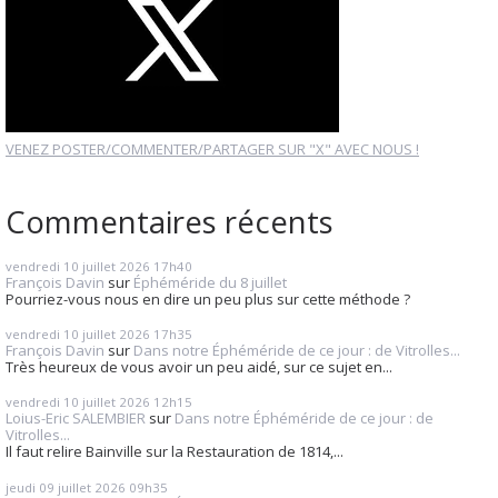
VENEZ POSTER/COMMENTER/PARTAGER SUR "X" AVEC NOUS !
Commentaires récents
vendredi 10
juillet 2026
17h40
François Davin
sur
Éphéméride du 8 juillet
Pourriez-vous nous en dire un peu plus sur cette méthode ?
vendredi 10
juillet 2026
17h35
François Davin
sur
Dans notre Éphéméride de ce jour : de Vitrolles...
Très heureux de vous avoir un peu aidé, sur ce sujet en...
vendredi 10
juillet 2026
12h15
Loius-Eric SALEMBIER
sur
Dans notre Éphéméride de ce jour : de
Vitrolles...
Il faut relire Bainville sur la Restauration de 1814,...
jeudi 09
juillet 2026
09h35