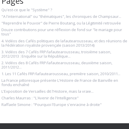
Pages
Qu'est-ce que le "Système" ?
"A l'international" ou "thématiques", les chroniques de Champsaur...
"Reprendre le Pouvoir" de Pierre Boutang, ou la Légitimité retrouvée
Douze contributions pour une réflexion de fond sur "le mariage pour
tous"
4. Vidéos des Cafés politiques de lafautearousseau, et des réunions de
la Fédération royaliste provençale (saison 2013/2014)
3. Vidéos des 7 Cafés FRP/lafautearousseau, troisième saison,
2012/2013 : Enquête sur la République...
2. Vidéos des 8 Cafés FRP/lafautearousseau, deuxième saison,
2011/2012...
1. Les 11 Cafés FRP/lafautearousseau, première saison, 2010/2011...
La France pittoresque présente L'Histoire de France de Bainville en
fondu enchaîné
L'Exposition de Versailles dit l'Histoire, mais la vraie...
Charles Maurras : "L'Avenir de l'Intelligence"
Raffaele Simone : "Pourquoi l'Europe s'enracine à droite"