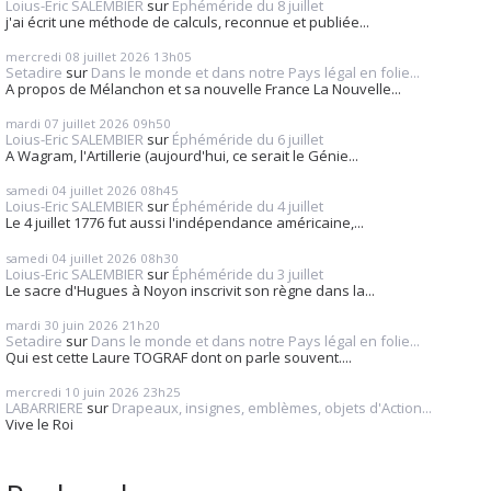
Loius-Eric SALEMBIER
sur
Éphéméride du 8 juillet
j'ai écrit une méthode de calculs, reconnue et publiée...
mercredi 08
juillet 2026
13h05
Setadire
sur
Dans le monde et dans notre Pays légal en folie...
A propos de Mélanchon et sa nouvelle France La Nouvelle...
mardi 07
juillet 2026
09h50
Loius-Eric SALEMBIER
sur
Éphéméride du 6 juillet
A Wagram, l'Artillerie (aujourd'hui, ce serait le Génie...
samedi 04
juillet 2026
08h45
Loius-Eric SALEMBIER
sur
Éphéméride du 4 juillet
Le 4 juillet 1776 fut aussi l'indépendance américaine,...
samedi 04
juillet 2026
08h30
Loius-Eric SALEMBIER
sur
Éphéméride du 3 juillet
Le sacre d'Hugues à Noyon inscrivit son règne dans la...
mardi 30
juin 2026
21h20
Setadire
sur
Dans le monde et dans notre Pays légal en folie...
Qui est cette Laure TOGRAF dont on parle souvent....
mercredi 10
juin 2026
23h25
LABARRIERE
sur
Drapeaux, insignes, emblèmes, objets d'Action...
Vive le Roi