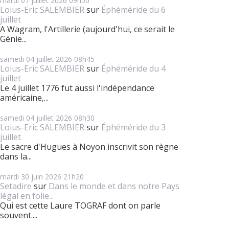
mardi 07
juillet 2026
09h50
Loius-Eric SALEMBIER
sur
Éphéméride du 6
juillet
A Wagram, l'Artillerie (aujourd'hui, ce serait le
Génie...
samedi 04
juillet 2026
08h45
Loius-Eric SALEMBIER
sur
Éphéméride du 4
juillet
Le 4 juillet 1776 fut aussi l'indépendance
américaine,...
samedi 04
juillet 2026
08h30
Loius-Eric SALEMBIER
sur
Éphéméride du 3
juillet
Le sacre d'Hugues à Noyon inscrivit son règne
dans la...
mardi 30
juin 2026
21h20
Setadire
sur
Dans le monde et dans notre Pays
légal en folie...
Qui est cette Laure TOGRAF dont on parle
souvent....