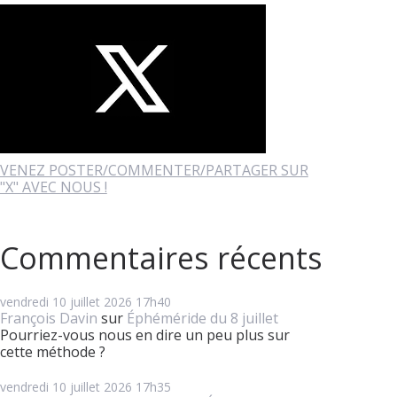
VENEZ POSTER/COMMENTER/PARTAGER SUR
"X" AVEC NOUS !
Commentaires récents
vendredi 10
juillet 2026
17h40
François Davin
sur
Éphéméride du 8 juillet
Pourriez-vous nous en dire un peu plus sur
cette méthode ?
vendredi 10
juillet 2026
17h35