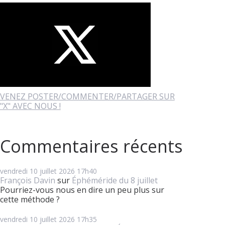
VENEZ POSTER/COMMENTER/PARTAGER SUR
"X" AVEC NOUS !
Commentaires récents
vendredi 10
juillet 2026
17h40
François Davin
sur
Éphéméride du 8 juillet
Pourriez-vous nous en dire un peu plus sur
cette méthode ?
vendredi 10
juillet 2026
17h35