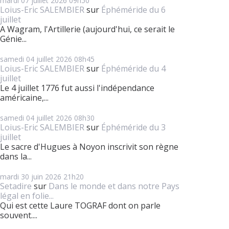
mardi 07
juillet 2026
09h50
Loius-Eric SALEMBIER
sur
Éphéméride du 6
juillet
A Wagram, l'Artillerie (aujourd'hui, ce serait le
Génie...
samedi 04
juillet 2026
08h45
Loius-Eric SALEMBIER
sur
Éphéméride du 4
juillet
Le 4 juillet 1776 fut aussi l'indépendance
américaine,...
samedi 04
juillet 2026
08h30
Loius-Eric SALEMBIER
sur
Éphéméride du 3
juillet
Le sacre d'Hugues à Noyon inscrivit son règne
dans la...
mardi 30
juin 2026
21h20
Setadire
sur
Dans le monde et dans notre Pays
légal en folie...
Qui est cette Laure TOGRAF dont on parle
souvent....