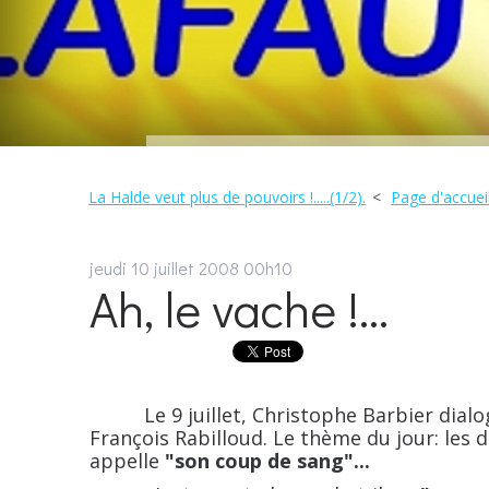
La Halde veut plus de pouvoirs !.....(1/2).
Page d'accuei
jeudi 10
juillet 2008
00h10
Ah, le vache !...
Le 9 juillet, Christophe Barbier dialogu
François Rabilloud. Le thème du jour: les
appelle
"son coup de sang"...