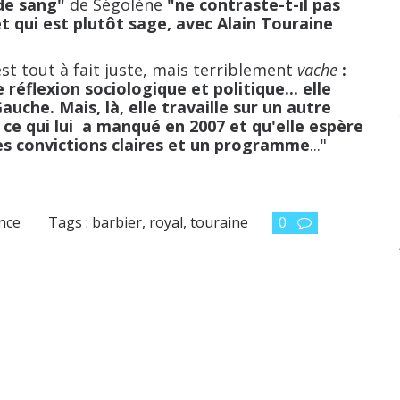
de sang"
de Ségolène
"ne contraste-t-il pas
et qui est plutôt sage, avec Alain Touraine
t tout à fait juste, mais terriblement
vache
:
 réflexion sociologique et politique... elle
Gauche. Mais, là, elle travaille sur un autre
 ce qui lui a manqué en 2007 et qu'elle espère
des convictions claires et un programme
..."
ance
Tags :
barbier
,
royal
,
touraine
0