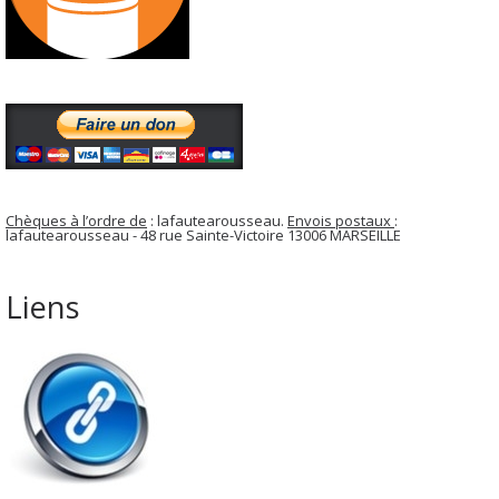
Chèques à l’ordre de
: lafautearousseau.
Envois postaux
:
lafautearousseau - 48 rue Sainte-Victoire 13006 MARSEILLE
Liens