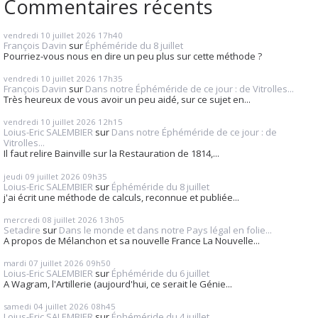
Commentaires récents
vendredi 10
juillet 2026
17h40
François Davin
sur
Éphéméride du 8 juillet
Pourriez-vous nous en dire un peu plus sur cette méthode ?
vendredi 10
juillet 2026
17h35
François Davin
sur
Dans notre Éphéméride de ce jour : de Vitrolles...
Très heureux de vous avoir un peu aidé, sur ce sujet en...
vendredi 10
juillet 2026
12h15
Loius-Eric SALEMBIER
sur
Dans notre Éphéméride de ce jour : de
Vitrolles...
Il faut relire Bainville sur la Restauration de 1814,...
jeudi 09
juillet 2026
09h35
Loius-Eric SALEMBIER
sur
Éphéméride du 8 juillet
j'ai écrit une méthode de calculs, reconnue et publiée...
mercredi 08
juillet 2026
13h05
Setadire
sur
Dans le monde et dans notre Pays légal en folie...
A propos de Mélanchon et sa nouvelle France La Nouvelle...
mardi 07
juillet 2026
09h50
Loius-Eric SALEMBIER
sur
Éphéméride du 6 juillet
A Wagram, l'Artillerie (aujourd'hui, ce serait le Génie...
samedi 04
juillet 2026
08h45
Loius-Eric SALEMBIER
sur
Éphéméride du 4 juillet