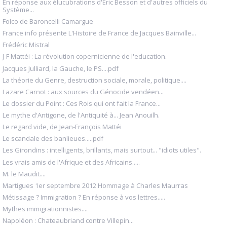
En réponse aux élucubrations d'Eric Besson et d'autres officiels du
Système...
Folco de Baroncelli Camargue
France info présente L'Histoire de France de Jacques Bainville...
Frédéric Mistral
J-F Mattéi : La révolution copernicienne de l'education.
Jacques Julliard, la Gauche, le PS....pdf
La théorie du Genre, destruction sociale, morale, politique....
Lazare Carnot : aux sources du Génocide vendéen...
Le dossier du Point : Ces Rois qui ont fait la France...
Le mythe d'Antigone, de l'Antiquité à... Jean Anouilh.
Le regard vide, de Jean-François Mattéi
Le scandale des banlieues.....pdf
Les Girondins : intelligents, brillants, mais surtout... "idiots utiles".
Les vrais amis de l'Afrique et des Africains.....
M. le Maudit....
Martigues 1er septembre 2012 Hommage à Charles Maurras
Métissage ? Immigration ? En réponse à vos lettres.....
Mythes immigrationnistes....
Napoléon : Chateaubriand contre Villepin...