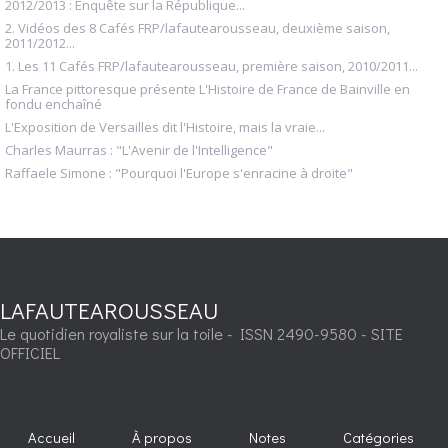
2012/2013 : Enquête sur la République...
2. Vidéos des 8 Cafés FRP/lafautearousseau, deuxième saison,
2011/2012...
1. Les 11 Cafés FRP/lafautearousseau, première saison, 2010/2011...
La France pittoresque présente L'Histoire de France de Bainville en
fondu enchaîné
L'Exposition de Versailles dit l'Histoire, mais la vraie...
Charles Maurras : "L'Avenir de l'Intelligence"
Raffaele Simone : "Pourquoi l'Europe s'enracine à droite"
LAFAUTEAROUSSEAU
Le quotidien royaliste sur la toile - ISSN 2490-9580 - SITE
OFFICIEL
Accueil
À propos
Notes
Catégories