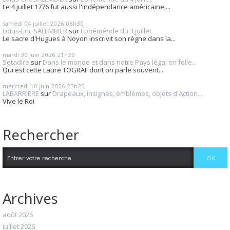
Le 4 juillet 1776 fut aussi l'indépendance américaine,...
samedi 04
juillet 2026
08h30
Loius-Eric SALEMBIER
sur
Éphéméride du 3 juillet
Le sacre d'Hugues à Noyon inscrivit son règne dans la...
mardi 30
juin 2026
21h20
Setadire
sur
Dans le monde et dans notre Pays légal en folie...
Qui est cette Laure TOGRAF dont on parle souvent....
mercredi 10
juin 2026
23h25
LABARRIERE
sur
Drapeaux, insignes, emblèmes, objets d'Action...
Vive le Roi
Rechercher
Archives
août 2026
juillet 2026