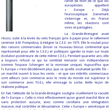
l’arrêt de mort de ce que les
européistes appellent
« Europe ». Déjà
l’eurosceptique Danemark
s’interroge et, en France
même, les réactions sont
vives et partagées.
La Grande-Bretagne avait
réussi, suite à la levée du veto français (prix à payer pour le ralliement
centriste à M. Pompidou), à intégrer la C.E.E. en 1973. Elle le voulait pour
des raisons commerciales (briser ce nouveau blocus continental que
représentait pour elle la C.E.E.) et politiques (garder la main sur toute
évolution postérieure de cette même C.E.E.). Pendant quarante ans, elle
a toujours refusé ce qui lui semblait menacer son indépendance
(comme l’espace Schengen et la monnaie unique). Aujourd’hui que
l’« Europe » n’est décidément plus que ce qu’elle souhaitait qu’elle fût –
un marché ouvert à tous les vents – et que ses intérêts commerciaux
sont ailleurs (son commerce avec le reste du monde est supérieur à
son commerce avec l’U.E.), elle envisage la sortie. Belle leçon de
réalisme politique.
En fait, l’attitude de la Grande-Bretagne souligne cruellement la vacuité
de l’« Europe ». Celle-ci n’est effectivement qu’un grand marché libre et
sans protection aucune, avec comme corollaire une immigration
massive, mal contrôlée et dévastatrice. Cette « Europe » amnésique et