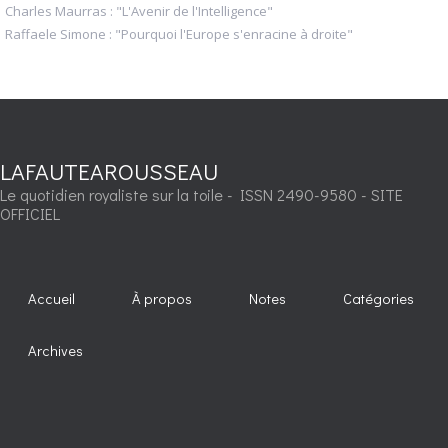
Charles Maurras : "L'Avenir de l'Intelligence"
Raffaele Simone : "Pourquoi l'Europe s'enracine à droite"
LAFAUTEAROUSSEAU
Le quotidien royaliste sur la toile - ISSN 2490-9580 - SITE
OFFICIEL
Accueil
À propos
Notes
Catégories
Archives