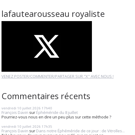
lafautearousseau royaliste
VENEZ POSTER/COMMENTER/PARTAGER SUR "X" AVEC NOUS !
Commentaires récents
vendredi 10
juillet 2026
17h40
François Davin
sur
Éphéméride du 8 juillet
Pourriez-vous nous en dire un peu plus sur cette méthode ?
vendredi 10
juillet 2026
17h35
François Davin
sur
Dans notre Éphéméride de ce jour : de Vitrolles...