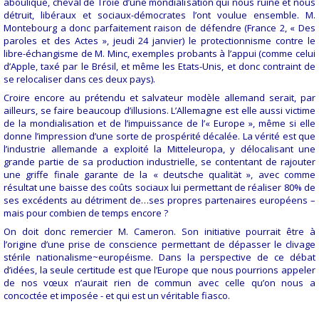
aboulique, cheval de Troie d’une mondialisation qui nous ruine et nous
détruit, libéraux et sociaux-démocrates l’ont voulue ensemble. M.
Montebourg a donc parfaitement raison de défendre (France 2, « Des
paroles et des Actes », jeudi 24 janvier) le protectionnisme contre le
libre-échangisme de M. Minc, exemples probants à l’appui (comme celui
d’Apple, taxé par le Brésil, et même les Etats-Unis, et donc contraint de
se relocaliser dans ces deux pays).
Croire encore au prétendu et salvateur modèle allemand serait, par
ailleurs, se faire beaucoup d’illusions. L’Allemagne est elle aussi victime
de la mondialisation et de l’impuissance de l’« Europe », même si elle
donne l’impression d’une sorte de prospérité décalée. La vérité est que
l’industrie allemande a exploité la Mitteleuropa, y délocalisant une
grande partie de sa production industrielle, se contentant de rajouter
une griffe finale garante de la « deutsche qualität », avec comme
résultat une baisse des coûts sociaux lui permettant de réaliser 80% de
ses excédents au détriment de…ses propres partenaires européens –
mais pour combien de temps encore ?
On doit donc remercier M. Cameron. Son initiative pourrait être à
l’origine d’une prise de conscience permettant de dépasser le clivage
stérile nationalisme~européisme. Dans la perspective de ce débat
d’idées, la seule certitude est que l’Europe que nous pourrions appeler
de nos vœux n’aurait rien de commun avec celle qu’on nous a
concoctée et imposée - et qui est un véritable fiasco.