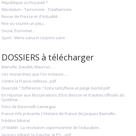
République ou Royauté ?
Révolution - Terrorisme - Totalitarisme
Revue de Presse et d'Actualité...
Rire ou sourire un peu...
Social, Économie...
Sport : Mens sana in corpore sano
DOSSIERS à télécharger
Bainville, Daudet, Maurras....
Ces monarchies que l'on instaure.....
Contre la France métisse...pdf
Diversité ? Différence ? Entre tartufferie et piège mortel.pdf
En réponse aux élucubrations d'Eric Besson et d'autres officiels du
Système...
Folco de Baroncelli Camargue
France info présente L'Histoire de France de Jacques Bainville...
Frédéric Mistral
J-F Mattéi : La révolution copernicienne de l'education.
Jacques Julliard, la Gauche, le PS....pdf