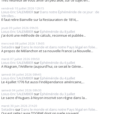
Très heureux de vous avoir un peu aidé, sur ce sujet en...
vendredi 10
juillet 2026
12h15
Loius-Eric SALEMBIER
sur
Dans notre Éphéméride de ce jour : de
Vitrolles...
Il faut relire Bainville sur la Restauration de 1814,...
jeudi 09
juillet 2026
09h35
Loius-Eric SALEMBIER
sur
Éphéméride du 8 juillet
j'ai écrit une méthode de calculs, reconnue et publiée...
mercredi 08
juillet 2026
13h05
Setadire
sur
Dans le monde et dans notre Pays légal en folie...
A propos de Mélanchon et sa nouvelle France La Nouvelle...
mardi 07
juillet 2026
09h50
Loius-Eric SALEMBIER
sur
Éphéméride du 6 juillet
A Wagram, l'Artillerie (aujourd'hui, ce serait le Génie...
samedi 04
juillet 2026
08h45
Loius-Eric SALEMBIER
sur
Éphéméride du 4 juillet
Le 4 juillet 1776 fut aussi l'indépendance américaine,...
samedi 04
juillet 2026
08h30
Loius-Eric SALEMBIER
sur
Éphéméride du 3 juillet
Le sacre d'Hugues à Noyon inscrivit son règne dans la...
mardi 30
juin 2026
21h20
Setadire
sur
Dans le monde et dans notre Pays légal en folie...
Qui est cette Laure TOGRAF dont on parle souvent....