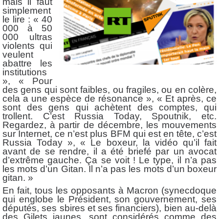
mais il faut
simplement
le lire : « 40
000 à 50
000 ultras
violents qui
veulent
abattre les
institutions
», « Pour
des gens qui sont faibles, ou fragiles, ou en colère,
cela a une espèce de résonance », « Et après, ce
sont des gens qui achètent des comptes, qui
trollent. C’est Russia Today, Spoutnik, etc.
Regardez, à partir de décembre, les mouvements
sur Internet, ce n’est plus BFM qui est en tête, c’est
Russia Today », « Le boxeur, la vidéo qu’il fait
avant de se rendre, il a été briefé par un avocat
d’extrême gauche. Ça se voit ! Le type, il n’a pas
les mots d’un Gitan. Il n’a pas les mots d’un boxeur
gitan. »
En fait, tous les opposants à Macron (synecdoque
qui englobe le Président, son gouvernement, ses
députés, ses sbires et ses financiers), bien au-delà
des Gilets jaunes, sont considérés comme des