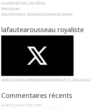
Le Comte de Paris. Site officiel.
Maurras.net.
Géo Chroniques - le blogue d'Antoine de Lacoste
lafautearousseau royaliste
VENEZ POSTER/COMMENTER/PARTAGER SUR "X" AVEC NOUS !
Commentaires récents
vendredi 10
juillet 2026
17h40