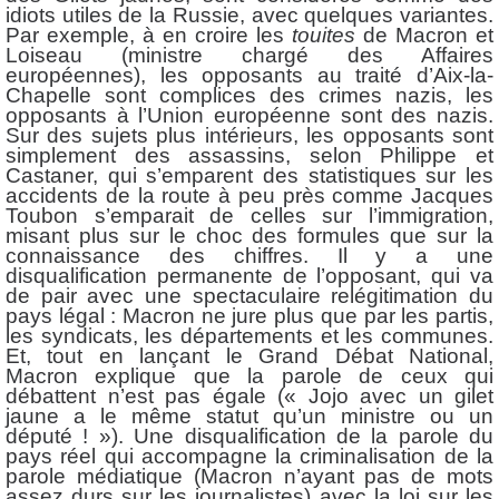
idiots utiles de la Russie, avec quelques variantes.
Par exemple, à en croire les
touites
de Macron et
Loiseau (ministre chargé des Affaires
européennes), les opposants au traité d’Aix-la-
Chapelle sont complices des crimes nazis, les
opposants à l’Union européenne sont des nazis.
Sur des sujets plus intérieurs, les opposants sont
simplement des assassins, selon Philippe et
Castaner, qui s’emparent des statistiques sur les
accidents de la route à peu près comme Jacques
Toubon s’emparait de celles sur l’immigration,
misant plus sur le choc des formules que sur la
connaissance des chiffres. Il y a une
disqualification permanente de l’opposant, qui va
de pair avec une spectaculaire relégitimation du
pays légal : Macron ne jure plus que par les partis,
les syndicats, les départements et les communes.
Et, tout en lançant le Grand Débat National,
Macron explique que la parole de ceux qui
débattent n’est pas égale (« Jojo avec un gilet
jaune a le même statut qu’un ministre ou un
député ! »). Une disqualification de la parole du
pays réel qui accompagne la criminalisation de la
parole médiatique (Macron n’ayant pas de mots
assez durs sur les journalistes) avec la loi sur les