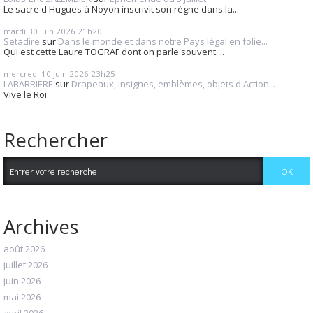
Le sacre d'Hugues à Noyon inscrivit son règne dans la...
mardi 30
juin 2026
21h20
Setadire
sur
Dans le monde et dans notre Pays légal en folie...
Qui est cette Laure TOGRAF dont on parle souvent....
mercredi 10
juin 2026
23h25
LABARRIERE
sur
Drapeaux, insignes, emblèmes, objets d'Action...
Vive le Roi
Rechercher
Archives
août 2026
juillet 2026
juin 2026
mai 2026