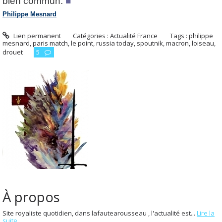
bien commun.
■
Philippe Mesnard
Lien permanent
Catégories :
Actualité France
Tags :
philippe
mesnard
,
paris match
,
le point
,
russia today
,
spoutnik
,
macron
,
loiseau
,
drouet
5
À propos
Site royaliste quotidien, dans lafautearousseau , l'actualité est...
Lire la
suite