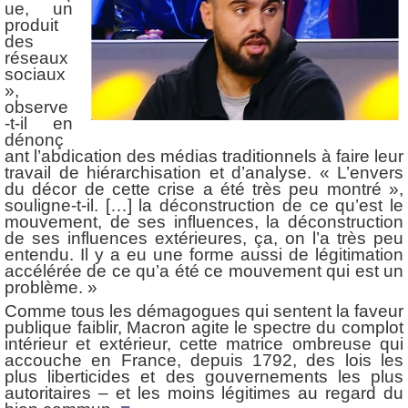
ue, un
produit
des
réseaux
sociaux
»,
observe
-t-il en
dénonç
ant l’abdication des médias traditionnels à faire leur
travail de hiérarchisation et d’analyse. « L’envers
du décor de cette crise a été très peu montré »,
souligne-t-il. […] la déconstruction de ce qu’est le
mouvement, de ses influences, la déconstruction
de ses influences extérieures, ça, on l’a très peu
entendu. Il y a eu une forme aussi de légitimation
accélérée de ce qu’a été ce mouvement qui est un
problème. »
Comme tous les démagogues qui sentent la faveur
publique faiblir, Macron agite le spectre du complot
intérieur et extérieur, cette matrice ombreuse qui
accouche en France, depuis 1792, des lois les
plus liberticides et des gouvernements les plus
autoritaires – et les moins légitimes au regard du