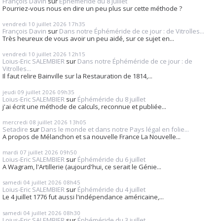
François Davin
sur
Éphéméride du 8 juillet
Pourriez-vous nous en dire un peu plus sur cette méthode ?
vendredi 10
juillet 2026
17h35
François Davin
sur
Dans notre Éphéméride de ce jour : de Vitrolles...
Très heureux de vous avoir un peu aidé, sur ce sujet en...
vendredi 10
juillet 2026
12h15
Loius-Eric SALEMBIER
sur
Dans notre Éphéméride de ce jour : de
Vitrolles...
Il faut relire Bainville sur la Restauration de 1814,...
jeudi 09
juillet 2026
09h35
Loius-Eric SALEMBIER
sur
Éphéméride du 8 juillet
j'ai écrit une méthode de calculs, reconnue et publiée...
mercredi 08
juillet 2026
13h05
Setadire
sur
Dans le monde et dans notre Pays légal en folie...
A propos de Mélanchon et sa nouvelle France La Nouvelle...
mardi 07
juillet 2026
09h50
Loius-Eric SALEMBIER
sur
Éphéméride du 6 juillet
A Wagram, l'Artillerie (aujourd'hui, ce serait le Génie...
samedi 04
juillet 2026
08h45
Loius-Eric SALEMBIER
sur
Éphéméride du 4 juillet
Le 4 juillet 1776 fut aussi l'indépendance américaine,...
samedi 04
juillet 2026
08h30
Loius-Eric SALEMBIER
sur
Éphéméride du 3 juillet