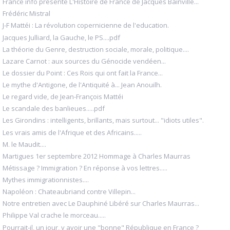
France info présente L'Histoire de France de Jacques Bainville...
Frédéric Mistral
J-F Mattéi : La révolution copernicienne de l'education.
Jacques Julliard, la Gauche, le PS....pdf
La théorie du Genre, destruction sociale, morale, politique....
Lazare Carnot : aux sources du Génocide vendéen...
Le dossier du Point : Ces Rois qui ont fait la France...
Le mythe d'Antigone, de l'Antiquité à... Jean Anouilh.
Le regard vide, de Jean-François Mattéi
Le scandale des banlieues.....pdf
Les Girondins : intelligents, brillants, mais surtout... "idiots utiles".
Les vrais amis de l'Afrique et des Africains.....
M. le Maudit....
Martigues 1er septembre 2012 Hommage à Charles Maurras
Métissage ? Immigration ? En réponse à vos lettres.....
Mythes immigrationnistes....
Napoléon : Chateaubriand contre Villepin...
Notre entretien avec Le Dauphiné Libéré sur Charles Maurras...
Philippe Val crache le morceau.....
Pourrait-il, un jour, y avoir une "bonne" République en France ?