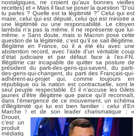
nostalgiques, ne croient qu’aux bonnes vieilles
recettes) et « Mais il faut se poser la question “D’où
tu parles ? Quelle est ta légitimité ?” Celui qui est
maire, celui qui est député, celui qui est ministre a
une légitimité ou une responsabilité. Le citoyen
lambda n’a pas la même. Il ne représente que lui-
même. » Sans doute, mais si Macron pose cette
question de la légitimité, c’est qu’il se sait illégitime.
Illégitime en France, où il a été élu avec une
abstention record, avec l’aide d’un véritable coup
d’état judiciaire et par défaut face à l’ex-FN.
Illégitime car incapable de quitter sa posture de
président du parti-des-gens-qui-savent, du parti-
des-gens-qui-changent, du parti des Français-qui-
adhèrent-au-projet qui, comme toujours en
république où la nation est contractuelle, sont le
seul peuple respectable. Et il n’accuse les Gilets
jaunes d’être illégitime que parce qu’il reconnaît,
dans l’émergence de ce mouvement, un schéma
d’illégitimité qui lui est bien familier : celui d’En
Marche ! et de son leader charismatique : «
Drouet,
c’est un
produit
médiatiq