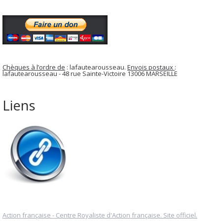
Chèques à l’ordre de
: lafautearousseau.
Envois postaux
:
lafautearousseau - 48 rue Sainte-Victoire 13006 MARSEILLE
Liens
Action française - Centre Royaliste d'Action française. Site officiel.