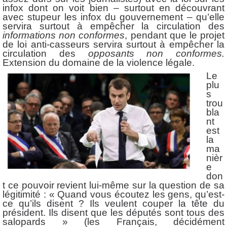
infox dont on voit bien – surtout en découvrant
avec stupeur les infox du gouvernement – qu’elle
servira surtout à empêcher la circulation des
informations non conformes
, pendant que le projet
de loi anti-casseurs servira surtout à empêcher la
circulation des
opposants non conformes.
Extension du domaine de la violence légale.
Le
plu
s
trou
bla
nt
est
la
ma
nièr
e
don
t ce pouvoir revient lui-même sur la question de sa
légitimité : « Quand vous écoutez les gens, qu’est-
ce qu’ils disent ? Ils veulent couper la tête du
président. Ils disent que les députés sont tous des
salopards » (les Français, décidément