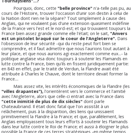
Tournaysiens"...?
Pourquoi, donc, cette
"belle province"
n'a-telle pas pu, au
cours de l'Histoire, trouver l'occasion d'unir son destin à celui de
la Nation dont rien ne la sépare? Tout simplement à cause des
Anglais, qui ne voulaient pas d'une extension quasiment indéfinie
de la France vers l'est et le nord-est; et qui trouvaient toujours la
France bien assez grande comme elle l'était; on le sait,
"Anvers
est un pistolet braqué sur le coeur de l'Angleterre".
Dans
l'obsession de leur sécurité -qui du reste peut fort bien se
comprendre, et il faut admettre que nous l'aurions tout autant à
leur place, et que nous aurions agi exactement comme eux...- la
politique anglaise visa donc toujours à soutenir les Flamands en
lutte contre la France, bien qu'ils en fissent juridiquement partie:
en 843 en effet, par le traité de Verdun, la Flandre avait été
attribuée à Charles le Chauve, dont le territoire devait former la
France....
Mais assez vite, les intérêts économiques de la Flandre (les
"villes drapantes"),
l'orientèrent vers le commerce et l'amitié
avec l'Angleterre, alors que celle-ci entrait avec la France dans
"cette inimitié de plus de dix siècles"
dont parle
Chateaubriand. Il était donc fatal que l'on assistât à un
relâchement, puis à la disparition, des liens qui unissaient
primitivement la Flandre à la France; et que, parallèlement, les
Anglais employassent tous leurs efforts à soutenir les Flamands
dans leur lutte contre le Roi de France; et aussi à éloigner le plus
possible la France de ces terres stratégiques -en même temps