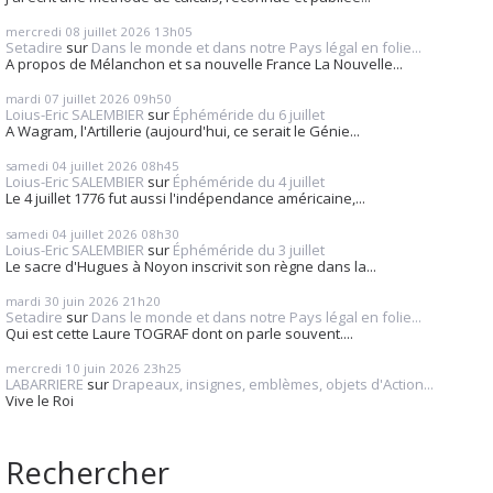
mercredi 08
juillet 2026
13h05
Setadire
sur
Dans le monde et dans notre Pays légal en folie...
A propos de Mélanchon et sa nouvelle France La Nouvelle...
mardi 07
juillet 2026
09h50
Loius-Eric SALEMBIER
sur
Éphéméride du 6 juillet
A Wagram, l'Artillerie (aujourd'hui, ce serait le Génie...
samedi 04
juillet 2026
08h45
Loius-Eric SALEMBIER
sur
Éphéméride du 4 juillet
Le 4 juillet 1776 fut aussi l'indépendance américaine,...
samedi 04
juillet 2026
08h30
Loius-Eric SALEMBIER
sur
Éphéméride du 3 juillet
Le sacre d'Hugues à Noyon inscrivit son règne dans la...
mardi 30
juin 2026
21h20
Setadire
sur
Dans le monde et dans notre Pays légal en folie...
Qui est cette Laure TOGRAF dont on parle souvent....
mercredi 10
juin 2026
23h25
LABARRIERE
sur
Drapeaux, insignes, emblèmes, objets d'Action...
Vive le Roi
Rechercher