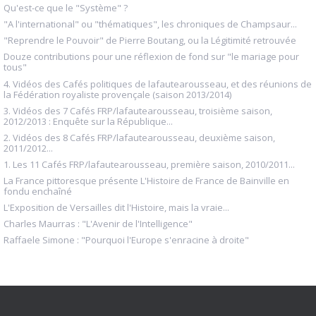
Qu'est-ce que le "Système" ?
"A l'international" ou "thématiques", les chroniques de Champsaur...
"Reprendre le Pouvoir" de Pierre Boutang, ou la Légitimité retrouvée
Douze contributions pour une réflexion de fond sur "le mariage pour
tous"
4. Vidéos des Cafés politiques de lafautearousseau, et des réunions de
la Fédération royaliste provençale (saison 2013/2014)
3. Vidéos des 7 Cafés FRP/lafautearousseau, troisième saison,
2012/2013 : Enquête sur la République...
2. Vidéos des 8 Cafés FRP/lafautearousseau, deuxième saison,
2011/2012...
1. Les 11 Cafés FRP/lafautearousseau, première saison, 2010/2011...
La France pittoresque présente L'Histoire de France de Bainville en
fondu enchaîné
L'Exposition de Versailles dit l'Histoire, mais la vraie...
Charles Maurras : "L'Avenir de l'Intelligence"
Raffaele Simone : "Pourquoi l'Europe s'enracine à droite"