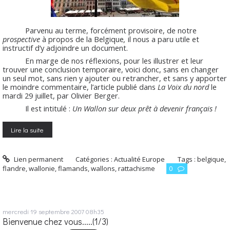
Parvenu au terme, forcément provisoire, de notre
prospective
à propos de la Belgique
,
il nous a paru utile et
instructif d’y adjoindre un document.
En marge de nos réflexions, pour les illustrer et leur
trouver une conclusion temporaire, voici donc, sans en changer
un seul mot, sans rien y ajouter ou retrancher, et sans y apporter
le moindre commentaire, l’article publié dans
La Voix du nord
le
mardi 29 juillet, par Olivier Berger.
Il est intitulé :
Un Wallon sur deux prêt à devenir français !
Lire la suite
Lien permanent
Catégories :
Actualité Europe
Tags :
belgique
,
flandre
,
wallonie
,
flamands
,
wallons
,
rattachisme
0
mercredi 19
septembre 2007
08h35
Bienvenue chez vous.....(1/3)