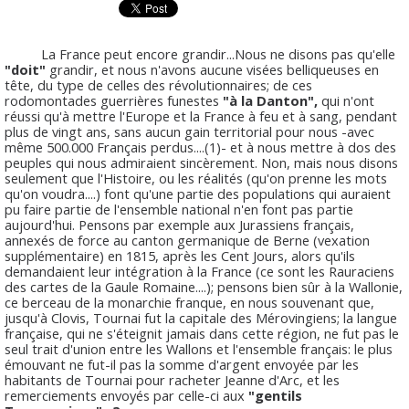
La France peut encore grandir...Nous ne disons pas qu'elle
"doit"
grandir, et nous n'avons aucune visées belliqueuses en
tête, du type de celles des révolutionnaires; de ces
rodomontades guerrières funestes
"à la Danton",
qui n'ont
réussi qu'à mettre l'Europe et la France à feu et à sang, pendant
plus de vingt ans, sans aucun gain territorial pour nous -avec
même 500.000 Français perdus....(1)- et à nous mettre à dos des
peuples qui nous admiraient sincèrement. Non, mais nous disons
seulement que l'Histoire, ou les réalités (qu'on prenne les mots
qu'on voudra....) font qu'une partie des populations qui auraient
pu faire partie de l'ensemble national n'en font pas partie
aujourd'hui. Pensons par exemple aux Jurassiens français,
annexés de force au canton germanique de Berne (vexation
supplémentaire) en 1815, après les Cent Jours, alors qu'ils
demandaient leur intégration à la France (ce sont les Rauraciens
des cartes de la Gaule Romaine....); pensons bien sûr à la Wallonie,
ce berceau de la monarchie franque, en nous souvenant que,
jusqu'à Clovis, Tournai fut la capitale des Mérovingiens; la langue
française, qui ne s'éteignit jamais dans cette région, ne fut pas le
seul trait d'union entre les Wallons et l'ensemble français: le plus
émouvant ne fut-il pas la somme d'argent envoyée par les
habitants de Tournai pour racheter Jeanne d'Arc, et les
remerciements envoyés par celle-ci aux
"gentils