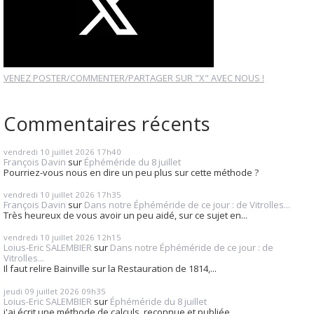
VENEZ POSTER/COMMENTER/PARTAGER SUR "X" AVEC NOUS !
Commentaires récents
vendredi 10
juillet 2026
17h40
François Davin
sur
Éphéméride du 8 juillet
Pourriez-vous nous en dire un peu plus sur cette méthode ?
vendredi 10
juillet 2026
17h35
François Davin
sur
Dans notre Éphéméride de ce jour : de Vitrolles...
Très heureux de vous avoir un peu aidé, sur ce sujet en...
vendredi 10
juillet 2026
12h15
Loius-Eric SALEMBIER
sur
Dans notre Éphéméride de ce jour : de
Vitrolles...
Il faut relire Bainville sur la Restauration de 1814,...
jeudi 09
juillet 2026
09h35
Loius-Eric SALEMBIER
sur
Éphéméride du 8 juillet
j'ai écrit une méthode de calculs, reconnue et publiée...