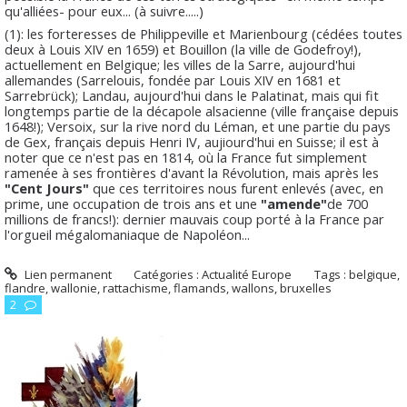
qu'alliées- pour eux... (à suivre.....)
(1): les forteresses de Philippeville et Marienbourg (cédées toutes
deux à Louis XIV en 1659) et Bouillon (la ville de Godefroy!),
actuellement en Belgique; les villes de la Sarre, aujourd'hui
allemandes (Sarrelouis, fondée par Louis XIV en 1681 et
Sarrebrück); Landau, aujourd'hui dans le Palatinat, mais qui fit
longtemps partie de la décapole alsacienne (ville française depuis
1648!); Versoix, sur la rive nord du Léman, et une partie du pays
de Gex, français depuis Henri IV, aujiourd'hui en Suisse; il est à
noter que ce n'est pas en 1814, où la France fut simplement
ramenée à ses frontières d'avant la Révolution, mais après les
"Cent Jours"
que ces territoires nous furent enlevés (avec, en
prime, une occupation de trois ans et une
"amende"
de 700
millions de francs!): dernier mauvais coup porté à la France par
l'orgueil mégalomaniaque de Napoléon...
Lien permanent
Catégories :
Actualité Europe
Tags :
belgique
,
flandre
,
wallonie
,
rattachisme
,
flamands
,
wallons
,
bruxelles
2