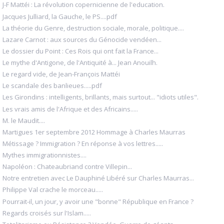
J-F Mattéi : La révolution copernicienne de l'education.
Jacques Julliard, la Gauche, le PS....pdf
La théorie du Genre, destruction sociale, morale, politique....
Lazare Carnot : aux sources du Génocide vendéen...
Le dossier du Point : Ces Rois qui ont fait la France...
Le mythe d'Antigone, de l'Antiquité à... Jean Anouilh.
Le regard vide, de Jean-François Mattéi
Le scandale des banlieues.....pdf
Les Girondins : intelligents, brillants, mais surtout... "idiots utiles".
Les vrais amis de l'Afrique et des Africains.....
M. le Maudit....
Martigues 1er septembre 2012 Hommage à Charles Maurras
Métissage ? Immigration ? En réponse à vos lettres.....
Mythes immigrationnistes....
Napoléon : Chateaubriand contre Villepin...
Notre entretien avec Le Dauphiné Libéré sur Charles Maurras...
Philippe Val crache le morceau.....
Pourrait-il, un jour, y avoir une "bonne" République en France ?
Regards croisés sur l'Islam.....