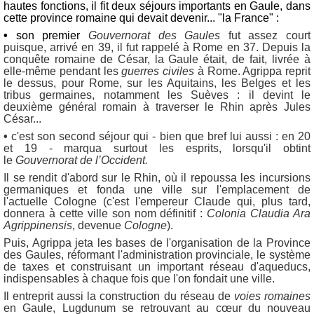
hautes fonctions, il fit deux séjours importants en Gaule, dans
cette province romaine qui devait devenir... "la France" :
•
son premier
Gouvernorat des Gaules
fut assez court
puisque, arrivé en 39, il fut rappelé à Rome en 37.
Depuis la
conquête romaine de César, la Gaule était, de fait, livrée à
elle-même pendant les
guerres civiles
à Rome. Agrippa reprit
le dessus, pour Rome, sur les Aquitains, les Belges et les
tribus germaines, notamment les Suèves : il devint le
deuxième général romain à traverser le Rhin après Jules
César...
•
c'est son second séjour qui - bien que bref lui aussi : en 20
et 19 - marqua surtout les esprits, lorsqu'il obtint
le
Gouvernorat de l’Occident.
Il se rendit d'abord sur le Rhin, où il repoussa les incursions
germaniques et fonda une ville sur l'emplacement de
l'actuelle Cologne (c'est l'empereur Claude qui, plus tard,
donnera à cette ville son nom définitif :
Colonia Claudia Ara
Agrippinensis
, devenue
Cologne
).
Puis, Agrippa jeta les bases de l'organisation de la Province
des Gaules, réformant l'administration provinciale, le système
de taxes et construisant un important réseau d'aqueducs,
indispensables à chaque fois que l'on fondait une ville.
Il entreprit aussi la construction du réseau de
voies romaines
en Gaule, Lugdunum se retrouvant au cœur du nouveau