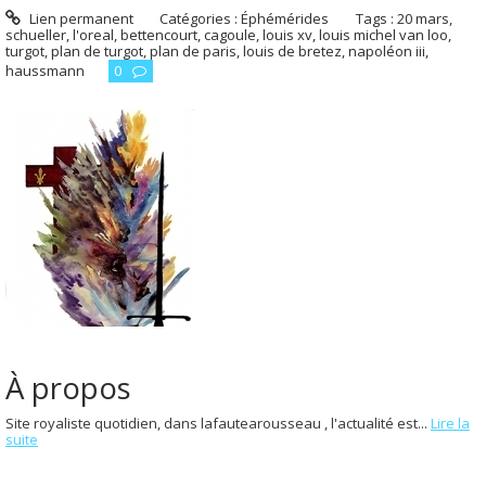
Lien permanent
Catégories :
Éphémérides
Tags :
20 mars
,
schueller
,
l'oreal
,
bettencourt
,
cagoule
,
louis xv
,
louis michel van loo
,
turgot
,
plan de turgot
,
plan de paris
,
louis de bretez
,
napoléon iii
,
haussmann
0
À propos
Site royaliste quotidien, dans lafautearousseau , l'actualité est...
Lire la
suite