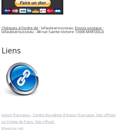
Chèques à l’ordre de
: lafautearousseau.
Envois postaux
:
lafautearousseau - 48 rue Sainte-Victoire 13006 MARSEILLE
Liens
Action française - Centre Royaliste d'Action française. Site officiel.
Le Comte de Paris. Site officiel.
Maurras.net.