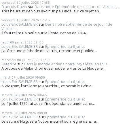
vendredi 10
juillet 2026
17h35
François Davin
sur
Dans notre Éphéméride de ce jour : de Vitrolles...
Très heureux de vous avoir un peu aidé, sur ce sujet en...
vendredi 10
juillet 2026
12h15
Loius-Eric SALEMBIER
sur
Dans notre Éphéméride de ce jour : de
Vitrolles...
Il faut relire Bainville sur la Restauration de 1814,...
jeudi 09
juillet 2026
09h35
Loius-Eric SALEMBIER
sur
Éphéméride du 8 juillet
j'ai écrit une méthode de calculs, reconnue et publiée...
mercredi 08
juillet 2026
13h05
Setadire
sur
Dans le monde et dans notre Pays légal en folie...
A propos de Mélanchon et sa nouvelle France La Nouvelle...
mardi 07
juillet 2026
09h50
Loius-Eric SALEMBIER
sur
Éphéméride du 6 juillet
A Wagram, l'Artillerie (aujourd'hui, ce serait le Génie...
samedi 04
juillet 2026
08h45
Loius-Eric SALEMBIER
sur
Éphéméride du 4 juillet
Le 4 juillet 1776 fut aussi l'indépendance américaine,...
samedi 04
juillet 2026
08h30
Loius-Eric SALEMBIER
sur
Éphéméride du 3 juillet
Le sacre d'Hugues à Noyon inscrivit son règne dans la...