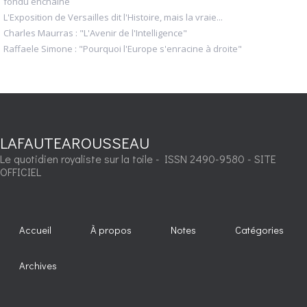
fondu enchaîné
L'Exposition de Versailles dit l'Histoire, mais la vraie...
Charles Maurras : "L'Avenir de l'Intelligence"
Raffaele Simone : "Pourquoi l'Europe s'enracine à droite"
LAFAUTEAROUSSEAU
Le quotidien royaliste sur la toile - ISSN 2490-9580 - SITE
OFFICIEL
Accueil
À propos
Notes
Catégories
Archives