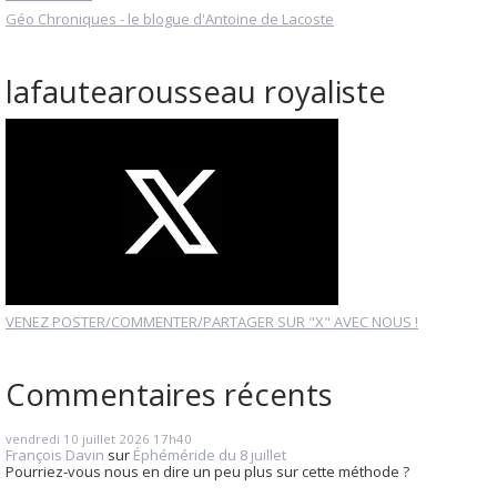
Géo Chroniques - le blogue d'Antoine de Lacoste
lafautearousseau royaliste
VENEZ POSTER/COMMENTER/PARTAGER SUR "X" AVEC NOUS !
Commentaires récents
vendredi 10
juillet 2026
17h40
François Davin
sur
Éphéméride du 8 juillet
Pourriez-vous nous en dire un peu plus sur cette méthode ?