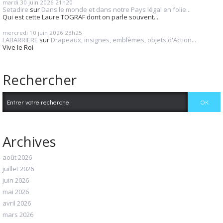
mardi 30
juin 2026
21h20
Setadire
sur
Dans le monde et dans notre Pays légal en folie...
Qui est cette Laure TOGRAF dont on parle souvent....
mercredi 10
juin 2026
23h25
LABARRIERE
sur
Drapeaux, insignes, emblèmes, objets d'Action...
Vive le Roi
Rechercher
Archives
août 2026
juillet 2026
juin 2026
mai 2026
avril 2026
mars 2026