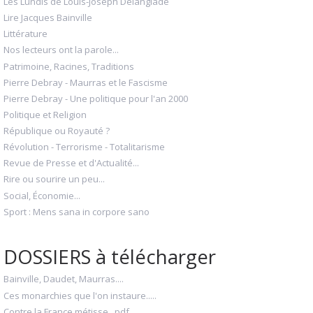
Les Lundis de Louis-Joseph Delanglade
Lire Jacques Bainville
Littérature
Nos lecteurs ont la parole...
Patrimoine, Racines, Traditions
Pierre Debray - Maurras et le Fascisme
Pierre Debray - Une politique pour l'an 2000
Politique et Religion
République ou Royauté ?
Révolution - Terrorisme - Totalitarisme
Revue de Presse et d'Actualité...
Rire ou sourire un peu...
Social, Économie...
Sport : Mens sana in corpore sano
DOSSIERS à télécharger
Bainville, Daudet, Maurras....
Ces monarchies que l'on instaure.....
Contre la France métisse...pdf