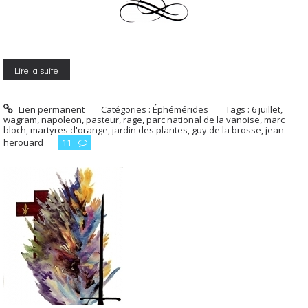
Lire la suite
Lien permanent
Catégories :
Éphémérides
Tags :
6 juillet
,
wagram
,
napoleon
,
pasteur
,
rage
,
parc national de la vanoise
,
marc
bloch
,
martyres d'orange
,
jardin des plantes
,
guy de la brosse
,
jean
herouard
11