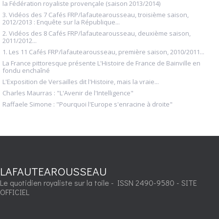
la Fédération royaliste provençale (saison 2013/2014)
3. Vidéos des 7 Cafés FRP/lafautearousseau, troisième saison,
2012/2013 : Enquête sur la République...
2. Vidéos des 8 Cafés FRP/lafautearousseau, deuxième saison,
2011/2012...
1. Les 11 Cafés FRP/lafautearousseau, première saison, 2010/2011...
La France pittoresque présente L'Histoire de France de Bainville en
fondu enchaîné
L'Exposition de Versailles dit l'Histoire, mais la vraie...
Charles Maurras : "L'Avenir de l'Intelligence"
Raffaele Simone : "Pourquoi l'Europe s'enracine à droite"
LAFAUTEAROUSSEAU
Le quotidien royaliste sur la toile - ISSN 2490-9580 - SITE
OFFICIEL