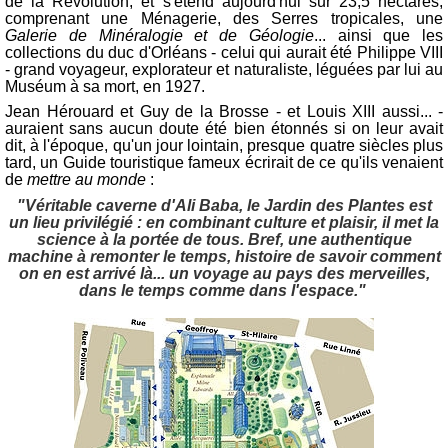
de la Révolution, et s'étend aujourd'hui sur 23,5 hectares,
comprenant une Ménagerie, des Serres tropicales, une
Galerie de Minéralogie et de Géologie
... ainsi que les
collections du duc d'Orléans - celui qui aurait été Philippe VIII
- grand voyageur, explorateur et naturaliste, léguées par lui au
Muséum à sa mort, en 1927.
Jean Hérouard et Guy de la Brosse - et Louis XIII aussi... -
auraient sans aucun doute été bien étonnés si on leur avait
dit, à l'époque, qu'un jour lointain, presque quatre siècles plus
tard, un Guide touristique fameux écrirait de ce qu'ils venaient
de
mettre au monde
:
"Véritable caverne d'Ali Baba, le Jardin des Plantes est
un lieu privilégié : en combinant culture et plaisir, il met la
science à la portée de tous. Bref, une authentique
machine à remonter le temps, histoire de savoir comment
on en est arrivé là... un voyage au pays des merveilles,
dans le temps comme dans l'espace."