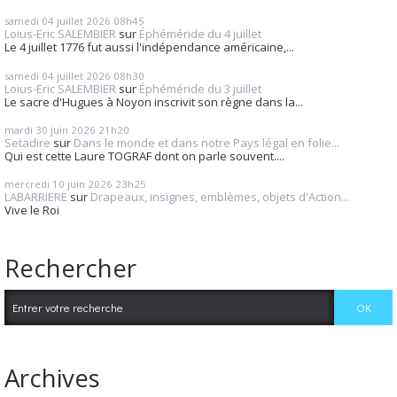
samedi 04
juillet 2026
08h45
Loius-Eric SALEMBIER
sur
Éphéméride du 4 juillet
Le 4 juillet 1776 fut aussi l'indépendance américaine,...
samedi 04
juillet 2026
08h30
Loius-Eric SALEMBIER
sur
Éphéméride du 3 juillet
Le sacre d'Hugues à Noyon inscrivit son règne dans la...
mardi 30
juin 2026
21h20
Setadire
sur
Dans le monde et dans notre Pays légal en folie...
Qui est cette Laure TOGRAF dont on parle souvent....
mercredi 10
juin 2026
23h25
LABARRIERE
sur
Drapeaux, insignes, emblèmes, objets d'Action...
Vive le Roi
Rechercher
Archives