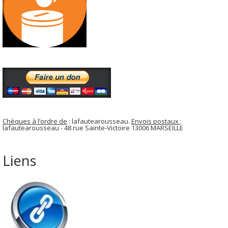
Chèques à l’ordre de
: lafautearousseau.
Envois postaux
:
lafautearousseau - 48 rue Sainte-Victoire 13006 MARSEILLE
Liens