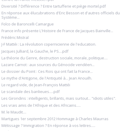
Diversité ? Différence ? Entre tartufferie et piège mortel.pdf
En réponse aux élucubrations d'Eric Besson et d'autres officiels du
Système...
Folco de Baroncelli Camargue
France info présente L'Histoire de France de Jacques Bainville...
Frédéric Mistral
J-F Mattéi : La révolution copernicienne de l'education.
Jacques Julliard, la Gauche, le PS....pdf
La théorie du Genre, destruction sociale, morale, politique....
Lazare Carnot : aux sources du Génocide vendéen...
Le dossier du Point : Ces Rois qui ont fait la France...
Le mythe d'Antigone, de l'Antiquité à... Jean Anouilh.
Le regard vide, de Jean-François Mattéi
Le scandale des banlieues.....pdf
Les Girondins : intelligents, brillants, mais surtout... "idiots utiles".
Les vrais amis de l'Afrique et des Africains.....
M. le Maudit....
Martigues 1er septembre 2012 Hommage à Charles Maurras
Métissage ? Immigration ? En réponse à vos lettres.....