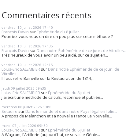
Commentaires récents
vendredi 10
juillet 2026
17h40
François Davin
sur
Éphéméride du 8 juillet
Pourriez-vous nous en dire un peu plus sur cette méthode ?
vendredi 10
juillet 2026
17h35
François Davin
sur
Dans notre Éphéméride de ce jour : de Vitrolles...
Très heureux de vous avoir un peu aidé, sur ce sujet en...
vendredi 10
juillet 2026
12h15
Loius-Eric SALEMBIER
sur
Dans notre Éphéméride de ce jour : de
Vitrolles...
Il faut relire Bainville sur la Restauration de 1814,...
jeudi 09
juillet 2026
09h35
Loius-Eric SALEMBIER
sur
Éphéméride du 8 juillet
j'ai écrit une méthode de calculs, reconnue et publiée...
mercredi 08
juillet 2026
13h05
Setadire
sur
Dans le monde et dans notre Pays légal en folie...
A propos de Mélanchon et sa nouvelle France La Nouvelle...
mardi 07
juillet 2026
09h50
Loius-Eric SALEMBIER
sur
Éphéméride du 6 juillet
A Wagram, l'Artillerie (aujourd'hui, ce serait le Génie...