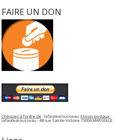
FAIRE UN DON
Chèques à l’ordre de
: lafautearousseau.
Envois postaux
:
lafautearousseau - 48 rue Sainte-Victoire 13006 MARSEILLE