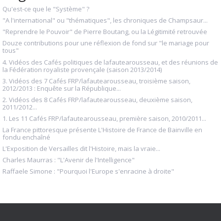
Qu'est-ce que le "Système" ?
"A l'international" ou "thématiques", les chroniques de Champsaur...
"Reprendre le Pouvoir" de Pierre Boutang, ou la Légitimité retrouvée
Douze contributions pour une réflexion de fond sur "le mariage pour
tous"
4. Vidéos des Cafés politiques de lafautearousseau, et des réunions de
la Fédération royaliste provençale (saison 2013/2014)
3. Vidéos des 7 Cafés FRP/lafautearousseau, troisième saison,
2012/2013 : Enquête sur la République...
2. Vidéos des 8 Cafés FRP/lafautearousseau, deuxième saison,
2011/2012...
1. Les 11 Cafés FRP/lafautearousseau, première saison, 2010/2011...
La France pittoresque présente L'Histoire de France de Bainville en
fondu enchaîné
L'Exposition de Versailles dit l'Histoire, mais la vraie...
Charles Maurras : "L'Avenir de l'Intelligence"
Raffaele Simone : "Pourquoi l'Europe s'enracine à droite"