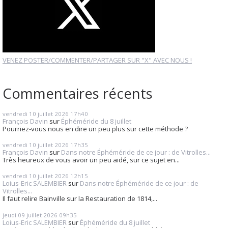
VENEZ POSTER/COMMENTER/PARTAGER SUR "X" AVEC NOUS !
Commentaires récents
vendredi 10
juillet 2026
17h40
François Davin
sur
Éphéméride du 8 juillet
Pourriez-vous nous en dire un peu plus sur cette méthode ?
vendredi 10
juillet 2026
17h35
François Davin
sur
Dans notre Éphéméride de ce jour : de Vitrolles...
Très heureux de vous avoir un peu aidé, sur ce sujet en...
vendredi 10
juillet 2026
12h15
Loius-Eric SALEMBIER
sur
Dans notre Éphéméride de ce jour : de
Vitrolles...
Il faut relire Bainville sur la Restauration de 1814,...
jeudi 09
juillet 2026
09h35
Loius-Eric SALEMBIER
sur
Éphéméride du 8 juillet