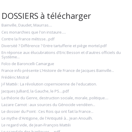
DOSSIERS à télécharger
Bainville, Daudet, Maurras....
Ces monarchies que l'on instaure.....
Contre la France métisse...pdf
Diversité ? Différence ? Entre tartufferie et piège mortel.pdf
En réponse aux élucubrations d'Eric Besson et d'autres officiels du
Système...
Folco de Baroncelli Camargue
France info présente L'Histoire de France de Jacques Bainville...
Frédéric Mistral
J-F Mattéi : La révolution copernicienne de l'education.
Jacques Julliard, la Gauche, le PS....pdf
La théorie du Genre, destruction sociale, morale, politique....
Lazare Carnot : aux sources du Génocide vendéen...
Le dossier du Point : Ces Rois qui ont fait la France...
Le mythe d'Antigone, de l'Antiquité à... Jean Anouilh.
Le regard vide, de Jean-François Mattéi
Le scandale des banlieues.....pdf