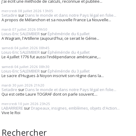
j'ai écrit une méthode de calculs, reconnue et publiée...
mercredi 08
juillet 2026
13h05
Setadire
sur
Dans le monde et dans notre Pays légal en folie...
A propos de Mélanchon et sa nouvelle France La Nouvelle...
mardi 07
juillet 2026
09h50
Loius-Eric SALEMBIER
sur
Éphéméride du 6 juillet
A Wagram, l'Artillerie (aujourd'hui, ce serait le Génie...
samedi 04
juillet 2026
08h45
Loius-Eric SALEMBIER
sur
Éphéméride du 4 juillet
Le 4 juillet 1776 fut aussi l'indépendance américaine,...
samedi 04
juillet 2026
08h30
Loius-Eric SALEMBIER
sur
Éphéméride du 3 juillet
Le sacre d'Hugues à Noyon inscrivit son règne dans la...
mardi 30
juin 2026
21h20
Setadire
sur
Dans le monde et dans notre Pays légal en folie...
Qui est cette Laure TOGRAF dont on parle souvent....
mercredi 10
juin 2026
23h25
LABARRIERE
sur
Drapeaux, insignes, emblèmes, objets d'Action...
Vive le Roi
Rechercher