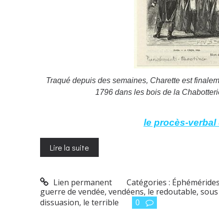
Traqué depuis des semaines, Charette est finaleme
1796
dans les bois de la Chabotter
le procès-verbal 
Lire la suite
Lien permanent
Catégories :
Éphéméride
guerre de vendée
,
vendéens
,
le redoutable
,
sous
dissuasion
,
le terrible
0