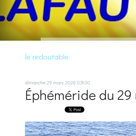
le redoutable
dimanche 29
mars 2026
03h30
Éphéméride du 29