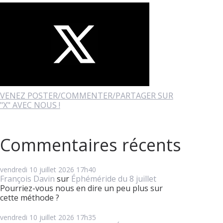
VENEZ POSTER/COMMENTER/PARTAGER SUR
"X" AVEC NOUS !
Commentaires récents
vendredi 10
juillet 2026
17h40
François Davin
sur
Éphéméride du 8 juillet
Pourriez-vous nous en dire un peu plus sur
cette méthode ?
vendredi 10
juillet 2026
17h35