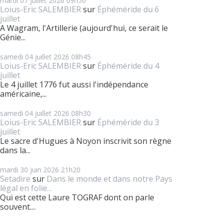
mardi 07
juillet 2026
09h50
Loius-Eric SALEMBIER
sur
Éphéméride du 6
juillet
A Wagram, l'Artillerie (aujourd'hui, ce serait le
Génie...
samedi 04
juillet 2026
08h45
Loius-Eric SALEMBIER
sur
Éphéméride du 4
juillet
Le 4 juillet 1776 fut aussi l'indépendance
américaine,...
samedi 04
juillet 2026
08h30
Loius-Eric SALEMBIER
sur
Éphéméride du 3
juillet
Le sacre d'Hugues à Noyon inscrivit son règne
dans la...
mardi 30
juin 2026
21h20
Setadire
sur
Dans le monde et dans notre Pays
légal en folie...
Qui est cette Laure TOGRAF dont on parle
souvent....