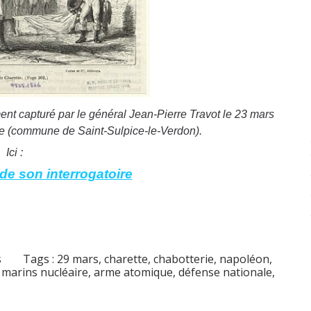
nt capturé par le général Jean-Pierre Travot le
23 mars
ie (commune de Saint-Sulpice-le-Verdon).
Ici :
de son interrogatoire
s
Tags :
29 mars
,
charette
,
chabotterie
,
napoléon
,
 marins nucléaire
,
arme atomique
,
défense nationale
,